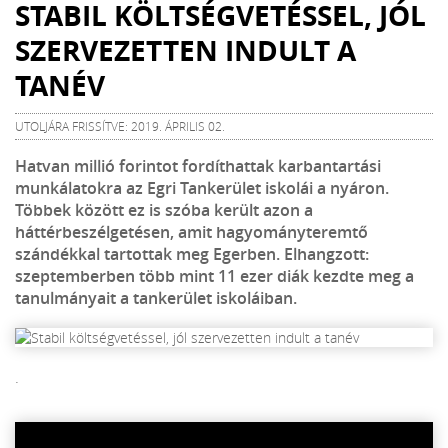
STABIL KÖLTSÉGVETÉSSEL, JÓL
SZERVEZETTEN INDULT A
TANÉV
UTOLJÁRA FRISSÍTVE: 2019. ÁPRILIS 02.
Hatvan millió forintot fordíthattak karbantartási
munkálatokra az Egri Tankerület iskolái a nyáron.
Többek között ez is szóba került azon a
háttérbeszélgetésen, amit hagyományteremtő
szándékkal tartottak meg Egerben. Elhangzott:
szeptemberben több mint 11 ezer diák kezdte meg a
tanulmányait a tankerület iskoláiban.
.