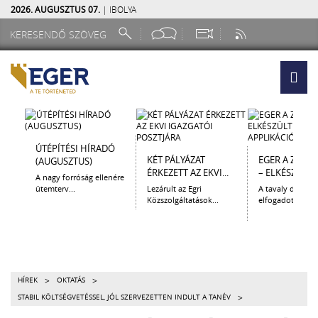
2026. AUGUSZTUS 07.
| IBOLYA
ÚTÉPÍTÉSI HÍRADÓ
KÉT PÁLYÁZAT
EGER A ZSEB
(AUGUSZTUS)
ÉRKEZETT AZ EKVI...
– ELKÉSZÜLT A.
A nagy forróság ellenére
ütemterv...
Lezárult az Egri
A tavaly decem
Közszolgáltatások...
elfogadott Kultur
>
>
HÍREK
OKTATÁS
>
STABIL KÖLTSÉGVETÉSSEL, JÓL SZERVEZETTEN INDULT A TANÉV