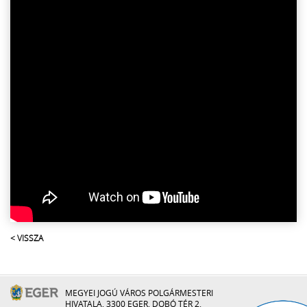
< VISSZA
MEGYEI JOGÚ VÁROS POLGÁRMESTERI
HIVATALA, 3300 EGER, DOBÓ TÉR 2.