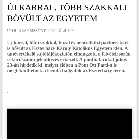
ÚJ KARRAL, TÖBB SZAKKALL
BŐVÜLT AZ EGYETEM
UTOLJÁRA FRISSÍTVE: 2025. JÚLIUS 02.
Új karral, több szakkal, hazai és nemzetközi partnerekkel
is bővült az Eszterházy Károly Katolikus Egyetem idén. A
tanévértékelő sajtótájékoztatón elhangzott, a felvételi során
rekordszámú jelentkezés érkezett. A ponthatárokat július
23-án hirdetik ki, melyet élőben a Pont Ott Parti-n is
megtekinthetnek a leendő hallgatók az Eszterházy téren.
.