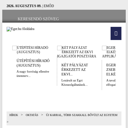
2026. AUGUSZTUS 09.
| EMŐD
ÚTÉPÍTÉSI HÍRADÓ
KÉT PÁLYÁZAT
EGER A
(AUGUSZTUS)
ÉRKEZETT AZ
ZSEBÜNKBE
A nagy forróság ellenére
EKVI...
ELKÉSZÜLT A
ütemterv...
Lezárult az Egri
A tavaly decem
Közszolgáltatások...
elfogadott Kultur
>
>
HÍREK
OKTATÁS
ÚJ KARRAL, TÖBB SZAKKALL BŐVÜLT AZ EGYETEM
>