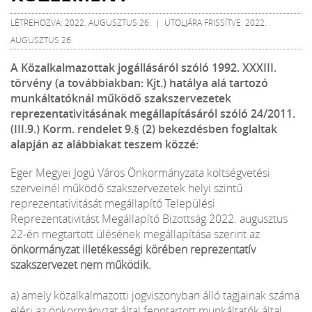
LÉTREHOZVA: 2022. AUGUSZTUS 26. | UTOLJÁRA FRISSÍTVE: 2022.
AUGUSZTUS 26.
A Közalkalmazottak jogállásáról szóló 1992. XXXIII.
törvény (a továbbiakban: Kjt.) hatálya alá tartozó
munkáltatóknál működő szakszervezetek
reprezentativitásának megállapításáról szóló 24/2011.
(III.9.) Korm. rendelet 9.§ (2) bekezdésben foglaltak
alapján az alábbiakat teszem közzé:
Eger Megyei Jogú Város Önkormányzata költségvetési
szerveinél működő szakszervezetek helyi szintű
reprezentativitását megállapító Települési
Reprezentativitást Megállapító Bizottság 2022. augusztus
22-én megtartott ülésének megállapítása szerint az
önkormányzat illetékességi körében reprezentatív
szakszervezet nem működik.
a) amely közalkalmazotti jogviszonyban álló tagjainak száma
eléri az önkormányzat által fenntartott munkáltatók által