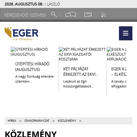
2026. AUGUSZTUS 08.
| LÁSZLÓ
ÚTÉPÍTÉSI HÍRADÓ
KÉT PÁLYÁZAT
EGER A ZSEB
(AUGUSZTUS)
ÉRKEZETT AZ EKVI...
– ELKÉSZÜLT A.
A nagy forróság ellenére
ütemterv...
Lezárult az Egri
A tavaly decem
Közszolgáltatások...
elfogadott Kultur
>
>
>
HÍREK
ÖNKORMÁNYZAT
KÖZLEMÉNY
KÖZLEMÉNY