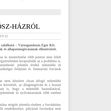
ŐSZ-HÁZRÓL
US 22.
 található – Városgondozás Eger Kft.
k és állapotmegóvásának ellenőrzését.
sa és üzemeltetése több ponton nem felelt
egyértelműen kirajzolódik az a probléma is,
embesül: jelentős értékű műemléki és
ükséges felújítási és fenntartási források
zat nem készített olyan átfogó műemléki
n követését, az állagmegóvást és a hosszú
a azt is, hogy a műemlék használatával,
jelentések és nyilvántartások több esetben
mlása mögött jelentős részben a forráshiány
llt rendelkezésre, pályázati forrásokat nem