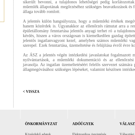
sikerült bevonni, a tulajdonos lehetőségei pedig korlátozott
műemlék állapotának megőrzéséhez szükséges beavatkozások és fe
állaga tovább romlott.
A jelentés külön hangsúlyozza, hogy a műemléki értékek megóv
hanem közérdek is. Ugyanakkor az ellenőrzés rámutat arra a re
épületállomány fenntartása jelentős anyagi terhet ró a tulajdon
kérdés, hiszen a város országosan is kiemelkedően gazdag építe
jelentős ingatlanvagyont kezel, amelyben számos műemléki vag
szerepel. Ezek fenntartása, üzemeltetése és felújítása évről évre k
Az ÁSZ a jelentés végén intézkedési javaslatokat fogalmazott
nyilvántartások, a műemléki dokumentáció és az ellenőrzési 
javasolja. Az ingatlan üzemeltetéséért felelős szervezet számár
állagmegóvásához szükséges lépéseket, valamint készítsen intézke
< VISSZA
ÖNKORMÁNYZAT
ADÓÜGYEK
VÁLASZ
Közérdekű adatok
Elektronikus ügyintézés
Választási