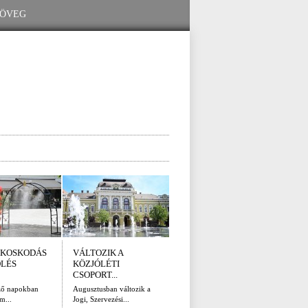
KOSKODÁS
VÁLTOZIK A
I. FOKÚ
ÚTÉ
ÖLÉS
KÖZJÓLÉTI
VÍZKORLÁTOZÁS
(AUG
CSOPORT...
EGER...
Az el
legna
ző napokban
Augusztusban változik a
Eger Megyei Jogú Város
m...
Jogi, Szervezési...
Polgármestere, a...