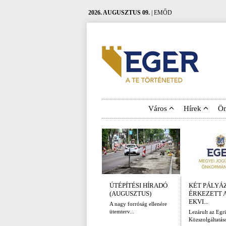
2026. AUGUSZTUS 09.
| EMŐD
Város
Hírek
Ö
ÚTÉPÍTÉSI HÍRADÓ
KÉT PÁLYÁ
(AUGUSZTUS)
ÉRKEZETT 
EKVI...
A nagy forróság ellenére
ütemterv...
Lezárult az Egri
Közszolgáltatáso