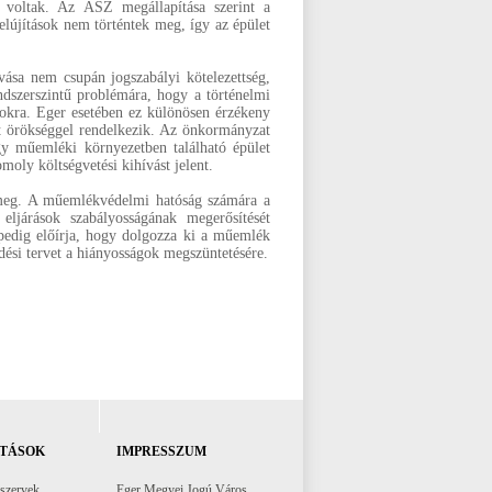
ak voltak. Az ÁSZ megállapítása szerint a
lújítások nem történtek meg, így az épület
ása nem csupán jogszabályi kötelezettség,
ndszerszintű problémára, hogy a történelmi
osokra. Eger esetében ez különösen érzékeny
tt örökséggel rendelkezik. Az önkormányzat
y műemléki környezetben található épület
omoly költségvetési kihívást jelent.
 meg. A műemlékvédelmi hatóság számára a
eljárások szabályosságának megerősítését
a pedig előírja, hogy dolgozza ki a műemlék
dési tervet a hiányosságok megszüntetésére.
TÁSOK
IMPRESSZUM
 szervek
Eger Megyei Jogú Város