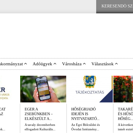
nkormányzat
Adóügyek
Városháza
Választások
ZAT
EGER A
HŐSÉGRIADÓ
TAKARÉ
AZ
ZSEBÜNKBEN –
IDEJÉN IS
ÉS HŰS
ELKÉSZÜLT A...
NYITVATARTÓ...
HŐSÉG...
A tavaly decemberben
Az Egri Bölcsődei és
A követke
k...
elfogadott Kulturális...
Óvodai Intézmény...
ismét extré