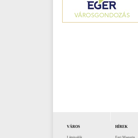
VÁROS
HÍREK
Látnivalók
Egri Magazin