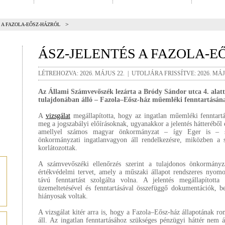
>
 A FAZOLA-EŐSZ-HÁZRÓL
ÁSZ-JELENTÉS A FAZOLA-E
LÉTREHOZVA: 2026. MÁJUS 22. | UTOLJÁRA FRISSÍTVE: 2026. MÁJ
Az Állami Számvevőszék lezárta a Bródy Sándor utca 4. alatt
tulajdonában álló – Fazola–Eősz-ház műemléki fenntartásána
A
vizsgálat
megállapította, hogy az ingatlan műemléki fenntartá
meg a jogszabályi előírásoknak, ugyanakkor a jelentés hátteréből 
amellyel számos magyar önkormányzat – így Eger is – sz
önkormányzati ingatlanvagyon áll rendelkezésre, miközben a sz
korlátozottak.
A számvevőszéki ellenőrzés szerint a tulajdonos önkormány
értékvédelmi tervet, amely a műszaki állapot rendszeres nyomo
távú fenntartást szolgálta volna. A jelentés megállapított
üzemeltetésével és fenntartásával összefüggő dokumentációk, be
hiányosak voltak.
A vizsgálat kitér arra is, hogy a Fazola–Eősz-ház állapotának ro
áll. Az ingatlan fenntartásához szükséges pénzügyi háttér nem á