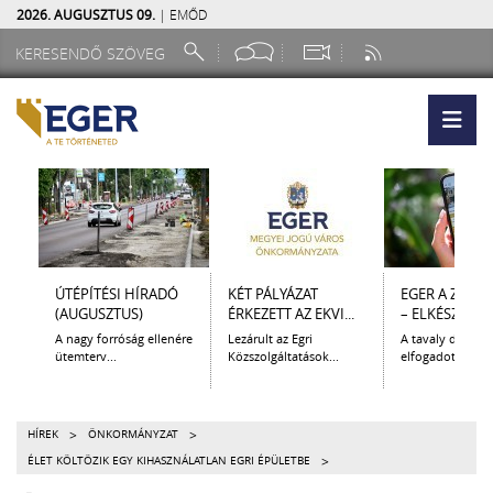
2026. AUGUSZTUS 09.
| EMŐD
ÚTÉPÍTÉSI HÍRADÓ
KÉT PÁLYÁZAT
EGER A ZSEB
(AUGUSZTUS)
ÉRKEZETT AZ EKVI...
– ELKÉSZÜLT A.
A nagy forróság ellenére
Lezárult az Egri
A tavaly decem
ütemterv...
Közszolgáltatások...
elfogadott Kultur
>
>
HÍREK
ÖNKORMÁNYZAT
>
ÉLET KÖLTÖZIK EGY KIHASZNÁLATLAN EGRI ÉPÜLETBE