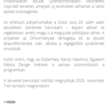
kihasználatlan épület újrahasznosítására készítettek
inspiráló terveket, amelyek új lendületet adhatnak a város
épített örökségének.
Az elkészült pályamunkákat a Dobó utca 28. szám alatti
épületben szeretnék bemutatni – éppen abban az
ingatlanban, amely maga is a megújulás példájává válhat. A
projektet az Önkormányzat támogatja, és az épület
állapotfelmérése után vállalta a legégetőbb problémák
orvoslását.
Külön öröm, hogy az Eszterházy Károly Katolikus Egyetem
Média Design Intézete is aktívan közreműködik a
programban.
A terveket bemutató kiállítás megnyitóját 2025. november
7-én tervezik megrendezni.
< VISSZA