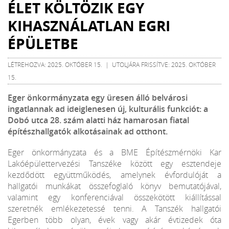
ÉLET KÖLTÖZIK EGY
KIHASZNÁLATLAN EGRI
ÉPÜLETBE
LÉTREHOZVA: 2025. OKTÓBER 15. | UTOLJÁRA FRISSÍTVE: 2025. OKTÓBER
15.
Eger önkormányzata egy üresen álló belvárosi
ingatlannak ad ideiglenesen új, kulturális funkciót: a
Dobó utca 28. szám alatti ház hamarosan fiatal
építészhallgatók alkotásainak ad otthont.
Eger önkormányzata és a BME Építészmérnöki Kar
Lakóépülettervezési Tanszéke között egy esztendeje
kezdődött együttműködés, amelynek évfordulóját a
hallgatói munkákat összefoglaló könyv bemutatójával,
valamint egy konferenciával összekötött kiállítással
szeretnék emlékezetessé tenni. A Tanszék hallgatói
Egerben több olyan, évek vagy akár évtizedek óta