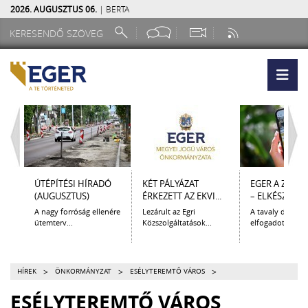
2026. AUGUSZTUS 06.
| BERTA
ÚTÉPÍTÉSI HÍRADÓ
KÉT PÁLYÁZAT
EGER A ZSEB
(AUGUSZTUS)
ÉRKEZETT AZ EKVI...
– ELKÉSZÜLT A.
A nagy forróság ellenére
Lezárult az Egri
A tavaly decem
ütemterv...
Közszolgáltatások...
elfogadott Kultur
>
>
>
HÍREK
ÖNKORMÁNYZAT
ESÉLYTEREMTŐ VÁROS
ESÉLYTEREMTŐ VÁROS