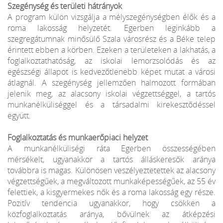
Szegénység és területi hátrányok
A program külön vizsgálja a mélyszegénységben élők és a
roma lakosság helyzetét. Egerben leginkább a
szegregátumnak minősülő Szala városrész és a Béke telep
érintett ebben a körben. Ezeken a területeken a lakhatás, a
foglalkoztathatóság, az iskolai lemorzsolódás és az
egészségi állapot is kedvezőtlenebb képet mutat a városi
átlagnál. A szegénység jellemzően halmozott formában
jelenik meg, az alacsony iskolai végzettséggel, a tartós
munkanélküliséggel és a társadalmi kirekesztődéssel
együtt.
Foglalkoztatás és munkaerőpiaci helyzet
A munkanélküliségi ráta Egerben összességében
mérsékelt, ugyanakkor a tartós álláskeresők aránya
továbbra is magas. Különösen veszélyeztetettek az alacsony
végzettségűek, a megváltozott munkaképességűek, az 55 év
felettiek, a kisgyermekes nők és a roma lakosság egy része.
Pozitív tendencia ugyanakkor, hogy csökken a
közfoglalkoztatás aránya, bővülnek az átképzési