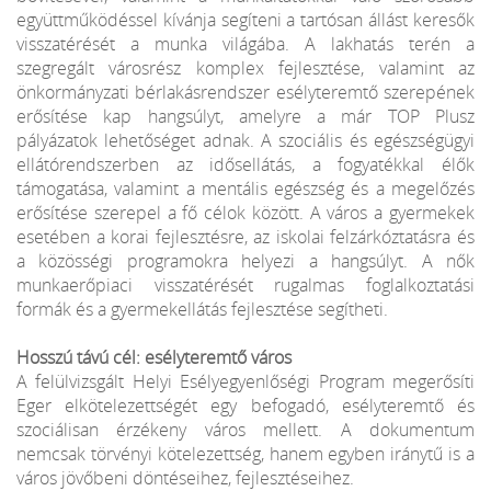
együttműködéssel kívánja segíteni a tartósan állást keresők
visszatérését a munka világába. A lakhatás terén a
szegregált városrész komplex fejlesztése, valamint az
önkormányzati bérlakásrendszer esélyteremtő szerepének
erősítése kap hangsúlyt, amelyre a már TOP Plusz
pályázatok lehetőséget adnak. A szociális és egészségügyi
ellátórendszerben az idősellátás, a fogyatékkal élők
támogatása, valamint a mentális egészség és a megelőzés
erősítése szerepel a fő célok között. A város a gyermekek
esetében a korai fejlesztésre, az iskolai felzárkóztatásra és
a közösségi programokra helyezi a hangsúlyt. A nők
munkaerőpiaci visszatérését rugalmas foglalkoztatási
formák és a gyermekellátás fejlesztése segítheti.
Hosszú távú cél: esélyteremtő város
A felülvizsgált Helyi Esélyegyenlőségi Program megerősíti
Eger elkötelezettségét egy befogadó, esélyteremtő és
szociálisan érzékeny város mellett. A dokumentum
nemcsak törvényi kötelezettség, hanem egyben iránytű is a
város jövőbeni döntéseihez, fejlesztéseihez.