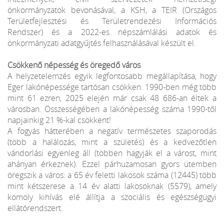
önkormányzatok bevonásával, a KSH, a TEIR (Országos
Területfejlesztési és Területrendezési Információs
Rendszer) és a 2022-es népszámlálási adatok és
önkormányzati adatgyűjtés felhasználásával készült el.
Csökkenő népesség és öregedő város
A helyzetelemzés egyik legfontosabb megállapítása, hogy
Eger lakónépessége tartósan csökken: 1990-ben még több
mint 61 ezren, 2025 elején már csak 48 686-an éltek a
városban. Összességében a lakónépesség száma 1990-től
napjainkig 21 %-kal csökkent!
A fogyás hátterében a negatív természetes szaporodás
(több a halálozás, mint a születés) és a kedvezőtlen
vándorlási egyenleg áll (többen hagyják el a várost, mint
ahányan érkeznek). Ezzel párhuzamosan gyors ütemben
öregszik a város: a 65 év feletti lakosok száma (12445) több
mint kétszerese a 14 év alatti lakosoknak (5579), amely
komoly kihívás elé állítja a szociális és egészségügyi
ellátórendszert.