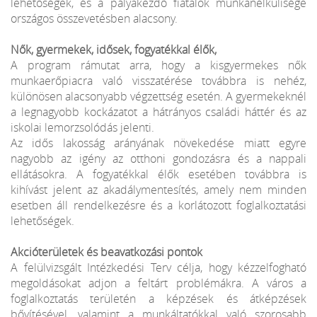
lehetőségek, és a pályakezdő fiatalok munkanélkülisége
országos összevetésben alacsony.
Nők, gyermekek, idősek, fogyatékkal élők,
A program rámutat arra, hogy a kisgyermekes nők
munkaerőpiacra való visszatérése továbbra is nehéz,
különösen alacsonyabb végzettség esetén. A gyermekeknél
a legnagyobb kockázatot a hátrányos családi háttér és az
iskolai lemorzsolódás jelenti.
Az idős lakosság arányának növekedése miatt egyre
nagyobb az igény az otthoni gondozásra és a nappali
ellátásokra. A fogyatékkal élők esetében továbbra is
kihívást jelent az akadálymentesítés, amely nem minden
esetben áll rendelkezésre és a korlátozott foglalkoztatási
lehetőségek.
Akcióterületek és beavatkozási pontok
A felülvizsgált Intézkedési Terv célja, hogy kézzelfogható
megoldásokat adjon a feltárt problémákra. A város a
foglalkoztatás területén a képzések és átképzések
bővítésével, valamint a munkáltatókkal való szorosabb