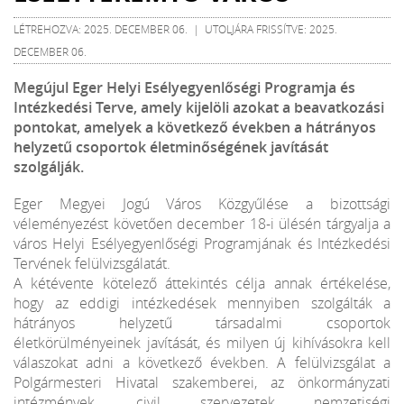
LÉTREHOZVA: 2025. DECEMBER 06. | UTOLJÁRA FRISSÍTVE: 2025.
DECEMBER 06.
Megújul Eger Helyi Esélyegyenlőségi Programja és
Intézkedési Terve, amely kijelöli azokat a beavatkozási
pontokat, amelyek a következő években a hátrányos
helyzetű csoportok életminőségének javítását
szolgálják.
Eger Megyei Jogú Város Közgyűlése a bizottsági
véleményezést követően december 18-i ülésén tárgyalja a
város Helyi Esélyegyenlőségi Programjának és Intézkedési
Tervének felülvizsgálatát.
A kétévente kötelező áttekintés célja annak értékelése,
hogy az eddigi intézkedések mennyiben szolgálták a
hátrányos helyzetű társadalmi csoportok
életkörülményeinek javítását, és milyen új kihívásokra kell
válaszokat adni a következő években. A felülvizsgálat a
Polgármesteri Hivatal szakemberei, az önkormányzati
intézmények, civil szervezetek nemzetiségi