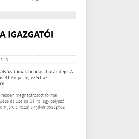
A IGAZGATÓI
S 13.
pályázatainak beadási határideje. A
s 31-én jár le, ezért az
re.
kiírásban meghatározott formai
éza és Szeles Bálint, egy pályázó
em járult hozzá a nyilvánossághoz.