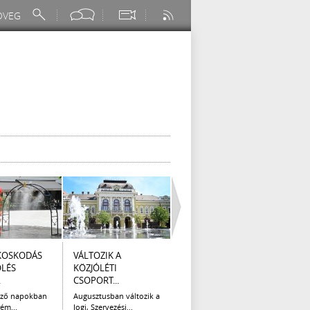
KOSKODÁS
VÁLTOZIK A
I. FOKÚ
ÚTÉP
ÖLÉS
KÖZJÓLÉTI
VÍZKORLÁTOZÁS
(AUG
.
CSOPORT...
EGER...
Az el
legna
ező napokban
Augusztusban változik a
Eger Megyei Jogú Város
ém...
Jogi, Szervezési...
Polgármestere, a...