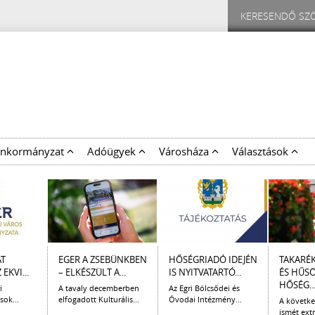
nkormányzat
Adóügyek
Városháza
Választások
AT
EGER A ZSEBÜNKBEN
HŐSÉGRIADÓ IDEJÉN
TAKARÉ
EKVI...
– ELKÉSZÜLT A...
IS NYITVATARTÓ...
ÉS HŰS
HŐSÉG..
i
A tavaly decemberben
Az Egri Bölcsődei és
sok...
elfogadott Kulturális...
Óvodai Intézmény...
A követk
ismét extr