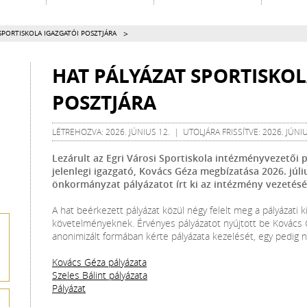
>
SPORTISKOLA IGAZGATÓI POSZTJÁRA
HAT PÁLYÁZAT SPORTISKOL
POSZTJÁRA
LÉTREHOZVA: 2026. JÚNIUS 12. | UTOLJÁRA FRISSÍTVE: 2026. JÚNIU
Lezárult az Egri Városi Sportiskola intézményvezetői 
jelenlegi igazgató, Kovács Géza megbízatása 2026. júliu
önkormányzat pályázatot írt ki az intézmény vezetésé
A hat beérkezett pályázat közül négy felelt meg a pályázati 
követelményeknek. Érvényes pályázatot nyújtott be Kovács G
anonimizált formában kérte pályázata kezelését, egy pedig n
Kovács Géza pályázata
Szeles Bálint pályázata
Pályázat