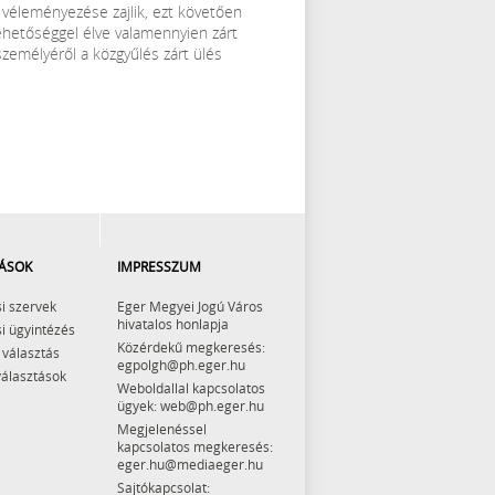
 véleményezése zajlik, ezt követően
lehetőséggel élve valamennyien zárt
személyéről a közgyűlés zárt ülés
ÁSOK
IMPRESSZUM
i szervek
Eger Megyei Jogú Város
hivatalos honlapja
i ügyintézés
Közérdekű megkeresés:
 választás
egpolgh@ph.eger.hu
választások
Weboldallal kapcsolatos
ügyek: web@ph.eger.hu
Megjelenéssel
kapcsolatos megkeresés:
eger.hu@mediaeger.hu
Sajtókapcsolat: