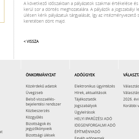
A következő időszakban a pályázatok szakmai értékelése és
kerül sor a döntés meghozatalára. A pályázók a jogszabályi 
ülésen kérik pályázatuk tárgyalását, így az intézményvezető 
keretében dönt majd.
< VISSZA
ÖNKORMÁNYZAT
ADÓÜGYEK
VÁLASZT
Közérdekű adatok
Elektronikus ügyintézés
Választás
Üvegzseb
Hírek, aktualitások
Választás
Belső visszaélés-
Tájékoztatók
2026. évi
bejelentési rendszer
Jogszabályok
Korábbi 
Közbeszerzés
Ügyleírások
Közgyűlés
HELYI IPARŰZÉSI ADÓ
Bizottságok és
IDEGENFORGALMI ADÓ
jegyzőkönyveik
at
ÉPÍTMÉNYADÓ
Bizottsági ülések
Egyéb adónemek