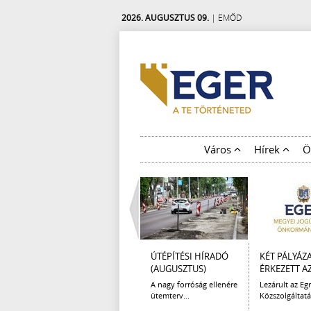
2026. AUGUSZTUS 09.
| EMŐD
Város
Hírek
Ö
ÚTÉPÍTÉSI HÍRADÓ
KÉT PÁLYÁZ
(AUGUSZTUS)
ÉRKEZETT AZ 
A nagy forróság ellenére
Lezárult az Egr
ütemterv...
Közszolgáltatá