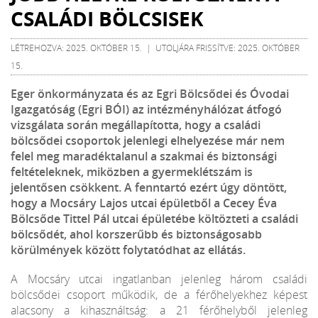
CSALÁDI BÖLCSISEK
LÉTREHOZVA: 2025. OKTÓBER 15. | UTOLJÁRA FRISSÍTVE: 2025. OKTÓBER
15.
Eger önkormányzata és az Egri Bölcsődei és Óvodai
Igazgatóság (Egri BÓI) az intézményhálózat átfogó
vizsgálata során megállapította, hogy a családi
bölcsődei csoportok jelenlegi elhelyezése már nem
felel meg maradéktalanul a szakmai és biztonsági
feltételeknek, miközben a gyermeklétszám is
jelentősen csökkent. A fenntartó ezért úgy döntött,
hogy a Mocsáry Lajos utcai épületből a Cecey Éva
Bölcsőde Tittel Pál utcai épületébe költözteti a családi
bölcsődét, ahol korszerűbb és biztonságosabb
körülmények között folytatódhat az ellátás.
A Mocsáry utcai ingatlanban jelenleg három családi
bölcsődei csoport működik, de a férőhelyekhez képest
alacsony a kihasználtság: a 21 férőhelyből jelenleg