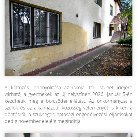
A költözés lebonyolítása az iskolai téli szünet idejére
várható, a gyermekek az új helyszínen 2026. január 5-én
kezdhetik meg a bölcsődei ellátást. Az önkormányzat a
szülők és az alkalmazotti közösség véleményét is kikéri a
döntésről, a szükséges hatósági engedélyezési eljárásokat
pedig november elejéig megindítja.