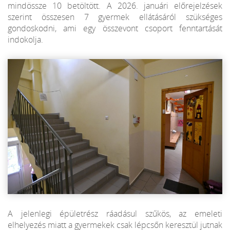
mindössze 10 betöltött. A 2026. januári előrejelzések
szerint összesen 7 gyermek ellátásáról szükséges
gondoskodni, ami egy összevont csoport fenntartását
indokolja.
A jelenlegi épületrész ráadásul szűkös, az emeleti
elhelyezés miatt a gyermekek csak lépcsőn keresztül jutnak