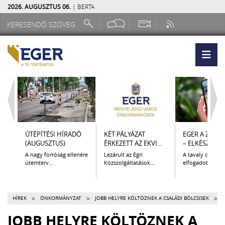
2026. AUGUSZTUS 06.
| BERTA
ÚTÉPÍTÉSI HÍRADÓ
KÉT PÁLYÁZAT
EGER A ZSEB
(AUGUSZTUS)
ÉRKEZETT AZ EKVI...
– ELKÉSZÜLT A.
A nagy forróság ellenére
Lezárult az Egri
A tavaly decem
ütemterv...
Közszolgáltatások...
elfogadott Kultur
>
>
>
HÍREK
ÖNKORMÁNYZAT
JOBB HELYRE KÖLTÖZNEK A CSALÁDI BÖLCSISEK
JOBB HELYRE KÖLTÖZNEK A