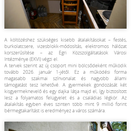
A költözéshez szükséges kisebb átalakításokat – festés,
burkolatcsere, vizesblokk-módosítás, elektromos hálózat
korszerűsítése – az Egri Közszolgáltatások Városi
Intézménye (EKVI) végzi el.
A tervek szerint az új csoport mini bölcsődeként működik
tovább 2026. január 1-jétől. Ez a működési forma
magasabb szakmai színvonalat és nagyobb állami
támogatást tesz lehetővé. A gyermekek gondozását két
kisgyermeknevelő és egy dajka látja majd el, így biztosított
lesz a folyamatos felügyelet és a családias légkör. Az
átalakítás egyben éves szinten több mint 9 millió forint
bérmegtakarítást is eredményez a város számára.