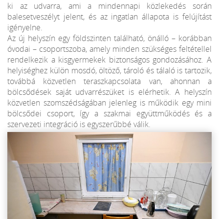
ki az udvarra, ami a mindennapi közlekedés során
balesetveszélyt jelent, és az ingatlan állapota is felújítást
igényelne.
Az új helyszín egy földszinten található, önálló – korábban
óvodai – csoportszoba, amely minden szükséges feltétellel
rendelkezik a kisgyermekek biztonságos gondozásához. A
helyiséghez külön mosdó, öltöző, tároló és tálaló is tartozik,
továbbá közvetlen teraszkapcsolata van, ahonnan a
bölcsődések saját udvarrészüket is elérhetik. A helyszín
közvetlen szomszédságában jelenleg is működik egy mini
bölcsődei csoport, így a szakmai együttműködés és a
szervezeti integráció is egyszerűbbé válik.