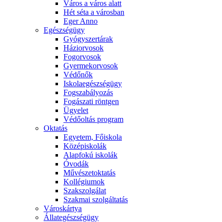
Város a város alatt
Hét séta a városban
Eger Anno
Egészségügy
Gyógyszertárak
Háziorvosok
Fogorvosok
Gyermekorvosok
Védőnők
Iskolaegészségügy
Fogszabályozás
Fogászati röntgen
Ügyelet
Védőoltás program
Oktatás
Egyetem, Főiskola
Középiskolák
Alapfokú iskolák
Óvodák
Művészetoktatás
Kollégiumok
Szakszolgálat
Szakmai szolgáltatás
Városkártya
Állategészségügy