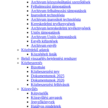
Archivum közszolgáltatási szerződések
Felhalmozási támogatások
Archivum felhalmozási támogatások
Iparosított technológia
Archivum iparosított technológia
Kereskedelmi tevékenységek
Archivum kereskedelmi tevékenységek
Uniós támogatások
Archivum Uniós támogatások
Egyéb kifizetések
Archivum egyéb
Közérdekű adatok
Közzétételi listák
Belső visszaélés-bejelentési rendszer
Közbeszerzés
Bizottság
Közbeszerzési terv
Dokumentumok 2025
Dokumentumok 2026
Közbeszerzési felhívások
Közgyűlés
Képviselők
Közgyűlési anyagok
Jegyzőkönyvek
Hatályos rendeletek