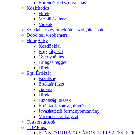
Ebrendészeti szolgáltatás
Közlekedés
Hírek
Mobilitási terv
Videók
Szociális és gyermekjóléti szolgáltatások
Dobó téri webkamera
HungAIRy
Kezdőoldal
Rajzpályázat
Gyertyaöntés
Bringás reggeli
Hírek
Egri Értéktár
Bizottság
Értéktár füzet
Galéria
Hírek
Bizottsági ülések
Értéktár bizottság döntései
Javaslattételi formanyomtatvány
Működési szabályzat
Testvérvárosok
TOP Plusz
FENNTARTHATÓ VÁROSFEJLESZTÉSI ST