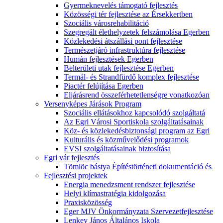
Gyermeknevelés támogató fejlesztés
Közösségi tér fejlesztése az Érsekkertben
Szociális városrehabilitáció
Szegregált élethelyzetek felszámolása Egerben
Közlekedési átszállási pont fejlesztése
Természetjáró infrastruktúra fejlesztése
Humán fejlesztések Egerben
Belterületi utak fejlesztése Egerben
Termál- és Strandfürdő komplex fejlesztése
Piactér felújítása Egerben
Eljárásrend összeférhetetlenségre vonatkozóan
Versenyképes Járások Program
Szociális ellátásokhoz kapcsolódó szolgáltatá
Az Egri Városi Sportiskola szolgáltatásainak
Köz- és közlekedésbiztonsági program az Egri
Kulturális és közművelődési programok
EVSI szolgáltatásainak biztosítása
Egri vár fejlesztés
Tömlöc bástya Építéstörténeti dokumentáció és
Fejlesztési projektek
Energia menedzsment rendszer fejlesztése
Helyi klímastratégia kidolgozása
Praxisközösség
Eger MJV Önkormányzata Szervezetfejlesztése
Lenkey János Általános Iskola