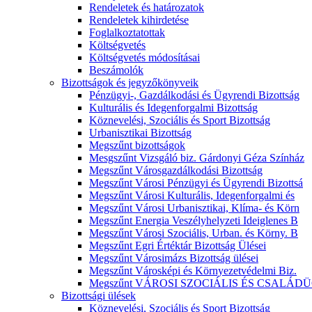
Rendeletek és határozatok
Rendeletek kihirdetése
Foglalkoztatottak
Költségvetés
Költségvetés módosításai
Beszámolók
Bizottságok és jegyzőkönyveik
Pénzügyi-, Gazdálkodási és Ügyrendi Bizottság
Kulturális és Idegenforgalmi Bizottság
Köznevelési, Szociális és Sport Bizottság
Urbanisztikai Bizottság
Megszűnt bizottságok
Mesgszűnt Vizsgáló biz. Gárdonyi Géza Színház
Megszűnt Városgazdálkodási Bizottság
Megszűnt Városi Pénzügyi és Ügyrendi Bizottsá
Megszűnt Városi Kulturális, Idegenforgalmi és
Megszűnt Városi Urbanisztikai, Klíma- és Körn
Megszűnt Energia Veszélyhelyzeti Ideiglenes B
Megszűnt Városi Szociális, Urban. és Körny. B
Megszűnt Egri Értéktár Bizottság Ülései
Megszűnt Városimázs Bizottság ülései
Megszűnt Városképi és Környezetvédelmi Biz.
Megszűnt VÁROSI SZOCIÁLIS ÉS CSALÁDÜ
Bizottsági ülések
Köznevelési, Szociális és Sport Bizottság