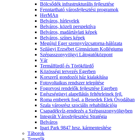
Bölcsődék infrastrukturális fejlesztése
Fenntartható városfejlesztési programok
HerMAn
Belváros, hírlevelek
Belváros, közeli perspektíva
Belváros, madártávlati képek
Belváros, színes képek
Megújul Eger szennyvízcsatorna-hálózata
Szilágyi Erzsébet Gimnázium Kollégiuma
Szépasszonyvölgyi Látogatóközpont
Vár
Termálfürdő és Törökfürdő
Közösségi tervezés Egerben
Korszerű gondozói ház kialakítása
Fotovoltaikus rendszer telepítése
Fogorvosi rendelők fejlesztése Egerben
Egészségügyi alapellátás feltételeinek fejl.
Roma emberek fogl. a Benedek Elek Óvodában
Szala városrész szociális rehabilitációja
Csapadékvíz-rendezés a Szépasszonyvölgyben
Integrált Városfejlesztési Stratégia
Belváros
Ipari Park 9847 hrsz. kármentesítése
Táborok
Temetők