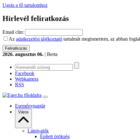
Ugrás a fő tartalomhoz
Hírlevél feliratkozás
Email cím:
Az
adatkezelési tájékoztató
tartalmát megismertem, az abban foglal
2026. augusztus 06.
| Berta
Facebook
Webkamera
RSS
Eseménynaptár
Város
Látnivalók
Épített örökség