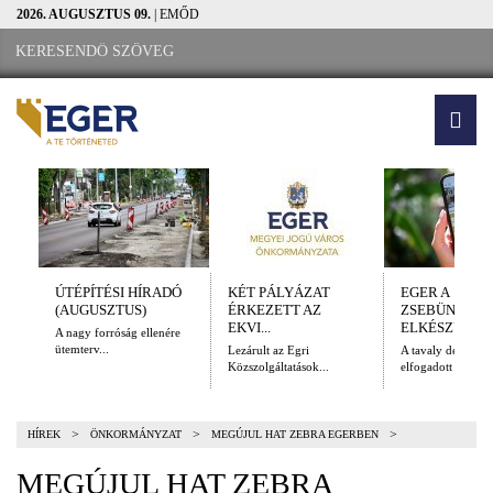
2026. AUGUSZTUS 09.
| EMŐD
ÚTÉPÍTÉSI HÍRADÓ
KÉT PÁLYÁZAT
EGER A
(AUGUSZTUS)
ÉRKEZETT AZ
ZSEBÜNKBEN
EKVI...
ELKÉSZÜLT A.
A nagy forróság ellenére
ütemterv...
Lezárult az Egri
A tavaly decembe
Közszolgáltatások...
elfogadott Kulturál
>
>
>
HÍREK
ÖNKORMÁNYZAT
MEGÚJUL HAT ZEBRA EGERBEN
MEGÚJUL HAT ZEBRA