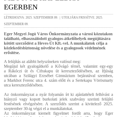
EGERBEN
LÉTREHOZVA: 2025. SZEPTEMBER 09. | UTOLJÁRA FRISSÍTVE: 2025.
SZEPTEMBER 09.
Eger Megyei Jogú Város Önkormányzata a városi közutakon
található, elhasználódott gyalogos-átkelőhelyek megújítására
kötött szerződést a Heves-Út Kft.-vel. A munkálatok célja a
közlekedésbiztonság növelése és a gyalogosok védelmének
erősítése.
A felújítás az alábbi helyszíneken valósul meg:
Megújul két gyalogátkelő a Kővágó térnél, valamint egy-egy
a Rákóczi út és Cifrakapu út kereszteződésében, az Ifjúság
utcában a Szilágyi Erzsébet Gimnázium bejáratával szemben,
a Markhot Ferenc utca 4. szám előtt és a Sertekapu Vörösmarty
utca kereszteződésében.
Az önkormányzat a nyár folyamán írt ki ajánlattételi felhívást a
hiányzó vagy kopott burkolati jelek szabvány szerinti felújító
festésének elvégzésére. A szerződés szerint a kivitelező 2025.
szeptember 30-ig végzi el a munkálatokat.
Az önkormányzat kiemelt figyelmet fordít arra, hogy Eger