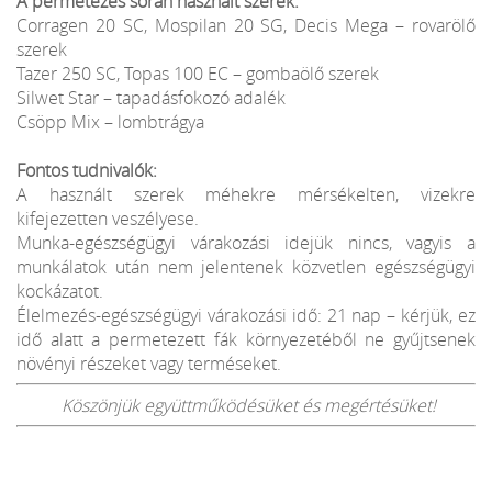
A permetezés során használt szerek:
Corragen 20 SC, Mospilan 20 SG, Decis Mega – rovarölő
szerek
Tazer 250 SC, Topas 100 EC – gombaölő szerek
Silwet Star – tapadásfokozó adalék
Csöpp Mix – lombtrágya
Fontos tudnivalók:
A használt szerek méhekre mérsékelten, vizekre
kifejezetten veszélyese.
Munka-egészségügyi várakozási idejük nincs, vagyis a
munkálatok után nem jelentenek közvetlen egészségügyi
kockázatot.
Élelmezés-egészségügyi várakozási idő: 21 nap – kérjük, ez
idő alatt a permetezett fák környezetéből ne gyűjtsenek
növényi részeket vagy terméseket.
Köszönjük együttműködésüket és megértésüket!