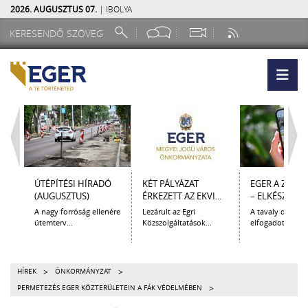
2026. AUGUSZTUS 07.
| IBOLYA
ÚTÉPÍTÉSI HÍRADÓ
KÉT PÁLYÁZAT
EGER A ZSEB
(AUGUSZTUS)
ÉRKEZETT AZ EKVI...
– ELKÉSZÜLT A.
A nagy forróság ellenére
Lezárult az Egri
A tavaly decem
ütemterv...
Közszolgáltatások...
elfogadott Kultur
>
>
HÍREK
ÖNKORMÁNYZAT
>
PERMETEZÉS EGER KÖZTERÜLETEIN A FÁK VÉDELMÉBEN