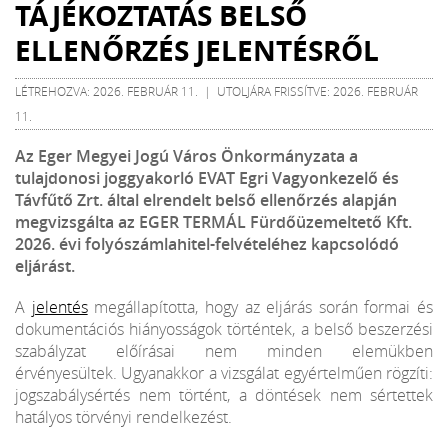
TÁJÉKOZTATÁS BELSŐ
ELLENŐRZÉS JELENTÉSRŐL
LÉTREHOZVA: 2026. FEBRUÁR 11. | UTOLJÁRA FRISSÍTVE: 2026. FEBRUÁR
11.
Az Eger Megyei Jogú Város Önkormányzata a
tulajdonosi joggyakorló EVAT Egri Vagyonkezelő és
Távfűtő Zrt. által elrendelt belső ellenőrzés alapján
megvizsgálta az EGER TERMÁL Fürdőüzemeltető Kft.
2026. évi folyószámlahitel-felvételéhez kapcsolódó
eljárást.
A
jelentés
megállapította, hogy az eljárás során formai és
dokumentációs hiányosságok történtek, a belső beszerzési
szabályzat előírásai nem minden elemükben
érvényesültek. Ugyanakkor a vizsgálat egyértelműen rögzíti:
jogszabálysértés nem történt, a döntések nem sértettek
hatályos törvényi rendelkezést.