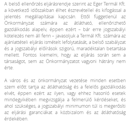
A belső ellenőrzés eljárásrendje szerint az Eger Termál Kft.
a következő időszakban élhet észrevétellel és kifogással a
jelentés megállapításai kapcsán. Ettől függetlenül az
Önkormányzat számára az átlátható, ellenőrizhető
gazdálkodás alapelv, éppen ezért – bár erre jogszabályi
kötelezés nem áll fenn – javasoljuk a Termál Kft. számára az
ajánlattételi eljárás ismételt lefolytatását, a belső szabályzat
és a jogszabályi előírások szigorú, maradéktalan betartása
mellett. Fontos kiemelni, hogy az eljárás során sem a
társaságot, sem az Önkormányzatot vagyoni hátrány nem
érte.
A város és az önkormányzat vezetése minden esetben
szem előtt tartja az átláthatóság és a felelős gazdálkodás
elvét, éppen ezért az ilyen, vagy ehhez hasonló esetek
mindegyikében megvizsgálja a felmerülő kérdéseket, és
ahol szükséges, a jogszabályi minimumon túl is megerősíti
az eljárási garanciákat a közbizalom és az átláthatóság
érdekében.