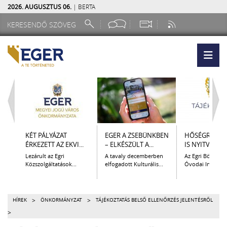
2026. AUGUSZTUS 06.
| BERTA
KÉT PÁLYÁZAT
EGER A ZSEBÜNKBEN
HŐSÉGRIADÓ 
ÉRKEZETT AZ EKVI...
– ELKÉSZÜLT A...
IS NYITVATART
Lezárult az Egri
A tavaly decemberben
Az Egri Bölcsőde
Közszolgáltatások...
elfogadott Kulturális...
Óvodai Intézmén
>
>
HÍREK
ÖNKORMÁNYZAT
TÁJÉKOZTATÁS BELSŐ ELLENŐRZÉS JELENTÉSRŐL
>