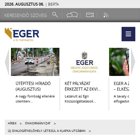
2026. AUGUSZTUS 06.
| BERTA
ÚTÉPÍTÉSI HÍRADÓ
KÉT PÁLYÁZAT
EGER A ZSEB
(AUGUSZTUS)
ÉRKEZETT AZ EKVI...
– ELKÉSZÜLT A.
A nagy forróság ellenére
Lezárult az Egri
A tavaly decem
ütemterv...
Közszolgáltatások...
elfogadott Kultur
>
>
HÍREK
ÖNKORMÁNYZAT
>
ÚJ GYALOGÁTKELŐHELY LÉTESÜL A KLAPKA UTCÁBAN