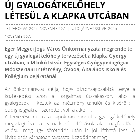
ÚJ GYALOGÁTKELŐHELY
LÉTESÜL A KLAPKA UTCÁBAN
LÉTREHOZVA: 2025. NOVEMBER 07. | UTOLJÁRA FRISSÍTVE: 2025.
NOVEMBER 07.
Eger Megyei Jogú Város Önkormányzata megrendelte
egy új gyalogátkelőhely tervezését a Klapka György
utcában, a Mlinkó István Egységes Gyógypedagógiai
Módszertani Intézmény, Óvoda, Általános Iskola és
Kollégium bejáratánál.
Az önkormányzat célja, hogy biztonságosabbá tegye a
közlekedést azon a forgalmas útszakaszon, ahol a
gyalogosok – köztük az intézmény tanulói és kísérőik –
eddig is gyakran szerettek volna átkelni.
A tervezési munka a napokban elindul, a gyalogátkelőhely
megvilágítása a vonatkozó előírásoknak megfelelően
valósul meg, így sötétedés után is jól látható lesz. A
kivitelezés várhatóan tavasszal kezdődhet meg.