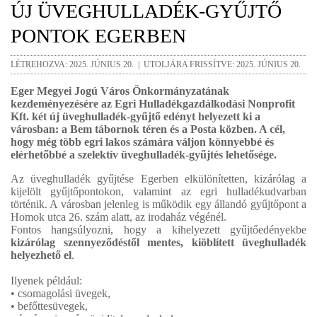
ÚJ ÜVEGHULLADÉK-GYŰJTŐ
PONTOK EGERBEN
LÉTREHOZVA: 2025. JÚNIUS 20. | UTOLJÁRA FRISSÍTVE: 2025. JÚNIUS 20.
Eger Megyei Jogú Város Önkormányzatának
kezdeményezésére az Egri Hulladékgazdálkodási Nonprofit
Kft. két új üveghulladék-gyűjtő edényt helyezett ki a
városban: a Bem tábornok téren és a Posta közben. A cél,
hogy még több egri lakos számára váljon könnyebbé és
elérhetőbbé a szelektív üveghulladék-gyűjtés lehetősége.
Az üveghulladék gyűjtése Egerben elkülönítetten, kizárólag a
kijelölt gyűjtőpontokon, valamint az egri hulladékudvarban
történik. A városban jelenleg is működik egy állandó gyűjtőpont a
Homok utca 26. szám alatt, az irodaház végénél.
Fontos hangsúlyozni, hogy a kihelyezett gyűjtőedényekbe
kizárólag szennyeződéstől mentes, kiöblített üveghulladék
helyezhető el
.
Ilyenek például:
• csomagolási üvegek,
• befőttesüvegek,