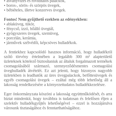
• ásványvizes és röviditalos palackok,
• boros-, sörös- és szörpös üvegek,
• bébiételes, illetve konzerves üvegek.
Fontos! Nem gyűjthető ezekben az edényekben:
• ablaküveg, tükör,
• fénycső, izzó, hőálló üvegtál,
• gyógyszeres üvegek, szemüveg,
• porcelán, kerámia,
• járművek szélvédői, képcsöves hulladékok.
A fentiekhez kapcsolódó hasznos információ, hogy hulladékról
szóló törvény értelmében a legalább 300 m² alapterületű
üzleteknek kötelező biztosítaniuk az általuk forgalmazott termékek
csomagolásából származó, szennyeződésmentes csomagolási
üveghulladék átvételét. Ez azt jelenti, hogy bizonyos nagyobb
üzletekben is leadhatók az üres üvegpalackok, befőttesüvegek és
egyéb csomagolási üvegek – ezáltal még több lehetőség áll a
lakosság rendelkezésére a környezettudatos hulladékkezelésre.
Eger önkormányzata köszöni a lakosság együttműködését, és arra
biztat mindenkit, hogy továbbra is tudatosan és felelősen éljen a
szelektív hulladékgyűjtés lehetőségével – ezzel is hozzájárulva
városunk tisztaságához és fenntarthatóságához.