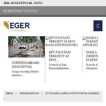
2026. AUGUSZTUS 06.
| BERTA
KÉT PÁLYÁZAT
EGER A
ÉRKEZETT AZ
ZSEBÜNKBEN
EKVI...
ELKÉSZÜLT A.
ÚTÉPÍTÉSI HÍRADÓ
Lezárult az Egri
A tavaly decembe
(AUGUSZTUS)
Közszolgáltatások...
elfogadott Kulturál
A nagy forróság ellenére
ütemterv...
>
>
HÍREK
ÖNKORMÁNYZAT
ÚJ ÜVEGHULLADÉK-GYŰJTŐ PONTOK EGERBEN
>