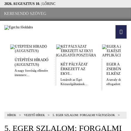
2026. AUGUSZTUS 10.
| LŐRINC
ÚTÉPÍTÉSI HÍRADÓ
KÉT PÁLYÁZAT
EGER A
(AUGUSZTUS)
ÉRKEZETT AZ
ZSEBÜNKBEN
A nagy forróság ellenére
EKVI...
ELKÉSZÜLT A.
ütemterv...
Lezárult az Egri
A tavaly decembe
Közszolgáltatások...
elfogadott Kulturál
>
>
>
HÍREK
VEZETŐ HÍREK
5. EGER SZLALOM: FORGALMI VÁLTOZÁSOK
5. EGER SZLALOM: FORGALMI