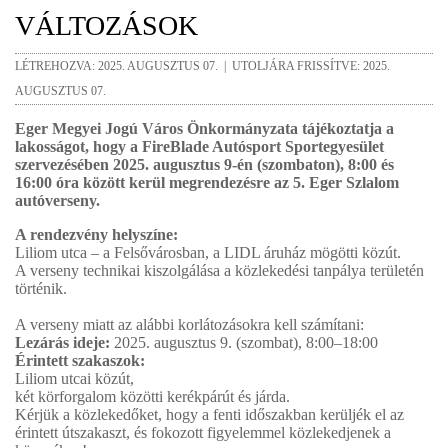
VÁLTOZÁSOK
LÉTREHOZVA: 2025. AUGUSZTUS 07. | UTOLJÁRA FRISSÍTVE: 2025.
AUGUSZTUS 07.
Eger Megyei Jogú Város Önkormányzata tájékoztatja a
lakosságot, hogy a FireBlade Autósport Sportegyesület
szervezésében 2025. augusztus 9-én (szombaton), 8:00 és
16:00 óra között kerül megrendezésre az 5. Eger Szlalom
autóverseny.
A rendezvény helyszíne:
Liliom utca – a Felsővárosban, a LIDL áruház mögötti közút.
A verseny technikai kiszolgálása a közlekedési tanpálya területén
történik.
A verseny miatt az alábbi korlátozásokra kell számítani:
Lezárás ideje:
2025. augusztus 9. (szombat), 8:00–18:00
Érintett szakaszok:
Liliom utcai közút,
két körforgalom közötti kerékpárút és járda.
Kérjük a közlekedőket, hogy a fenti időszakban kerüljék el az
érintett útszakaszt, és fokozott figyelemmel közlekedjenek a