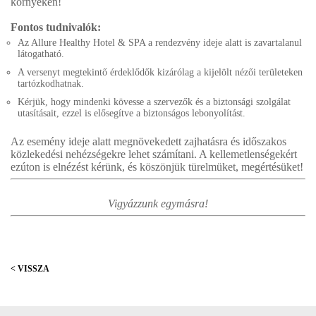
környéken!
Fontos tudnivalók:
Az Allure Healthy Hotel & SPA a rendezvény ideje alatt is zavartalanul
látogatható.
A versenyt megtekintő érdeklődők kizárólag a kijelölt nézői területeken
tartózkodhatnak.
Kérjük, hogy mindenki kövesse a szervezők és a biztonsági szolgálat
utasításait, ezzel is elősegítve a biztonságos lebonyolítást.
Az esemény ideje alatt megnövekedett zajhatásra és időszakos
közlekedési nehézségekre lehet számítani. A kellemetlenségekért
ezúton is elnézést kérünk, és köszönjük türelmüket, megértésüket!
Vigyázzunk egymásra!
< VISSZA