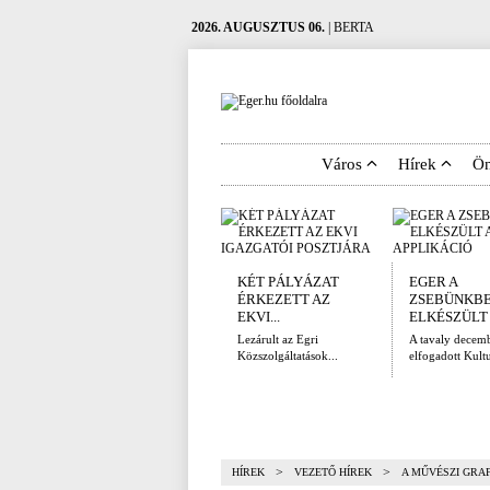
2026. AUGUSZTUS 06.
| BERTA
Város
Hírek
Ö
KÉT PÁLYÁZAT
EGER A
ÉRKEZETT AZ
ZSEBÜNKBE
EKVI...
ELKÉSZÜLT A
Lezárult az Egri
A tavaly decem
Közszolgáltatások...
elfogadott Kultur
>
>
HÍREK
VEZETŐ HÍREK
A MŰVÉSZI GRAF