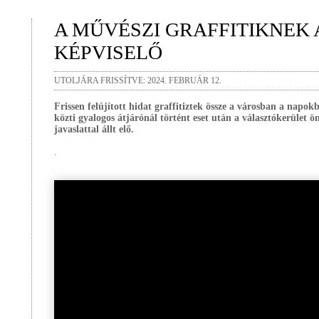
A MŰVÉSZI GRAFFITIKNEK 
KÉPVISELŐ
UTOLJÁRA FRISSÍTVE: 2024. FEBRUÁR 12.
Frissen felújított hidat graffitiztek össze a városban a nap
közti gyalogos átjárónál történt eset után a választókerület 
javaslattal állt elő.
.