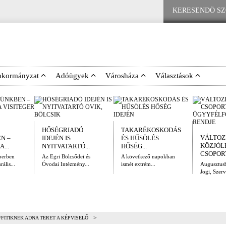
nkormányzat
Adóügyek
Városháza
Választások
HŐSÉGRIADÓ
TAKARÉKOSKODÁS
VÁLTOZ
N –
IDEJÉN IS
ÉS HŰSÖLÉS
KÖZJÓL
...
NYITVATARTÓ...
HŐSÉG...
CSOPORT
berben
Az Egri Bölcsődei és
A következő napokban
ális...
Óvodai Intézmény...
ismét extrém...
Augusztusb
Jogi, Szerv
>
FITIKNEK ADNA TERET A KÉPVISELŐ