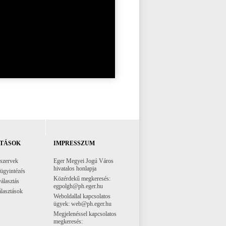
TÁSOK
IMPRESSZUM
 szervek
Eger Megyei Jogú Város
hivatalos honlapja
 ügyintézés
Közérdekű megkeresés:
választás
egpolgh@ph.eger.hu
lasztások
Weboldallal kapcsolatos
ügyek: web@ph.eger.hu
Megjelenéssel kapcsolatos
megkeresés: