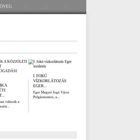
I. FOKÚ
ÚTÉPÍTÉSI HÍRADÓ
SZA
VÍZKORLÁTOZÁS
(AUGUSZTUS...
HAL
IK A
EGER...
VÁR.
Az elmúlt 50 év
ÉTI
legnagyobb...
Eger Megyei Jogú Város
Két év
...
Polgármestere, a...
őszén 
an változik a
ezési...