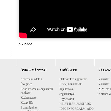
< VISSZA
ÖNKORMÁNYZAT
ADÓÜGYEK
VÁLASZ
Közérdekű adatok
Elektronikus ügyintézés
Választási
Üvegzseb
Hírek, aktualitások
Választási
Belső visszaélés-bejelentési
Tájékoztatók
2026. évi 
rendszer
Jogszabályok
Korábbi vá
Közbeszerzés
Ügyleírások
Közgyűlés
HELYI IPARŰZÉSI ADÓ
Bizottságok és
IDEGENFORGALMI ADÓ