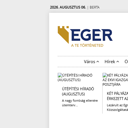
2026. AUGUSZTUS 06.
| BERTA
Város
Hírek
Ö
ÚTÉPÍTÉSI HÍRADÓ
KÉT PÁLYÁZ
(AUGUSZTUS)
ÉRKEZETT AZ 
A nagy forróság ellenére
ütemterv...
Lezárult az Egr
Közszolgáltatá