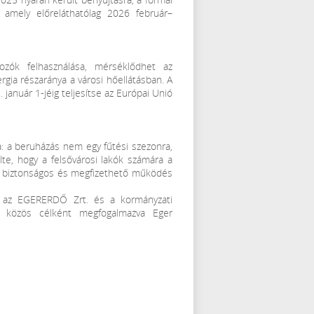
, amely előreláthatólag 2026 február–
dozók felhasználása, mérséklődhet az
gia részaránya a városi hőellátásban. A
 január 1-jéig teljesítse az Európai Unió
: a beruházás nem egy fűtési szezonra,
te, hogy a felsővárosi lakók számára a
tó, biztonságos és megfizethető működés
., az EGERERDŐ Zrt. és a kormányzati
ul, közös célként megfogalmazva Eger