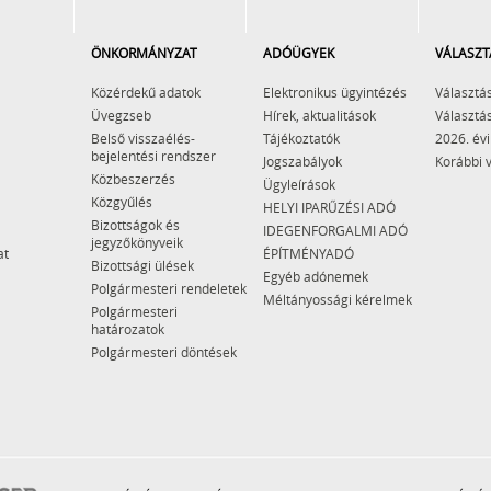
ÖNKORMÁNYZAT
ADÓÜGYEK
VÁLASZT
Közérdekű adatok
Elektronikus ügyintézés
Választás
Üvegzseb
Hírek, aktualitások
Választás
Belső visszaélés-
Tájékoztatók
2026. évi
bejelentési rendszer
Jogszabályok
Korábbi 
Közbeszerzés
Ügyleírások
Közgyűlés
HELYI IPARŰZÉSI ADÓ
Bizottságok és
IDEGENFORGALMI ADÓ
jegyzőkönyveik
at
ÉPÍTMÉNYADÓ
Bizottsági ülések
Egyéb adónemek
Polgármesteri rendeletek
Méltányossági kérelmek
Polgármesteri
határozatok
Polgármesteri döntések