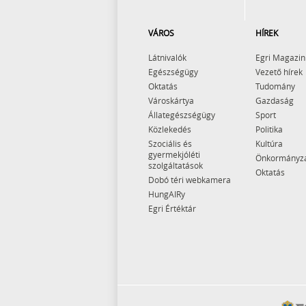
VÁROS
HÍREK
Látnivalók
Egri Magazin
Egészségügy
Vezető hírek
Oktatás
Tudomány
Városkártya
Gazdaság
Állategészségügy
Sport
Közlekedés
Politika
Szociális és
Kultúra
gyermekjóléti
Önkormányz
szolgáltatások
Oktatás
Dobó téri webkamera
HungAIRy
Egri Értéktár