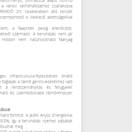
ljesítményű, biomassza alapú fűtőmű
a városi távhőhálózathoz csatlakozva
ERERDŐ Zrt. kezelésében álló terület
i szempontból is kedvező adottságokkal
lent, a faapríték pedig ellenőrzött,
mékből származik. A beruházás nem jár
más módon nem hasznosítható faanyag
infrastruktúra-fejlesztések önálló
foglalják a távhő gerincvezetékhez való
nt a rendszerirányítás és felügyelet
ozható és üzembiztosabb távhőrendszer
tással
iárd forintot. A Jedlik Ányos Energetikai
9,5%, így a beruházás nyertes pályázat
lósulhat meg.
025 nyarán került benyújtásra, a formai