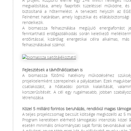
A projekt központi eleme egy 2×4 MWth névleges hőte
megvalósítása, amely faapríték tüzeléssel működne, és 
biztosítaná a hőtermelést. A tervezett helyszín az EG
Felnémet határában, amely logisztikai és ellátásbiztonság
rendelkezik.
A biomassza felhasználása megújuló energiaforrást je
fenntartható erdőgazdálkodás során keletkező mellékter
erdőirtással, kizárólag energetikai célra alkalmas, 
felhasználásával számol.
Fejlesztések a távhőhálózatban is
A biomassza fűtőmű hatékony működéséhez szükséges 
projektelemként szerepelnek a pályázatban. Ezek magukban 
csatlakozást, a hőátadási pontok kialakítását, valami
korszerűsítését. A cél egy rugalmasabb, jobban szabály
létrehozása.
Közel 5 milliárd forintos beruházás, rendkívül magas támoga
A teljes projektcsomag becsült költsége megközelíti az 5 mill
Program keretében elérhető támogatási intenzitás közel 9
esetén minimális önkormányzati saját forrás bevonásával va
A pályázati anyag több mint két év előkészítő munka után 2