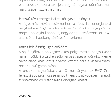
ellenőrzések lezárultak, jelenleg támogató döntésre vár
márciusában születhet meg.
Hosszú távú energetikai és környezeti előnyök
A fejlesztés révén csökkenhet a fosszilis energiahor
üvegházhatású gázok kibocsátása, és nőhet a megújuló ener
projekt hozzájárul ahhoz is, hogy az egri távhőrendszer 2045.
által előírt „hatékony távfűtés" kritériumait.
Közös felelősség Eger jövőjéért
A sajtótájékoztatón Vágner Ákos polgármester hangsúlyozta
hanem több évtizedre szóló városstratégiai döntés. Kiemel
távhő alapellátás, ezért a városvezetés célja a kiszámítha
hosszú távú garantálása.
A projekt megvalósítása az Önkormányzat, az EVAT Zrt
fejlesztéspolitika összehangolt együttműködésén alap
fenntartható és biztonságos energiaellátását.
< VISSZA