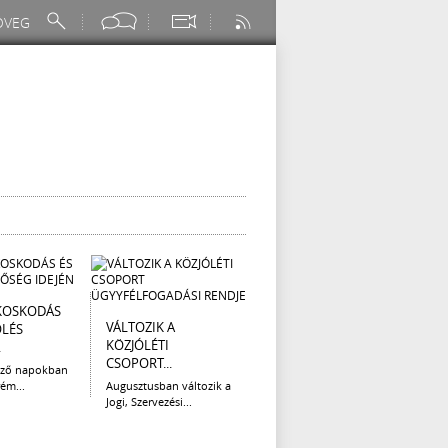
KOSKODÁS
I. FOKÚ
ÚTÉP
VÁLTOZIK A
ÖLÉS
VÍZKORLÁTOZÁS
(AUG
KÖZJÓLÉTI
.
EGER...
Az el
CSOPORT...
legna
ező napokban
Eger Megyei Jogú Város
ém...
Augusztusban változik a
Polgármestere, a...
Jogi, Szervezési...