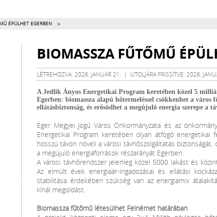
>
MŰ ÉPÜLHET EGERBEN
BIOMASSZA FŰTŐMŰ ÉPÜL
LÉTREHOZVA: 2026. JANUÁR 21. | UTOLJÁRA FRISSÍTVE: 2026. JANU
A Jedlik Ányos Energetikai Program keretében közel 5 milliár
Egerben: biomassza alapú hőtermeléssel csökkenhet a város f
ellátásbiztonság, és erősödhet a megújuló energia szerepe a t
Eger Megyei Jogú Város Önkormányzata és az önkormányza
Energetikai Program keretében olyan átfogó energetikai fe
hosszú távon növeli a városi távhőszolgáltatás biztonságát, 
a megújuló energiaforrások részarányát Egerben.
A városi távhőrendszer jelenleg közel 5000 lakást és közin
Az elmúlt évek energiaár-ingadozásai és ellátási kockáz
stabilitása érdekében szükség van az energiamix átalakítá
kínál megoldást.
Biomassza fűtőmű létesülhet Felnémet határában