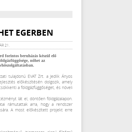
HET EGERBEN
ÁR 21.
d forintos beruházás készül elő
öldgázfüggősége, nőhet az
ávhőszolgáltatásban.
ti tulajdonú EVAT Zrt. a Jedlik Ányos
jlesztés előkészítésén dolgozik, amely
csökkenti a földgázfüggőséget, és növeli
tézményt lát el, döntően földgázalapon.
atai rámutattak arra, hogy a rendszer
sára. A most előkészített projekt erre