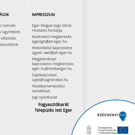
ÁSOK
IMPRESSZUM
i szervek
Eger Megyei Jogú Város
hivatalos honlapja
i ügyintézés
Közérdekű megkeresés:
 választás
egpolgh@ph.eger.hu
választások
Weboldallal kapcsolatos
ügyek: web@ph.eger.hu
Megjelenéssel
kapcsolatos megkeresés:
eger.hu@mediaeger.hu
Sajtókapcsolat:
sajto@vagnerakos.hu
Akadálymentesítési
nyilatkozat
Jogi nyilatkozat
Fogyasztóbarát
Település lett Eger