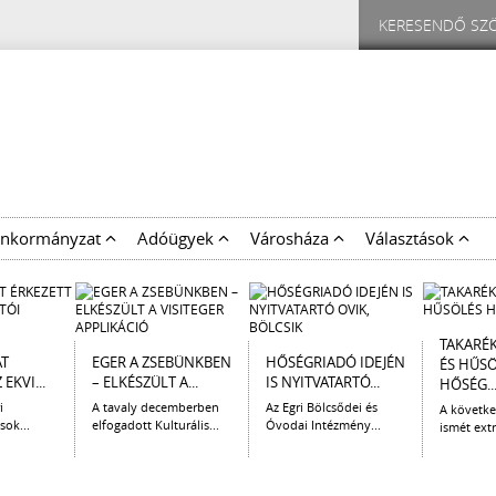
nkormányzat
Adóügyek
Városháza
Választások
TAKARÉ
AT
EGER A ZSEBÜNKBEN
HŐSÉGRIADÓ IDEJÉN
ÉS HŰS
EKVI...
– ELKÉSZÜLT A...
IS NYITVATARTÓ...
HŐSÉG..
i
A tavaly decemberben
Az Egri Bölcsődei és
A követk
sok...
elfogadott Kulturális...
Óvodai Intézmény...
ismét extr