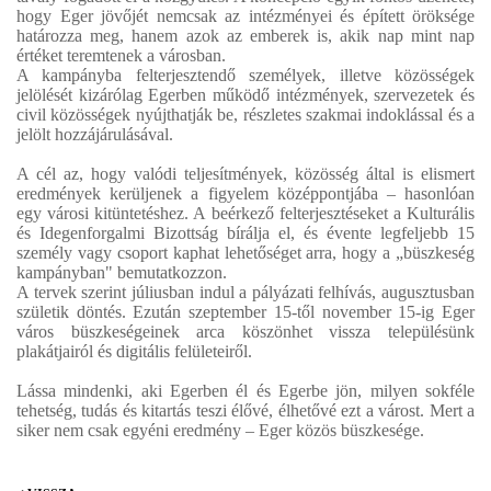
hogy Eger jövőjét nemcsak az intézményei és épített öröksége
határozza meg, hanem azok az emberek is, akik nap mint nap
értéket teremtenek a városban.
A kampányba felterjesztendő személyek, illetve közösségek
jelölését kizárólag Egerben működő intézmények, szervezetek és
civil közösségek nyújthatják be, részletes szakmai indoklással és a
jelölt hozzájárulásával.
A cél az, hogy valódi teljesítmények, közösség által is elismert
eredmények kerüljenek a figyelem középpontjába – hasonlóan
egy városi kitüntetéshez. A beérkező felterjesztéseket a Kulturális
és Idegenforgalmi Bizottság bírálja el, és évente legfeljebb 15
személy vagy csoport kaphat lehetőséget arra, hogy a „büszkeség
kampányban" bemutatkozzon.
A tervek szerint júliusban indul a pályázati felhívás, augusztusban
születik döntés. Ezután szeptember 15-től november 15-ig Eger
város büszkeségeinek arca köszönhet vissza településünk
plakátjairól és digitális felületeiről.
Lássa mindenki, aki Egerben él és Egerbe jön, milyen sokféle
tehetség, tudás és kitartás teszi élővé, élhetővé ezt a várost. Mert a
siker nem csak egyéni eredmény – Eger közös büszkesége.