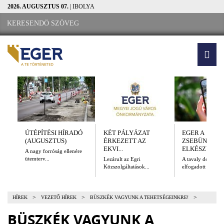
2026. AUGUSZTUS 07.
| IBOLYA
ÚTÉPÍTÉSI HÍRADÓ
KÉT PÁLYÁZAT
EGER A
(AUGUSZTUS)
ÉRKEZETT AZ
ZSEBÜNKBEN
EKVI...
ELKÉSZÜLT A.
A nagy forróság ellenére
ütemterv...
Lezárult az Egri
A tavaly decembe
Közszolgáltatások...
elfogadott Kulturál
>
>
>
HÍREK
VEZETŐ HÍREK
BÜSZKÉK VAGYUNK A TEHETSÉGEINKRE!
BÜSZKÉK VAGYUNK A