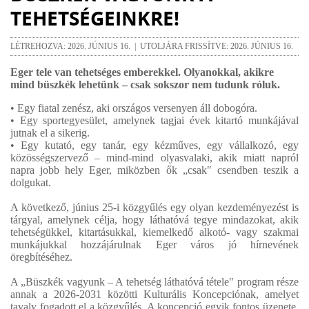
TEHETSÉGEINKRE!
LÉTREHOZVA: 2026. JÚNIUS 16. | UTOLJÁRA FRISSÍTVE: 2026. JÚNIUS 16.
Eger tele van tehetséges emberekkel. Olyanokkal, akikre
mind büszkék lehetünk – csak sokszor nem tudunk róluk.
• Egy fiatal zenész, aki országos versenyen áll dobogóra.
• Egy sportegyesület, amelynek tagjai évek kitartó munkájával
jutnak el a sikerig.
• Egy kutató, egy tanár, egy kézműves, egy vállalkozó, egy
közösségszervező – mind-mind olyasvalaki, akik miatt napról
napra jobb hely Eger, miközben ők „csak" csendben teszik a
dolgukat.
A következő, június 25-i közgyűlés egy olyan kezdeményezést is
tárgyal, amelynek célja, hogy láthatóvá tegye mindazokat, akik
tehetségükkel, kitartásukkal, kiemelkedő alkotó- vagy szakmai
munkájukkal hozzájárulnak Eger város jó hírnevének
öregbítéséhez.
A „Büszkék vagyunk – A tehetség láthatóvá tétele" program része
annak a 2026-2031 közötti Kulturális Koncepciónak, amelyet
tavaly fogadott el a közgyűlés. A koncepció egyik fontos üzenete,