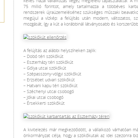
kevés hazai vállalkozás végez megfelelő tapasztalattal. A 
75 millió forintot, amely tartalmazza a többéves karb
rendszerek újraüzemeléséhez szükséges műszaki beavatkoz
megújul a vízkép: a felújítás után modern, változatos, sz
mozgását, így a kút a korábbinál látványosabb és korszerűb
A felújítás az alábbi helyszíneken zajlik:
– Dobó téri szökőkút
– Eszterházy téri szökőkút
– Gólya utcai szökőkút
– Szépasszony-völgyi szökőkút
– Erzsébet udvari szökőkút
– Hatvani kapu téri szökőkút
– Széchenyi utcai csobogó
– Jókai utcai csobogó
– Érsekkerti szökőkút
A kivitelezés már megkezdődött, a vállalkozó várhatóan m
önkormányzat célja, hogy a szökőkutak az idei szezonra bi