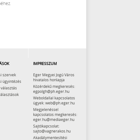
péhez.
ÁSOK
IMPRESSZUM
i szervek
Eger Megyei Jogú Város
hivatalos honlapja
i ügyintézés
Közérdekű megkeresés:
 választás
egpolgh@ph.eger.hu
választások
Weboldallal kapcsolatos
ügyek: web@ph.eger.hu
Megjelenéssel
kapcsolatos megkeresés:
eger.hu@mediaeger.hu
Sajtókapcsolat:
sajto@vagnerakos.hu
Akadálymentesítési