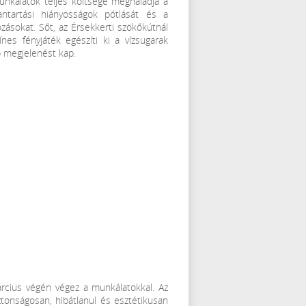
munkálatok teljes költsége meghaladja a
antartási hiányosságok pótlását és a
ásokat. Sőt, az Érsekkerti szökőkútnál
ínes fényjáték egészíti ki a vízsugarak
b megjelenést kap.
árcius végén végez a munkálatokkal. Az
ztonságosan, hibátlanul és esztétikusan