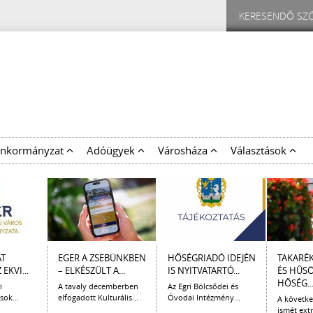
nkormányzat
Adóügyek
Városháza
Választások
AT
EGER A ZSEBÜNKBEN
HŐSÉGRIADÓ IDEJÉN
TAKARÉ
EKVI...
– ELKÉSZÜLT A...
IS NYITVATARTÓ...
ÉS HŰS
HŐSÉG..
i
A tavaly decemberben
Az Egri Bölcsődei és
sok...
elfogadott Kulturális...
Óvodai Intézmény...
A követk
ismét extr