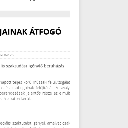
JAINAK ÁTFOGÓ
BRUÁR 26.
iális szaktudást igénylő beruházás
tott teljes körű műszaki felülvizsgálat
 és csobogóinak felújítását. A tavalyi
 berendezések jelentős része az elmúlt
 állapotba került.
peciális szaktudást igényel, amelyet csak