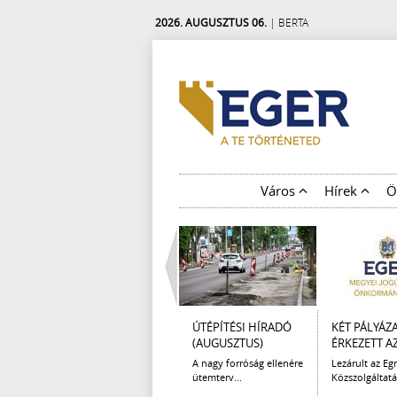
2026. AUGUSZTUS 06.
| BERTA
Város
Hírek
Ö
ÚTÉPÍTÉSI HÍRADÓ
KÉT PÁLYÁZ
(AUGUSZTUS)
ÉRKEZETT AZ 
A nagy forróság ellenére
Lezárult az Egr
ütemterv...
Közszolgáltatá