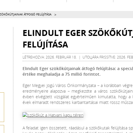
>
ZÖKŐKÚTJAINAK ÁTFOGÓ FELÚJÍTÁSA
ELINDULT EGER SZÖKŐKÚT
FELÚJÍTÁSA
LÉTREHOZVA: 2026. FEBRUÁR 18. | UTOLJÁRA FRISSÍTVE: 2026. FE
Elindult Eger szökőkútjainak átfogó felújítása: a spec
értéke meghaladja a 75 millió forintot.
Eger Megyei Jogú Város Önkormányzata – a korábban végrehaj
eredményeire alapozva – megkezdte a város szökőkútjainak
évben elvégzett vizsgálat egyértelműen kimutatta, hogy a
évek elmaradt rendszeres karbantartásai miatt rossz műszaki
A feladat igen összetett, ráadásul a szökőkutak felújítása s