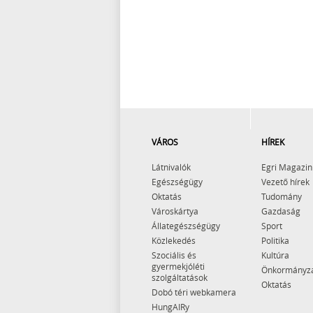
VÁROS
HÍREK
Látnivalók
Egri Magazin
Egészségügy
Vezető hírek
Oktatás
Tudomány
Városkártya
Gazdaság
Állategészségügy
Sport
Közlekedés
Politika
Szociális és
Kultúra
gyermekjóléti
Önkormányz
szolgáltatások
Oktatás
Dobó téri webkamera
HungAIRy