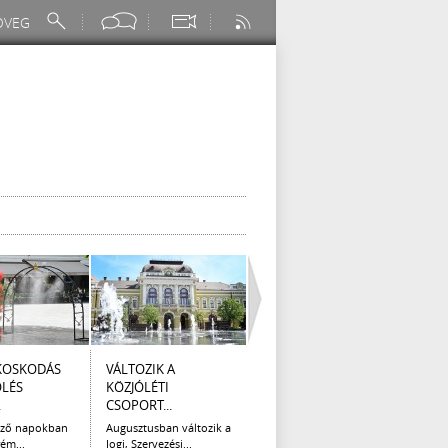
KOSKODÁS
VÁLTOZIK A
I. FOKÚ
ÚTÉP
ÖLÉS
KÖZJÓLÉTI
VÍZKORLÁTOZÁS
(AUG
.
CSOPORT...
EGER...
Az el
legna
ező napokban
Augusztusban változik a
Eger Megyei Jogú Város
ém...
Jogi, Szervezési...
Polgármestere, a...