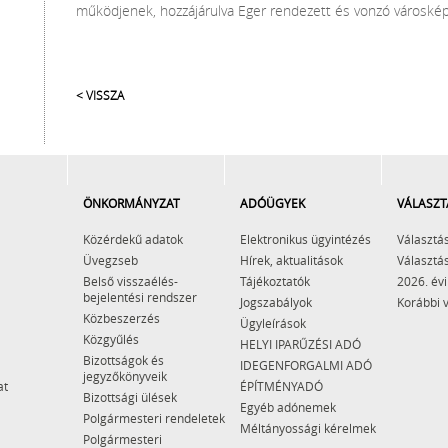
működjenek, hozzájárulva Eger rendezett és vonzó városké
< VISSZA
ÖNKORMÁNYZAT
ADÓÜGYEK
VÁLASZT
Közérdekű adatok
Elektronikus ügyintézés
Választás
Üvegzseb
Hírek, aktualitások
Választás
Belső visszaélés-
Tájékoztatók
2026. évi
bejelentési rendszer
Jogszabályok
Korábbi 
Közbeszerzés
Ügyleírások
Közgyűlés
HELYI IPARŰZÉSI ADÓ
Bizottságok és
IDEGENFORGALMI ADÓ
jegyzőkönyveik
at
ÉPÍTMÉNYADÓ
Bizottsági ülések
Egyéb adónemek
Polgármesteri rendeletek
Méltányossági kérelmek
Polgármesteri