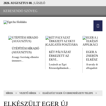
2026. AUGUSZTUS 08.
| LÁSZLÓ
ÚTÉPÍTÉSI HÍRADÓ
KÉT PÁLYÁZAT
EGER A
(AUGUSZTUS)
ÉRKEZETT AZ
ZSEBÜNKBEN
A nagy forróság ellenére
EKVI...
ELKÉSZÜLT A.
ütemterv...
Lezárult az Egri
A tavaly decembe
Közszolgáltatások...
elfogadott Kulturál
>
>
>
HÍREK
VEZETŐ HÍREK
ELKÉSZÜLT EGER ÚJ EBRENDÉSZETI TELEPE
ELKÉSZÜLT EGER ÚJ