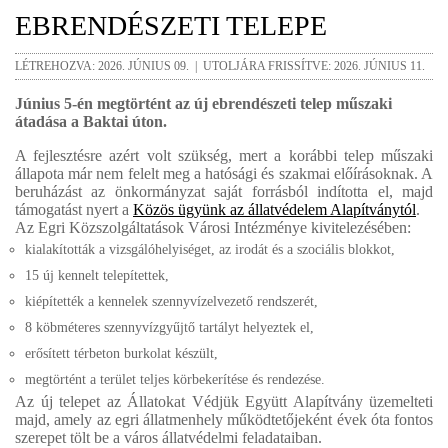
EBRENDÉSZETI TELEPE
LÉTREHOZVA: 2026. JÚNIUS 09. | UTOLJÁRA FRISSÍTVE: 2026. JÚNIUS 11.
Június 5-én megtörtént az új ebrendészeti telep műszaki
átadása a Baktai úton.
A fejlesztésre azért volt szükség, mert a korábbi telep műszaki
állapota már nem felelt meg a hatósági és szakmai előírásoknak. A
beruházást az önkormányzat saját forrásból indította el, majd
támogatást nyert a
Közös ügyünk az állatvédelem Alapítványtól
.
Az Egri Közszolgáltatások Városi Intézménye kivitelezésében:
kialakították a vizsgálóhelyiséget, az irodát és a szociális blokkot,
15 új kennelt telepítettek,
kiépítették a kennelek szennyvízelvezető rendszerét,
8 köbméteres szennyvízgyűjtő tartályt helyeztek el,
erősített térbeton burkolat készült,
megtörtént a terület teljes körbekerítése és rendezése.
Az új telepet az Állatokat Védjük Együtt Alapítvány üzemelteti
majd, amely az egri állatmenhely működtetőjeként évek óta fontos
szerepet tölt be a város állatvédelmi feladataiban.