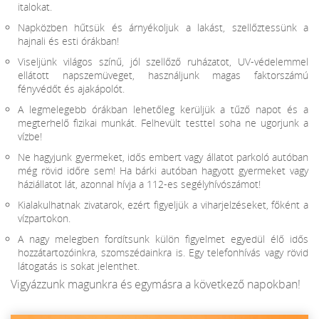
italokat.
Napközben hűtsük és árnyékoljuk a lakást, szellőztessünk a
hajnali és esti órákban!
Viseljünk világos színű, jól szellőző ruházatot, UV-védelemmel
ellátott napszemüveget, használjunk magas faktorszámú
fényvédőt és ajakápolót.
A legmelegebb órákban lehetőleg kerüljük a tűző napot és a
megterhelő fizikai munkát. Felhevült testtel soha ne ugorjunk a
vízbe!
Ne hagyjunk gyermeket, idős embert vagy állatot parkoló autóban
még rövid időre sem! Ha bárki autóban hagyott gyermeket vagy
háziállatot lát, azonnal hívja a 112-es segélyhívószámot!
Kialakulhatnak zivatarok, ezért figyeljük a viharjelzéseket, főként a
vízpartokon.
A nagy melegben fordítsunk külön figyelmet egyedül élő idős
hozzátartozóinkra, szomszédainkra is. Egy telefonhívás vagy rövid
látogatás is sokat jelenthet.
Vigyázzunk magunkra és egymásra a következő napokban!