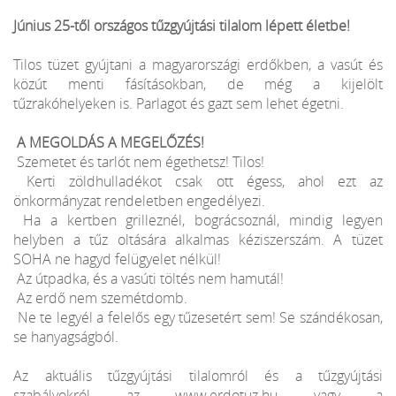
Június 25-től országos tűzgyújtási tilalom lépett életbe!
Tilos tüzet gyújtani a magyarországi erdőkben, a vasút és
közút menti fásításokban, de még a kijelölt
tűzrakóhelyeken is. Parlagot és gazt sem lehet égetni.
A MEGOLDÁS A MEGELŐZÉS!
Szemetet és tarlót nem égethetsz! Tilos!
Kerti zöldhulladékot csak ott égess, ahol ezt az
önkormányzat rendeletben engedélyezi.
Ha a kertben grilleznél, bográcsoznál, mindig legyen
helyben a tűz oltására alkalmas kéziszerszám. A tüzet
SOHA ne hagyd felügyelet nélkül!
Az útpadka, és a vasúti töltés nem hamutál!
Az erdő nem szemétdomb.
Ne te legyél a felelős egy tűzesetért sem! Se szándékosan,
se hanyagságból.
Az aktuális tűzgyújtási tilalomról és a tűzgyújtási
szabályokról az www.erdotuz.hu vagy a