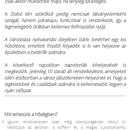
csak akkor működnek majd, ha tényleg szükséges.
A Dobó téri szökőkút pedig nemcsak látványelemként
szolgál, hanem párakapu funkcióval is rendelkezik, így a
legmelegebb órákban kellemes felfrissülést nyújt.
A Városháza nyitvatartási idejében bárki betérhet egy kis
hűsölésre, emellett frissítő folyadék is ki van helyezve az
épületben a betérők számára.
A következő napokban napvitorlák kihelyezését is
megkezdik. Jelenleg 10 darab áll rendelkezésre, amelyeket
idén elsősorban a városi játszótereken helyeznek el, hogy a
legkisebbek és családjaik számára is kellemesebb legyen a
nyári időszak.
Mit tehetünk a hőségben?
Igyunk rendszeresen vizet, még szomjúságérzet nélkül is!
Mellőzzük az alkohol-, a koffein- és a magas cukortartalmú