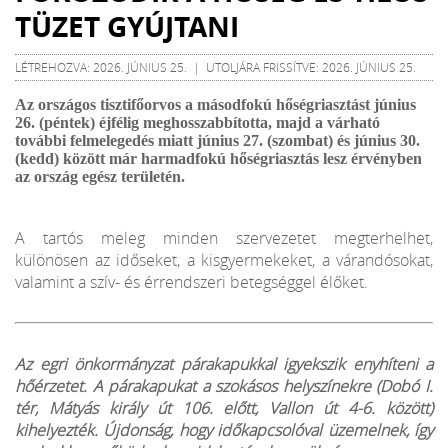
TÜZET GYÚJTANI
LÉTREHOZVA: 2026. JÚNIUS 25. | UTOLJÁRA FRISSÍTVE: 2026. JÚNIUS 25.
Az országos tisztifőorvos a másodfokú hőségriasztást június
26. (péntek) éjfélig meghosszabbította, majd a várható
további felmelegedés miatt június 27. (szombat) és június 30.
(kedd) között már harmadfokú hőségriasztás lesz érvényben
az ország egész területén.
A tartós meleg minden szervezetet megterhelhet,
különösen az időseket, a kisgyermekeket, a várandósokat,
valamint a szív- és érrendszeri betegséggel élőket.
Az egri önkormányzat párakapukkal igyekszik enyhíteni a
hőérzetet. A párakapukat a szokásos helyszínekre (Dobó I.
tér, Mátyás király út 106. előtt, Vallon út 4-6. között)
kihelyezték. Újdonság, hogy időkapcsolóval üzemelnek, így