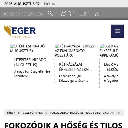
2026. AUGUSZTUS 07.
| IBOLYA
ÚTÉPÍTÉSI HÍRADÓ
KÉT PÁLYÁZAT
EGER A ZSEB
(AUGUSZTUS)
ÉRKEZETT AZ EKVI...
– ELKÉSZÜLT A.
A nagy forróság ellenére
ütemterv...
Lezárult az Egri
A tavaly decem
Közszolgáltatások...
elfogadott Kultur
>
>
>
HÍREK
VEZETŐ HÍREK
FOKOZÓDIK A HŐSÉG ÉS TILOS TÜZET GYÚJTANI
FOKOZÓDIK A HŐSÉG ÉS TILOS