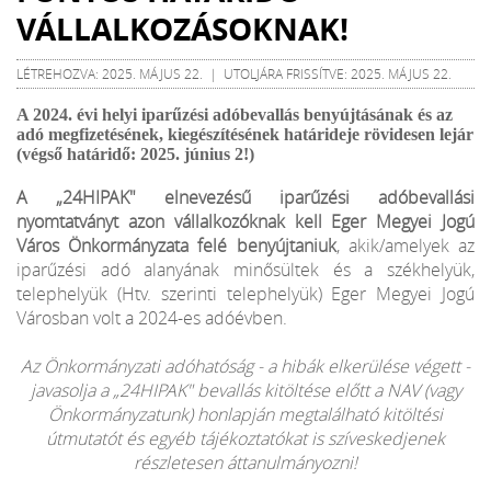
VÁLLALKOZÁSOKNAK!
LÉTREHOZVA: 2025. MÁJUS 22. | UTOLJÁRA FRISSÍTVE: 2025. MÁJUS 22.
A 2024. évi helyi iparűzési adóbevallás benyújtásának és az
adó megfizetésének, kiegészítésének határideje rövidesen lejár
(végső határidő: 2025. június 2!)
A „24HIPAK" elnevezésű iparűzési adóbevallási
nyomtatványt azon vállalkozóknak kell Eger Megyei Jogú
Város Önkormányzata felé benyújtaniuk
, akik/amelyek az
iparűzési adó alanyának minősültek és a székhelyük,
telephelyük (Htv. szerinti telephelyük) Eger Megyei Jogú
Városban volt a 2024-es adóévben.
Az Önkormányzati adóhatóság - a hibák elkerülése végett -
javasolja a „24HIPAK" bevallás kitöltése előtt a NAV (vagy
Önkormányzatunk) honlapján megtalálható kitöltési
útmutatót és egyéb tájékoztatókat is szíveskedjenek
részletesen áttanulmányozni!