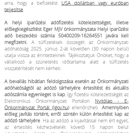
arra, hogy a befizetést
USA dollárban vagy euróban
teljesítse
.
A helyi iparűzési adófizetési kötelezettséget, illetve
előlegkiegészítést Eger MJV önkormányzata Helyi iparűzési
adó beszedési számla 50400209-16264551 javára kell
megfizetni.
A túlfizetések összegét az Önkormányzati
adóhatóság 2025. június 2-át követően (30 napon belül)
utalja vissza az érintetteknek. Tájékoztatjuk Önöket, hogy a
vállalkozó a szünetelés időtartama alatt a túlfizetés
visszatérítését nem kérheti.
A bevallás hibátlan feldolgozása esetén az Önkormányzati
adóhatóságtól az adózó tárhelyére értesítést és aktuális
adószámla egyenleget is kap
, így fizetési kötelezettségét az
Elektronikus Önkormányzati Portálon
Nyitólap - E-
Önkormányzat Portál (lgov.hu)
ellenőrizheti.
Amennyiben
előleg javítás történt, erről szintén külön értesítést kap az
adózó tárhelyére
. Ha az adózó a kijavítással nem ért egyet,
az értesítés kézhezvételét követő 15 napon belül