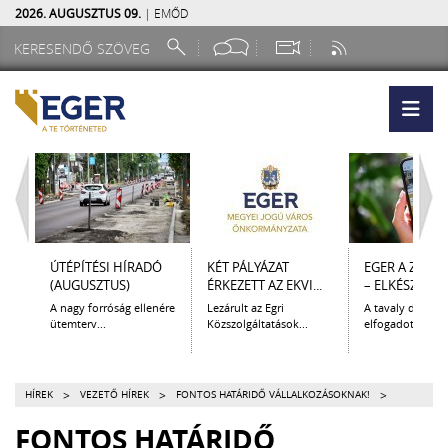
2026. AUGUSZTUS 09.
| EMŐD
ÚTÉPÍTÉSI HÍRADÓ
KÉT PÁLYÁZAT
EGER A ZSEB
(AUGUSZTUS)
ÉRKEZETT AZ EKVI...
– ELKÉSZÜLT A.
A nagy forróság ellenére
Lezárult az Egri
A tavaly decem
ütemterv...
Közszolgáltatások...
elfogadott Kultur
>
>
>
HÍREK
VEZETŐ HÍREK
FONTOS HATÁRIDŐ VÁLLALKOZÁSOKNAK!
FONTOS HATÁRIDŐ