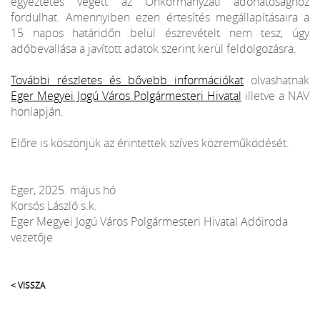
egyeztetés végett az Önkormányzati adóhatósághoz
fordulhat. Amennyiben ezen értesítés megállapításaira a
15 napos határidőn belül észrevételt nem tesz, úgy
adóbevallása a javított adatok szerint kerül feldolgozásra.
További részletes és bővebb információkat
olvashatnak
Eger Megyei Jogú Város Polgármesteri Hivatal
illetve a NAV
honlapján.
Előre is köszönjük az érintettek szíves közreműködését.
Eger, 2025. május hó
Korsós László s.k.
Eger Megyei Jogú Város Polgármesteri Hivatal Adóiroda
vezetője
< VISSZA