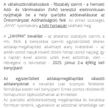
A vállalkozók/vállalkozások - főszabály szerint - a Nemzeti
Adó- és Vámhivatalon (NAV) keresztül elektronikusan
nyújthatják be a helyi iparűzési adóbevallásukat az
Önkormányzati Adóhatóság(ok) felé
. Az ehhez szükséges
„ÁNYK" nyomtatvány
a NAV honlapján
található meg.
A
„24HIPAK" bevallást
– az általános szabályok szerint, a
Htv. 39/A. § bekezdése szerinti egyszerűsített tételes
adóalap-megállapítást alkalmazó alany kivételével – az
adóév utolsó napját követő ötödik hónap utolsó napjáig, így
a naptári évvel azonos üzleti éves adózónak, idén -
hétvégére is tekintettel -
2025. június 2-a éjfélig kell
benyújtani!
Az egyszerűsített adóalapmegállapítást választó
adóalanyoknak
e bevallást csak bizonyos feltételek
fennállása esetén kell benyújtani! Ennek pontos részleteiről
honlapunkon tájékozódhatnak az érintettek.
Az iparűzési adókötelezettség megállapítása és bevallása
forintban történik, ugyanakkor az adózónak lehetősége van