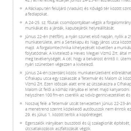
A Ráckapu téri felüljáró (Viadukt) és Kővágó tér között szint
a fedlapokat.
A 24-25. sz. főutak csomópontjában végzik a forgalomirán
munkákat és a járdák, kapubejárók helyreállítását.
Június 22-én (hétfőn), a nyári szünet első napján, nyílik a 2
munkaterülete, ami a Sertekapu és Nagy János utca közötti
majd. A forgalomtechnika kihelyezését követően a munkál
folytatódnak. A kivitelező a Heves Megyei Vízmű Zrt. által 
meg tevékenységét. A cél, hogy a belvárost érintő II. ütem
nyári szünetben végezzen a kivitelező.
Június 24-én (szerdán) közös munkaterületként előreláthat
Cifrakapu utca egy szakaszát a Tetemvár és Malom út közö
Vízmű Zrt. Ezen időszak alatt erre az útszakaszra a Cifraka
Malom út felől a kórház irányába el lehet majd kanyarodni
helyszínen 100 fm-en cserélik az ivóvíz-gerincvezetéket é
Noszvaj felé: a Tetemvár utcát tervezetten június 22-23-án 
a menetrend szerint közlekedő autóbuszok nem érintik ezt
29. és július 1. között terítik a kopóréteget.
Egerszalók irányában: buszöböl és új szalagkorlát építését,
útcsatlakozások aszfaltozását végzik.