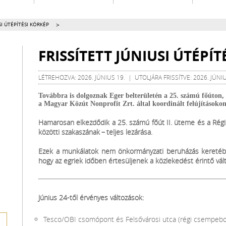
>
USI ÚTÉPÍTÉSI KÖRKÉP
FRISSÍTETT JÚNIUSI ÚTÉPÍ
LÉTREHOZVA: 2026. JÚNIUS 19. | UTOLJÁRA FRISSÍTVE: 2026. JÚNIU
Továbbra is dolgoznak Eger belterületén a 25. számú főúton, 
a Magyar Közút Nonprofit Zrt. által koordinált felújításokon
Hamarosan elkezdődik a 25. számú főút II. üteme és a Régi
közötti szakaszának – teljes lezárása.
Ezek a munkálatok nem önkormányzati beruházás keretében
hogy az egriek időben értesüljenek a közlekedést érintő vál
Június 24-től érvényes változások:
Tesco/OBI csomópont és Felsővárosi utca (régi csempebol