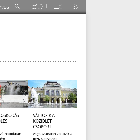
KOSKODÁS
VÁLTOZIK A
I. FOKÚ
ÚTÉP
ÖLÉS
KÖZJÓLÉTI
VÍZKORLÁTOZÁS
(AUG
.
CSOPORT...
EGER...
Az el
legna
ező napokban
Augusztusban változik a
Eger Megyei Jogú Város
ém...
Jogi, Szervezési...
Polgármestere, a...