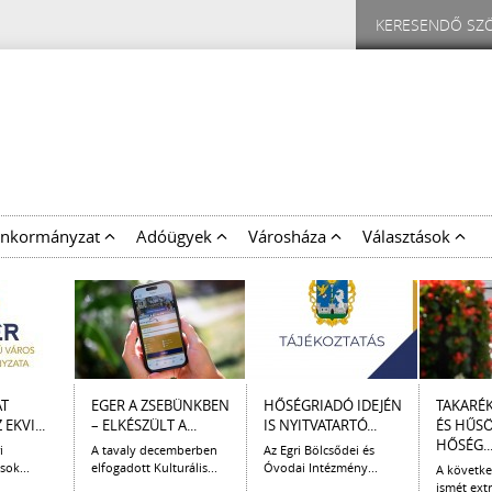
nkormányzat
Adóügyek
Városháza
Választások
AT
EGER A ZSEBÜNKBEN
HŐSÉGRIADÓ IDEJÉN
TAKARÉ
EKVI...
– ELKÉSZÜLT A...
IS NYITVATARTÓ...
ÉS HŰS
HŐSÉG..
i
A tavaly decemberben
Az Egri Bölcsődei és
sok...
elfogadott Kulturális...
Óvodai Intézmény...
A követk
ismét extr