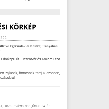
TÉSI KÖRKÉP
S 25.
illetve Egerszalók és Noszvaj irányában
.
 Cifrakapu út – Tetemvár és Malom utca
 zajlanak, fontosnak tartjuk azonban,
tozásokról.
t) között: várhatóan június 24-én