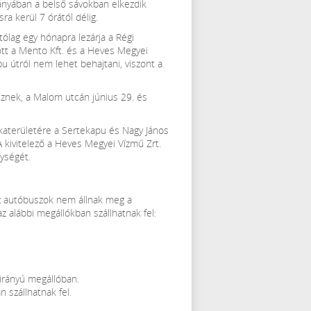
rányában a belső sávokban elkezdik
ra kerül 7 órától délig.
ólag egy hónapra lezárja a Régi
tt a Mento Kft. és a Heves Megyei
pu útról nem lehet behajtani, viszont a
eznek, a Malom utcán június 29. és
nkaterületére a Sertekapu és Nagy János
A kivitelező a Heves Megyei Vízmű Zrt.
nységét.
 az autóbuszok nem állnak meg a
 alábbi megállókban szállhatnak fel:
irányú megállóban.
 szállhatnak fel.