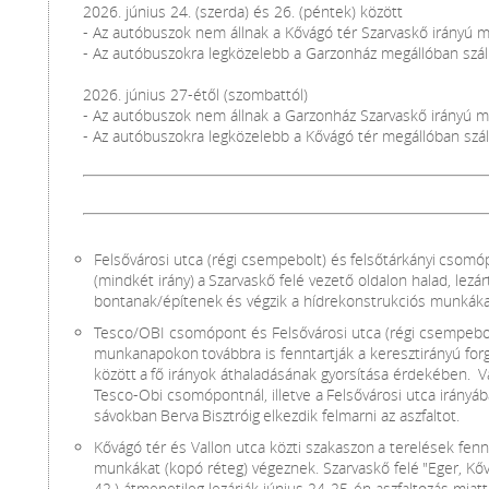
2026. június 24. (szerda) és 26. (péntek) között
- Az autóbuszok nem állnak a Kővágó tér Szarvaskő irányú me
- Az autóbuszokra legközelebb a Garzonház megállóban száll
2026. június 27-étől (szombattól)
- Az autóbuszok nem állnak a Garzonház Szarvaskő irányú me
- Az autóbuszokra legközelebb a Kővágó tér megállóban száll
Felsővárosi utca (régi csempebolt) és felsőtárkányi csomó
(mindkét irány) a Szarvaskő felé vezető oldalon halad, lezár
bontanak/építenek és végzik a hídrekonstrukciós munkáka
Tesco/OBI csomópont és Felsővárosi utca (régi csempebo
munkanapokon továbbra is fenntartják a keresztirányú forg
között a fő irányok áthaladásának gyorsítása érdekében. Vá
Tesco-Obi csomópontnál, illetve a Felsővárosi utca irányá
sávokban Berva Bisztróig elkezdik felmarni az aszfaltot.
Kővágó tér és Vallon utca közti szakaszon a terelések fennt
munkákat (kopó réteg) végeznek. Szarvaskő felé "Eger, Kőv
42.) átmenetileg lezárják június 24-25-én aszfaltozás miatt