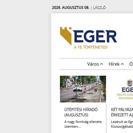
2026. AUGUSZTUS 08.
| LÁSZLÓ
Város
Hírek
Ö
ÚTÉPÍTÉSI HÍRADÓ
KÉT PÁLYÁZ
(AUGUSZTUS)
ÉRKEZETT AZ 
A nagy forróság ellenére
Lezárult az Egr
ütemterv...
Közszolgáltatá