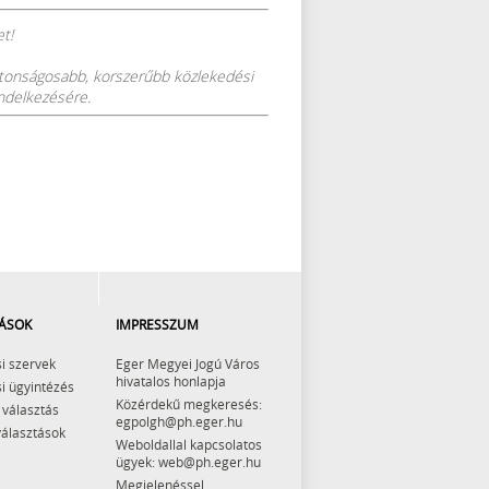
t!
ztonságosabb, korszerűbb közlekedési
endelkezésére.
ÁSOK
IMPRESSZUM
i szervek
Eger Megyei Jogú Város
hivatalos honlapja
i ügyintézés
Közérdekű megkeresés:
 választás
egpolgh@ph.eger.hu
választások
Weboldallal kapcsolatos
ügyek: web@ph.eger.hu
Megjelenéssel