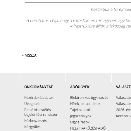
Köszönjük a türelmüke
A beruházás célja, hogy a városban és térségében egy bi
infrastruktúra álljon a lakosság r
< VISSZA
ÖNKORMÁNYZAT
ADÓÜGYEK
VÁLASZT
Közérdekű adatok
Elektronikus ügyintézés
Választás
Üvegzseb
Hírek, aktualitások
Választás
Belső visszaélés-
Tájékoztatók
2026. évi
bejelentési rendszer
Jogszabályok
Korábbi 
Közbeszerzés
Ügyleírások
Közgyűlés
HELYI IPARŰZÉSI ADÓ