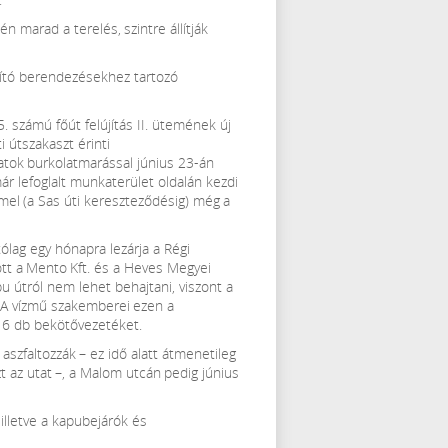
én marad a terelés, szintre állítják
yító berendezésekhez tartozó
5. számú főút felújítás II. ütemének új
 útszakaszt érinti
atok burkolatmarással június 23-án
már lefoglalt munkaterület oldalán kezdi
mel (a Sas úti kereszteződésig) még a
ólag egy hónapra lezárja a Régi
tt a Mento Kft. és a Heves Megyei
pu útról nem lehet behajtani, viszont a
. A vízmű szakemberei ezen a
s 6 db bekötővezetéket.
aszfaltozzák – ez idő alatt átmenetileg
 az utat –, a Malom utcán pedig június
 illetve a kapubejárók és