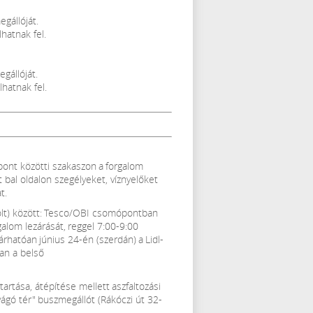
gállóját.
hatnak fel.
gállóját.
hatnak fel.
pont közötti szakaszon a forgalom
t bal oldalon szegélyeket, víznyelőket
t.
lt) között: Tesco/OBI csomópontban
alom lezárását, reggel 7:00-9:00
rhatóan június 24-én (szerdán) a Lidl-
ban a belső
artása, átépítése mellett aszfaltozási
ágó tér" buszmegállót (Rákóczi út 32-
.