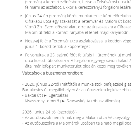
(szerdán) a kereszteződésben, illetve a Felsővárosi utca i
felmarni az aszfaltot. Ekkor a keresztirányú forgalom lezárás
Június 24-én (szerdán) közös munkaterületként előreláthat
Cifrakapu utca egy szakaszát a Tetemvár és Malom út közö
Vízmű Zrt. Ezen időszak alatt erre az útszakaszra a Cifraka
Malom út felől a kórház irányába el lehet majd kanyarodni.
Noszvaj felé: a Tetemvár utca aszfaltozással a kedden vég
július 1. között terítik a kopóréteget.
Felvonultak a 25. számú főút felújítás II. ütemének új mu
utca közötti útszakaszra. A forgalom egy-egy sávon halad. 
által már lefoglalt munkaterület oldalán kezdi meg tevéke
Változások a buszmenetrendben:
- 2026. június 22-től (hétfőtől) a munkálatok befejezéséig
Bartakovics út megállóhelyen.Az autóbuszokra legközelebb az
- Baktai út (► Egerbakta)
- Kisasszony temető (► Szarvaskő; Autóbusz-állomás)
2026. június 24-től (szerdától)
- Az autóbuszok nem állnak meg a Malom utca Vécseyvölgy 
- Az autóbuszokra a Malomárok utcában található megállóban