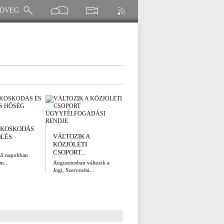
I. FOKÚ
ÚTÉ
KOSKODÁS
VÍZKORLÁTOZÁS
(AUG
VÁLTOZIK A
ÖLÉS
EGER...
Az el
KÖZJÓLÉTI
legna
Eger Megyei Jogú Város
CSOPORT...
ző napokban
Polgármestere, a...
m...
Augusztusban változik a
Jogi, Szervezési...