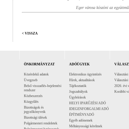
Eger városa köszöni az együttmű
< VISSZA
ÖNKORMÁNYZAT
ADÓÜGYEK
VÁLASZ
Közérdekű adatok
Elektronikus ügyintézés
Választási
Üvegzseb
Hírek, aktualitások
Választási
Belső visszaélés-bejelentési
Tájékoztatók
2026. évi 
rendszer
Jogszabályok
Korábbi vá
Közbeszerzés
Ügyleírások
Közgyűlés
HELYI IPARŰZÉSI ADÓ
Bizottságok és
IDEGENFORGALMI ADÓ
jegyzőkönyveik
ÉPÍTMÉNYADÓ
Bizottsági ülések
Egyéb adónemek
Polgármesteri rendeletek
Méltányossági kérelmek