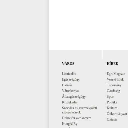
VÁROS
HÍREK
Látnivalók
Egri Magazin
Egészségügy
Vezető hírek
Oktatás
Tudomány
Városkártya
Gazdaság
Állategészségügy
Sport
Közlekedés
Politika
Szociális és gyermekjóléti
Kultúra
szolgáltatások
Önkormányzat
Dobó téri webkamera
Oktatás
HungAIRy