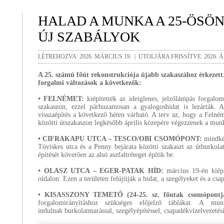
HALAD A MUNKA A 25-ÖSÖN
ÚJ SZABÁLYOK
LÉTREHOZVA: 2026. MÁRCIUS 19. | UTOLJÁRA FRISSÍTVE: 2026. ÁP
A 25. számú főút rekonstrukciója újabb szakaszához érkezett
forgalmi változások a következők:
• FELNÉMET:
kiépítették az ideiglenes, jelzőlámpás forgalom
szakaszon, ezzel párhuzamosan a gyalogoshidat is lezárták. A
visszaépítés a következő héten várható. A terv az, hogy a Felné
közötti útszakaszon legkésőbb április közepére végezzenek a mun
• CIFRAKAPU UTCA – TESCO/OBI CSOMÓPONT:
mindkét
Töviskes utca és a Penny bejárata közötti szakaszt az útburkola
építését követően az alsó aszfaltréteget építik be.
• OLASZ UTCA – EGER-PATAK HÍD:
március 19-én kiépít
oldalon. Ezen a területen felújítják a hidat, a szegélyeket és a cs
• KISASSZONY TEMETŐ (24-25. sz. főutak csomópontja
forgalomirányításhoz szükséges előjelző táblákat. A mun
indulnak burkolatmarással, szegélyépítéssel, csapadékvízelvezeté