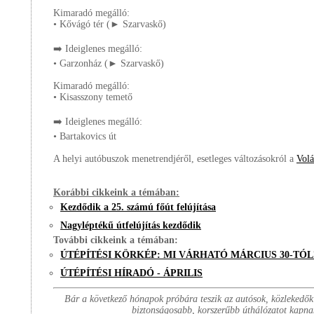
Kimaradó megálló:
• Kővágó tér (► Szarvaskő)
➡️ Ideiglenes megálló:
• Garzonház (► Szarvaskő)
Kimaradó megálló:
• Kisasszony temető
➡️ Ideiglenes megálló:
• Bartakovics út
A helyi autóbuszok menetrendjéről, esetleges változásokról a
Vol
Korábbi cikkeink a témában:
Kezdődik a 25. számú főút felújítása
Nagyléptékű útfelújítás kezdődik
További cikkeink a témában:
ÚTÉPÍTÉSI KÖRKÉP: MI VÁRHATÓ MÁRCIUS 30-TÓL
ÚTÉPÍTÉSI HÍRADÓ - ÁPRILIS
Bár a következő hónapok próbára teszik az autósok, közlekedők
biztonságosabb, korszerűbb úthálózatot kapnak