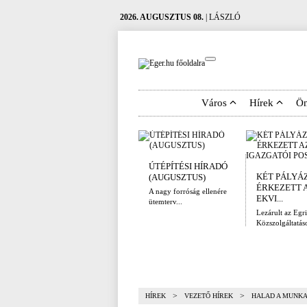
2026. AUGUSZTUS 08.
| LÁSZLÓ
Város
Hírek
Ö
ÚTÉPÍTÉSI HÍRADÓ
KÉT PÁLYÁ
(AUGUSZTUS)
ÉRKEZETT 
A nagy forróság ellenére
EKVI...
ütemterv...
Lezárult az Egri
Közszolgáltatáso
>
>
HÍREK
VEZETŐ HÍREK
HALAD A MUNKA 