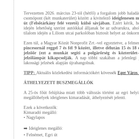
Tervezetten 2026. március 23-tól (hétfő) a forgalom jobb haladá
csomópont (két munkaterület) között a kivitelező
ideiglenesen m
út (Felsőtárkány felé vezető) külső sávjában.
Ezért kérik, h
idején lehetőség szerint autóikkal álljanak be az udvarukra, a
tilalom idején a Liliom utcai parkolóban biztosít helyet az önkor
Ezen túl, a Magyar Közút Nonprofit Zrt.-vel egyeztetve, a felme
pincesornál reggel 7 és fél 9 között, illetve délután 15 és 1
jelzőőr (ezt a munkát segíti a polgárőrség és közterület-f
jelzőlámpát kikapcsolják.
A nap többi szakában a jelenlegi 
lakossági jelzések alapján újrahangolnak.
TIPP:
Aktuális közlekedési információkért kövessék
Eger Város 
ÁTHELYEZETT BUSZMEGÁLLÓK
A 25-ös főút felújítása miatt több változás történt az egri hel
megállóhelyek ideiglenes kimaradását, áthelyezését jelenti.
Ezek a következők:
Kimaradó megálló:
• Nagylapos
➡️ Ideiglenes megálló:
• Felnémet, Egri út