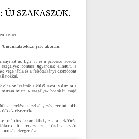
: ÚJ SZAKASZOK,
RILIS 09.
. A munkálatokkal járó aktuális
irányítást az Egri út és a pincesor közötti
 szegélyek bontása ugyancsak elindult, a
met vége tábla és a felsőtárkányi csomópont
kálatokkal.
 oldalon lezárták a külső sávot, valamint a
t marása miatt. A szegélyek bontását, majd
ik a terelést a szelvényezés szerinti jobb
apadékvíz elvezetőket.
):
március 20-án kihelyezik a jelzőőrös
kálatok itt tervezetten március 23-án
si munkák elvégzésével.