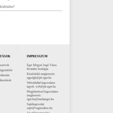
ködésüket!
TÁSOK
IMPRESSZUM
 szervek
Eger Megyei Jogú Város
hivatalos honlapja
 ügyintézés
Közérdekű megkeresés:
választás
egpolgh@ph.eger.hu
lasztások
Weboldallal kapcsolatos
ügyek: web@ph.eger.hu
Megjelenéssel kapcsolatos
megkeresés:
eger.hu@mediaeger.hu
Sajtókapcsolat:
sajto@vagnerakos.hu