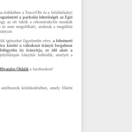
sa érdekében a Tesco/Obi és a felsőtárkányi
egszünteti a parkolás lehetőségét az Egri
ogy az ott lakók a rekonstrukciós munkák
hol ez nem megoldható, azoknak a megállási
mányzat.
rült igényeket figyelembe véve,
a felnémeti
8 óra között a váltakozó irányú forgalmat
elügyelet is) irányítja, ez idő alatt a
jelzőlámpás irányítás működik, amelyet a
Hivatalos Oldalát
a facebookon!
yi autóbuszok közlekedésében, amely főként