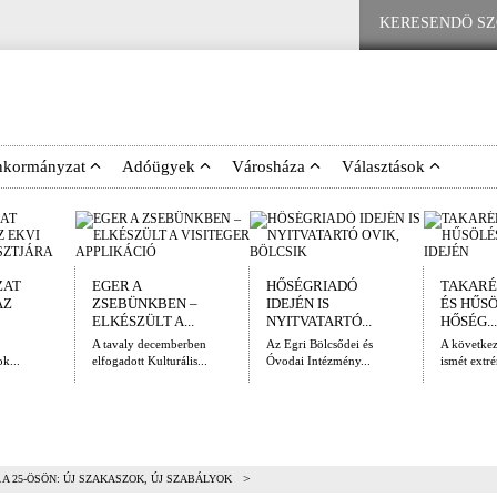
nkormányzat
Adóügyek
Városháza
Választások
ZAT
EGER A
HŐSÉGRIADÓ
TAKARÉ
AZ
ZSEBÜNKBEN –
IDEJÉN IS
ÉS HŰS
ELKÉSZÜLT A...
NYITVATARTÓ...
HŐSÉG...
A tavaly decemberben
Az Egri Bölcsődei és
A követke
k...
elfogadott Kulturális...
Óvodai Intézmény...
ismét extré
>
A 25-ÖSÖN: ÚJ SZAKASZOK, ÚJ SZABÁLYOK