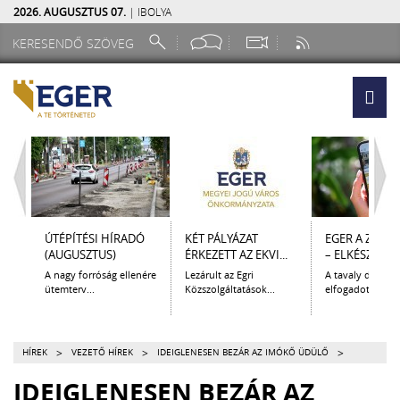
2026. AUGUSZTUS 07.
| IBOLYA
ÚTÉPÍTÉSI HÍRADÓ
KÉT PÁLYÁZAT
EGER A ZSEB
(AUGUSZTUS)
ÉRKEZETT AZ EKVI...
– ELKÉSZÜLT A.
A nagy forróság ellenére
Lezárult az Egri
A tavaly decem
ütemterv...
Közszolgáltatások...
elfogadott Kultur
>
>
>
HÍREK
VEZETŐ HÍREK
IDEIGLENESEN BEZÁR AZ IMÓKŐ ÜDÜLŐ
IDEIGLENESEN BEZÁR AZ