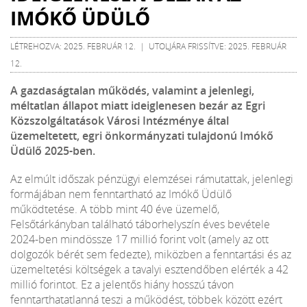
IMÓKŐ ÜDÜLŐ
LÉTREHOZVA: 2025. FEBRUÁR 12. | UTOLJÁRA FRISSÍTVE: 2025. FEBRUÁR
12.
A gazdaságtalan működés, valamint a jelenlegi,
méltatlan állapot miatt ideiglenesen bezár az Egri
Közszolgáltatások Városi Intézménye által
üzemeltetett, egri önkormányzati tulajdonú Imókő
Üdülő 2025-ben.
Az elmúlt időszak pénzügyi elemzései rámutattak, jelenlegi
formájában nem fenntartható az Imókő Üdülő
működtetése. A több mint 40 éve üzemelő,
Felsőtárkányban található táborhelyszín éves bevétele
2024-ben mindössze 17 millió forint volt (amely az ott
dolgozók bérét sem fedezte), miközben a fenntartási és az
üzemeltetési költségek a tavalyi esztendőben elérték a 42
millió forintot. Ez a jelentős hiány hosszú távon
fenntarthatatlanná teszi a működést, többek között ezért