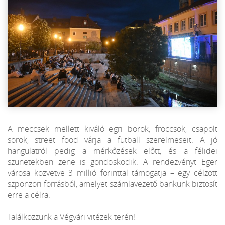
A meccsek mellett kiváló egri borok, fröccsök, csapolt
sörök, street food várja a futball szerelmeseit. A jó
hangulatról pedig a mérkőzések előtt, és a félidei
szünetekben zene is gondoskodik. A rendezvényt Eger
városa közvetve 3 millió forinttal támogatja – egy célzott
szponzori forrásból, amelyet számlavezető bankunk biztosít
erre a célra.
Találkozzunk a Végvári vitézek terén!