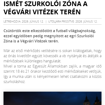
ISMÉT SZURKOLÓI ZÓNA A
VÉGVÁRI VITÉZEK TERÉN
LÉTREHOZVA: 2026. JÚNIUS 12. | UTOLJÁRA FRISSÍTVE: 2026. JÚNIUS 12.
Csütörtök este elkezdődött a futball világbajnokság,
ezzel egyidőben pedig megnyitott az egri Szurkolói
Zóna is a Végvári Vitézek terén.
Már az első mérkőzés vetítésére is sokan kilátogattak, hogy
az óriás kivetítőn együtt kövessék a vb nyitányát és átéljék a
mérkőzések különleges hangulatát.
Mivel a torna az Egyesült Államokban zajlik, a magyar idő
szerint 18 és 21 órakor kezdődő esti mérkőzéseket vetítjük,
így a munka után is kényelmesen lehet csatlakozni a közös
szurkoláshoz.