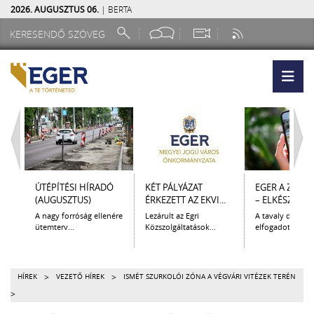
2026. AUGUSZTUS 06.
| BERTA
ÚTÉPÍTÉSI HÍRADÓ
KÉT PÁLYÁZAT
EGER A ZSEB
(AUGUSZTUS)
ÉRKEZETT AZ EKVI...
– ELKÉSZÜLT A.
A nagy forróság ellenére
Lezárult az Egri
A tavaly decem
ütemterv...
Közszolgáltatások...
elfogadott Kultur
>
>
HÍREK
VEZETŐ HÍREK
ISMÉT SZURKOLÓI ZÓNA A VÉGVÁRI VITÉZEK TERÉN
>