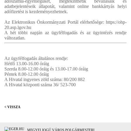
adószámla-egyenlegüket, megtekinthetik bevallásaik és
adatbejelentéseik állapotát, valamint online bankkártyás helyi
adófizetést is kezdeményezhetnek.
Az Elektronikus Önkormányzati Portál elérhetősége: https://ohp-
20.asp.lgov.hu
A hét többi napján az ügyfélfogadás és az ügyintézés rendje
változatlan.
Az ügyfélfogadás általános rendje:
Hétfő 13.00-16.00 óráig
Szerda 8.00-12.00 óráig és 13.00-17.00 óráig
Péntek 8.00-12.00 óráig
A Hivatal ingyenes zöld száma: 80/200 882
A Hivatal központi száma 36/ 523-700
< VISSZA
MEGYEI JOGÚ VÁROS POLGÁRMESTERI