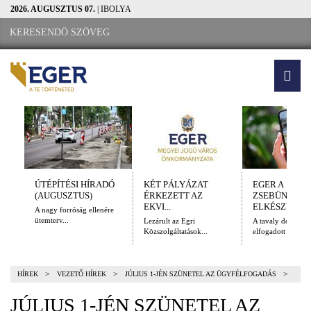
2026. AUGUSZTUS 07.
| IBOLYA
ÚTÉPÍTÉSI HÍRADÓ
KÉT PÁLYÁZAT
EGER A
(AUGUSZTUS)
ÉRKEZETT AZ
ZSEBÜNKBEN
EKVI...
ELKÉSZÜLT A.
A nagy forróság ellenére
ütemterv...
Lezárult az Egri
A tavaly decembe
Közszolgáltatások...
elfogadott Kulturál
>
>
>
HÍREK
VEZETŐ HÍREK
JÚLIUS 1-JÉN SZÜNETEL AZ ÜGYFÉLFOGADÁS
JÚLIUS 1-JÉN SZÜNETEL AZ