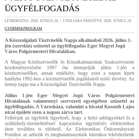
ÜGYFÉLFOGADÁS
LÉTREHOZVA: 2026. JÚNIUS 24. | UTOLJÁRA FRISSÍTVE: 2026. JÚNIUS 24.
GYERMEKPROGRAM
A Közszolgálati Tisztviselők Napja alkalmából 2026. július 1-
jén (szerdán) szünetel az ügyfélfogadás Eger Megyei Jogú
Város Polgármesteri Hivatalában.
A Magyar Köztisztviselők és Közalkalmazottak Szakszervezete
kezdeményezésére 1997 óta ünnepeljük július 1-jén a
köztisztviselőket, annak emlékére, hogy ezen a napon lépett
hatályba 1992-ben a köztisztviselők jogállásáról szóló törvény. Az
ünnep napja ma a Közszolgálati Tisztviselők Napja.
Július 1-jén Eger Megyei Jogú Város Polgármesteri
Hivatalának valamennyi szervezeti egységében szünetel az
ügyfélfogadás. A Városháza, valamint a hivatal Kossuth Lajos
utcai épülete ezen a napon zárva tart.
Felhívjuk az ügyfelek figyelmét, hogy a helyi adóügyekkel és a
szálláshely-üzemeltetéssel kapcsolatos ügyintézés elektronikus
úton továbbra is elérhető. Az Elektronikus Önkormányzati
Portálon az adózók és meghatalmazottaik bármikor lekérdezhetik