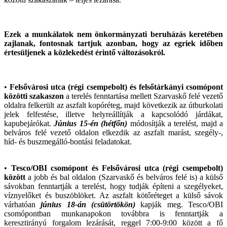
Ezek a munkálatok nem önkormányzati beruházás keretében
zajlanak, fontosnak tartjuk azonban, hogy az egriek időben
értesüljenek a közlekedést érintő változásokról.
•
Felsővárosi utca (régi csempebolt) és felsőtárkányi csomópont
közötti szakaszon
a terelés fenntartása mellett Szarvaskő felé vezető
oldalra felkerült az aszfalt kopóréteg, majd következik az útburkolati
jelek felfestése, illetve helyreállítják a kapcsolódó járdákat,
kapubejárókat.
Június 15-én (hétfőn)
módosítják a terelést, majd a
belváros felé vezető oldalon elkezdik az aszfalt marást, szegély-,
híd- és buszmegálló-bontási feladatokat.
•
Tesco/OBI csomópont és Felsővárosi utca (régi csempebolt)
között
a jobb és bal oldalon (Szarvaskő és belváros felé is) a külső
sávokban fenntartják a terelést, hogy tudják építeni a szegélyeket,
víznyelőket és buszöblöket. Az aszfalt kötőréteget a külső sávok
várhatóan
június 18-án (csütörtökön)
kapják meg. Tesco/OBI
csomópontban munkanapokon továbbra is fenntartják a
keresztirányú forgalom lezárását, reggel 7:00-9:00 között a fő