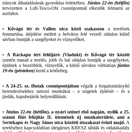
irányok áthaladásának gyorsítása érdekében.
Június 22-én (hétfőn)
tervezetten a Lidl-Tesco-Obi csomópontnál elkezdik felmarni az
aszfaltot.
•
Kővágó tér és Vallon utca közti szakaszon
a terelések
fenntartása, átépítése mellett a belváros felé vezető oldalon külső
sávban bontják a szegélyeket és víznyelőket.
•
A Ráckapu téri felüljáró (Viadukt) és Kővágó tér között
szintén marad a terelés, jobb és bal oldalon bontják a szegélyeket,
épülnek a buszöblök, víznyelők, a külső sávokra várhatóan
június
19-én (pénteken)
kerül a kötőréteg.
•
A 24-25. sz. főutak csomópontjában
végzik a forgalomirányító
berendezésekhez tartozó munkákat – a szigetek építését – és a
járdák, kapubejárók helyreállítását.
•
Június 22-én (hétfőn), a nyári szünet első napján, nyílik a 25.
számú főút felújítás II. ütemének új munkaterülete, ami a
Sertekapu és Nagy János utca közötti útszakaszt érinti majd.
A
tereléséhez kapcsolódóan ideiglenes KRESZ táblák és oldalakadály