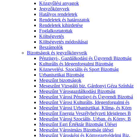
Közgyűlési anyagok
Jegyzőkönyvek
Hatályos rendeletek
Rendeletek és határozatok
Rendeletek kihirdetése
Foglalkoztatottak
Költségvetés
Költségvetés módosításai
Beszámolók
Bizottságok és jegyzőkönyveik
Pénzügyi-, Gazdálkodási és Ügyrendi Bizottság
Kulturális és Idegenforgalmi Bizottság
Köznevelési, Szociális és Sport Bizottság
Urbanisztikai Bizottság
Megszűnt bizottságok
Mesgszűnt Vizsgáló biz. Gárdonyi Géza Színház
Megszűnt Városgazdálkodási Bizottság
Megszűnt Városi Pénzügyi és Ügyrendi Bizottsá
Megszűnt Városi Kulturális, Idegenforgalmi és
Megszűnt Városi Urbanisztikai, Klíma- és Körn
Megszűnt Energia Veszélyhelyzeti Ideiglenes B
Megszűnt Városi Szociális, Urban. és Körny. B
Megszűnt Egri Értéktár Bizottság Ülései
Megszűnt Városimázs Bizottság ülései
Megszűnt Városképi és Környezetvédelmi Biz.