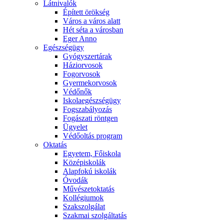
Látnivalók
Épített örökség
Város a város alatt
Hét séta a városban
Eger Anno
Egészségügy
Gyógyszertárak
Háziorvosok
Fogorvosok
Gyermekorvosok
Védőnők
Iskolaegészségügy
Fogszabályozás
Fogászati röntgen
Ügyelet
Védőoltás program
Oktatás
Egyetem, Főiskola
Középiskolák
Alapfokú iskolák
Óvodák
Művészetoktatás
Kollégiumok
Szakszolgálat
Szakmai szolgáltatás