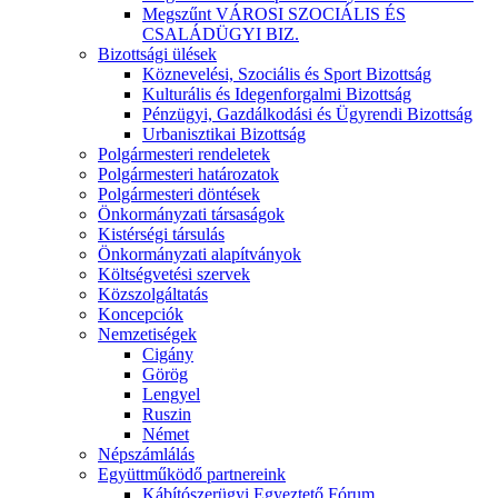
Megszűnt VÁROSI SZOCIÁLIS ÉS
CSALÁDÜGYI BIZ.
Bizottsági ülések
Köznevelési, Szociális és Sport Bizottság
Kulturális és Idegenforgalmi Bizottság
Pénzügyi, Gazdálkodási és Ügyrendi Bizottság
Urbanisztikai Bizottság
Polgármesteri rendeletek
Polgármesteri határozatok
Polgármesteri döntések
Önkormányzati társaságok
Kistérségi társulás
Önkormányzati alapítványok
Költségvetési szervek
Közszolgáltatás
Koncepciók
Nemzetiségek
Cigány
Görög
Lengyel
Ruszin
Német
Népszámlálás
Együttműködő partnereink
Kábítószerügyi Egyeztető Fórum