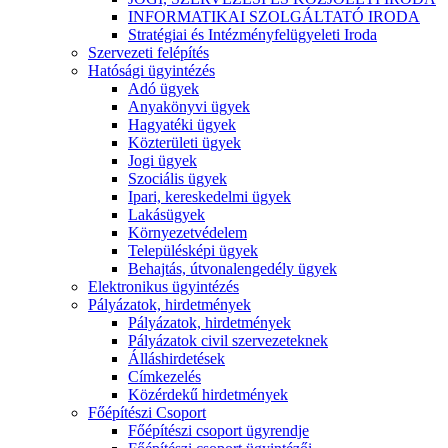
INFORMATIKAI SZOLGÁLTATÓ IRODA
Stratégiai és Intézményfelügyeleti Iroda
Szervezeti felépítés
Hatósági ügyintézés
Adó ügyek
Anyakönyvi ügyek
Hagyatéki ügyek
Közterületi ügyek
Jogi ügyek
Szociális ügyek
Ipari, kereskedelmi ügyek
Lakásügyek
Környezetvédelem
Településképi ügyek
Behajtás, útvonalengedély ügyek
Elektronikus ügyintézés
Pályázatok, hirdetmények
Pályázatok, hirdetmények
Pályázatok civil szervezeteknek
Álláshirdetések
Címkezelés
Közérdekű hirdetmények
Főépítészi Csoport
Főépítészi csoport ügyrendje