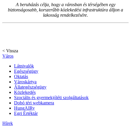
A beruházás célja, hogy a városban és térségében egy
biztonságosabb, korszerűbb közlekedési infrastruktúra álljon a
lakosság rendelkezésére.
< Vissza
Város
Látnivalók
Egészségügy
Oktatás
Városkártya
Állategészségügy
Közlekedés
Szociális és gyermekjóléti szolgáltatások
Dobó téri webkamera
HungAIRy
Egri Értéktár
Hírek