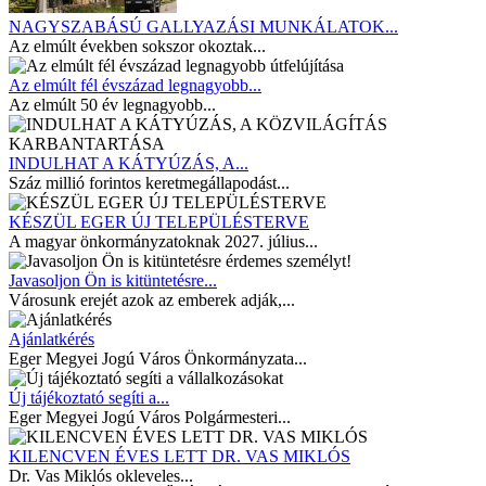
NAGYSZABÁSÚ GALLYAZÁSI MUNKÁLATOK...
Az elmúlt években sokszor okoztak...
Az elmúlt fél évszázad legnagyobb...
Az elmúlt 50 év legnagyobb...
INDULHAT A KÁTYÚZÁS, A...
Száz millió forintos keretmegállapodást...
KÉSZÜL EGER ÚJ TELEPÜLÉSTERVE
A magyar önkormányzatoknak 2027. július...
Javasoljon Ön is kitüntetésre...
Városunk erejét azok az emberek adják,...
Ajánlatkérés
Eger Megyei Jogú Város Önkormányzata...
Új tájékoztató segíti a...
Eger Megyei Jogú Város Polgármesteri...
KILENCVEN ÉVES LETT DR. VAS MIKLÓS
Dr. Vas Miklós okleveles...