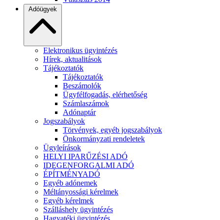
Adóügyek
Elektronikus ügyintézés
Hírek, aktualitások
Tájékoztatók
Tájékoztatók
Beszámolók
Ügyfélfogadás, elérhetőség
Számlaszámok
Adónaptár
Jogszabályok
Törvények, egyéb jogszabályok
Önkormányzati rendeletek
Ügyleírások
HELYI IPARŰZÉSI ADÓ
IDEGENFORGALMI ADÓ
ÉPÍTMÉNYADÓ
Egyéb adónemek
Méltányossági kérelmek
Egyéb kérelmek
Szálláshely ügyintézés
Hagyatéki ügyintézés