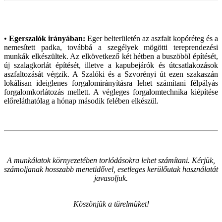
•
Egerszalók irányában:
Eger belterületén az aszfalt kopóréteg és a
nemesített padka, továbbá a szegélyek mögötti tereprendezési
munkák elkészültek. Az elkövetkező két hétben a buszöböl építését,
új szalagkorlát építését, illetve a kapubejárók és útcsatlakozások
aszfaltozását végzik. A Szalóki és a Szvorényi út ezen szakaszán
lokálisan ideiglenes forgalomirányításra lehet számítani félpályás
forgalomkorlátozás mellett. A végleges forgalomtechnika kiépítése
előreláthatólag a hónap második felében elkészül.
A munkálatok környezetében torlódásokra lehet számítani. Kérjük,
számoljanak hosszabb menetidővel, esetleges kerülőutak használatát
javasoljuk.
Köszönjük a türelmüket!