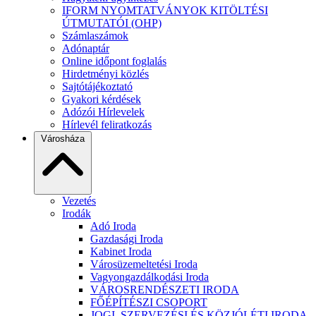
IFORM NYOMTATVÁNYOK KITÖLTÉSI
ÚTMUTATÓI (OHP)
Számlaszámok
Adónaptár
Online időpont foglalás
Hirdetményi közlés
Sajtótájékoztató
Gyakori kérdések
Adózói Hírlevelek
Hírlevél feliratkozás
Városháza
Vezetés
Irodák
Adó Iroda
Gazdasági Iroda
Kabinet Iroda
Városüzemeltetési Iroda
Vagyongazdálkodási Iroda
VÁROSRENDÉSZETI IRODA
FŐÉPÍTÉSZI CSOPORT
JOGI, SZERVEZÉSI ÉS KÖZJÓLÉTI IRODA