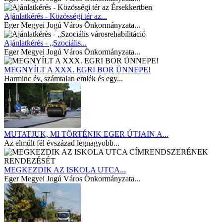
Ajánlatkérés - Közösségi tér az...
Eger Megyei Jogú Város Önkormányzata...
Ajánlatkérés - „Szociális...
Eger Megyei Jogú Város Önkormányzata...
MEGNYÍLT A XXX. EGRI BOR ÜNNEPE!
Harminc év, számtalan emlék és egy...
MUTATJUK, MI TÖRTÉNIK EGER ÚTJAIN A...
Az elmúlt fél évszázad legnagyobb...
MEGKEZDIK AZ ISKOLA UTCA...
Eger Megyei Jogú Város Önkormányzata...