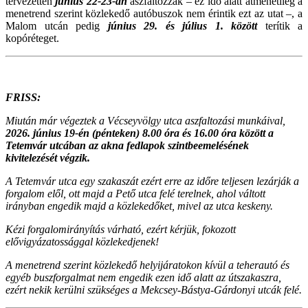
tervezetten
június 22-23-án
aszfaltozzák – ez idő alatt átmenetileg a
menetrend szerint közlekedő autóbuszok nem érintik ezt az utat –, a
Malom utcán pedig
június 29. és július 1. között
terítik a
kopóréteget.
FRISS:
Miután már végeztek a Vécseyvölgy utca aszfaltozási munkáival,
2026. június 19-én (pénteken) 8.00 óra és 16.00 óra között a
Tetemvár utcában az akna fedlapok szintbeemelésének
kivitelezését végzik.
A Tetemvár utca egy szakaszát ezért erre az időre teljesen lezárják a
forgalom elől, ott majd a Pető utca felé terelnek, ahol váltott
irányban engedik majd a közlekedőket, mivel az utca keskeny.
Kézi forgalomirányítás várható, ezért kérjük, fokozott
elővigyázatossággal közlekedjenek!
A menetrend szerint közlekedő helyijáratokon kívül a teherautó és
egyéb buszforgalmat nem engedik ezen idő alatt az útszakaszra,
ezért nekik kerülni szükséges a Mekcsey-Bástya-Gárdonyi utcák felé.