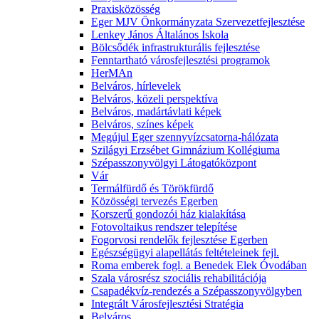
Praxisközösség
Eger MJV Önkormányzata Szervezetfejlesztése
Lenkey János Általános Iskola
Bölcsődék infrastrukturális fejlesztése
Fenntartható városfejlesztési programok
HerMAn
Belváros, hírlevelek
Belváros, közeli perspektíva
Belváros, madártávlati képek
Belváros, színes képek
Megújul Eger szennyvízcsatorna-hálózata
Szilágyi Erzsébet Gimnázium Kollégiuma
Szépasszonyvölgyi Látogatóközpont
Vár
Termálfürdő és Törökfürdő
Közösségi tervezés Egerben
Korszerű gondozói ház kialakítása
Fotovoltaikus rendszer telepítése
Fogorvosi rendelők fejlesztése Egerben
Egészségügyi alapellátás feltételeinek fejl.
Roma emberek fogl. a Benedek Elek Óvodában
Szala városrész szociális rehabilitációja
Csapadékvíz-rendezés a Szépasszonyvölgyben
Integrált Városfejlesztési Stratégia
Belváros