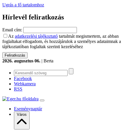
Ugrás a fő tartalomhoz
Hírlevél feliratkozás
Email cím:
Az
adatkezelési tájékoztató
tartalmát megismertem, az abban
foglaltakat elfogadom, és hozzájárulok a személyes adataimnak a
tájékoztatóban foglaltak szerinti kezeléséhez
2026. augusztus 06.
| Berta
Facebook
Webkamera
RSS
Eseménynaptár
Város