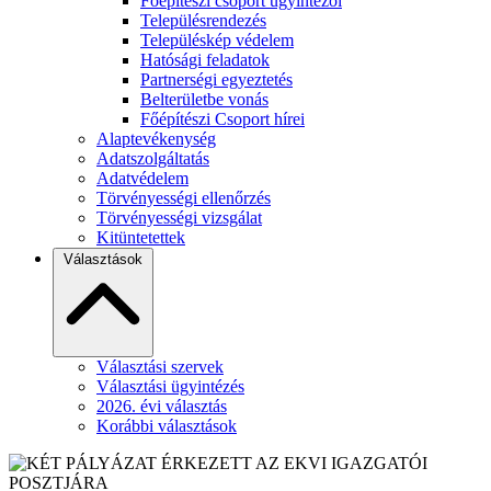
Főépítészi csoport ügyintézői
Településrendezés
Településkép védelem
Hatósági feladatok
Partnerségi egyeztetés
Belterületbe vonás
Főépítészi Csoport hírei
Alaptevékenység
Adatszolgáltatás
Adatvédelem
Törvényességi ellenőrzés
Törvényességi vizsgálat
Kitüntetettek
Választások
Választási szervek
Választási ügyintézés
2026. évi választás
Korábbi választások