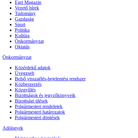
Egri Magazin
Vezető hírek
Tudomány
Gazdaság
Sport
Politika
Kultúra
Önkormányzat
Oktatás
Önkormányzat
Közérdekű adatok
Üvegzseb
Belső visszaélés-bejelentési rendszer
Közbeszerzés
Közgyűlés
Bizottságok és jegyzőkönyveik
Bizottsági ülések
Polgármesteri rendeletek
Polgármesteri határozatok
Polgármesteri döntések
Adóügyek