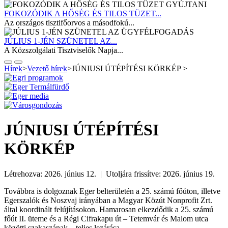
FOKOZÓDIK A HŐSÉG ÉS TILOS TÜZET...
Az országos tisztifőorvos a másodfokú...
JÚLIUS 1-JÉN SZÜNETEL AZ...
A Közszolgálati Tisztviselők Napja...
Hírek
>
Vezető hírek
>
JÚNIUSI ÚTÉPÍTÉSI KÖRKÉP
>
JÚNIUSI ÚTÉPÍTÉSI
KÖRKÉP
Létrehozva: 2026. június 12. | Utoljára frissítve: 2026. június 19.
Továbbra is dolgoznak Eger belterületén a 25. számú főúton, illetve
Egerszalók és Noszvaj irányában a Magyar Közút Nonprofit Zrt.
által koordinált felújításokon. Hamarosan elkezdődik a 25. számú
főút II. üteme és a Régi Cifrakapu út – Tetemvár és Malom utca
közötti szakaszának – teljes lezárása.