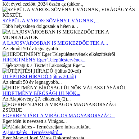
Két évvel ezelőtt, 2024 őszén az (akkor...
SZÉPÜL A VÁROS: SÖVÉNYT VÁGNAK,...
Több helyszínen dolgoztak a héten a...
A LAJOSVÁROSBAN IS MEGKEZDŐDTEK A...
Az elmúlt 50 év legnagyobb...
HIRDETMÉNY Eger Településtervének...
Tájékoztatjuk a Tisztelt Lakosságot Eger...
ÚTÉPÍTÉSI HÍRADÓ (július 20-tól)
Az elmúlt 50 év legnagyobb...
HIDETMÉNY BÍRÓSÁGI ÜLNÖK...
Az Alaptörvény 27. cikkének (2)...
EGERBEN JÁRT A VIRÁGOS MAGYARORSZÁG...
Eger idén is nevezett a Virágos...
Ajánlatkérés - Természetjáró...
Eger Megyei Jogú Város Önkormányzata...