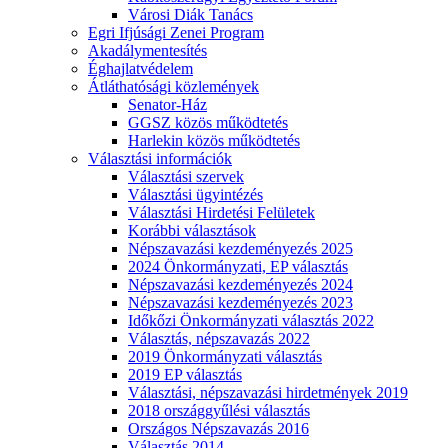
Városi Diák Tanács
Egri Ifjúsági Zenei Program
Akadálymentesítés
Éghajlatvédelem
Átláthatósági közlemények
Senator-Ház
GGSZ közös működtetés
Harlekin közös működtetés
Választási információk
Választási szervek
Választási ügyintézés
Választási Hirdetési Felületek
Korábbi választások
Népszavazási kezdeményezés 2025
2024 Önkormányzati, EP választás
Népszavazási kezdeményezés 2024
Népszavazási kezdeményezés 2023
Időkőzi Önkormányzati választás 2022
Választás, népszavazás 2022
2019 Önkormányzati választás
2019 EP választás
Választási, népszavazási hirdetmények 2019
2018 országgyűlési választás
Országos Népszavazás 2016
Választás 2014