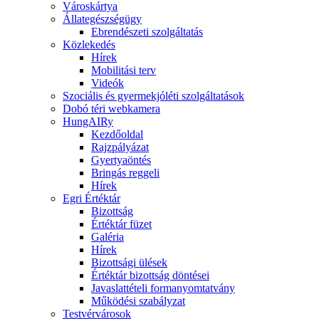
Városkártya
Állategészségügy
Ebrendészeti szolgáltatás
Közlekedés
Hírek
Mobilitási terv
Videók
Szociális és gyermekjóléti szolgáltatások
Dobó téri webkamera
HungAIRy
Kezdőoldal
Rajzpályázat
Gyertyaöntés
Bringás reggeli
Hírek
Egri Értéktár
Bizottság
Értéktár füzet
Galéria
Hírek
Bizottsági ülések
Értéktár bizottság döntései
Javaslattételi formanyomtatvány
Működési szabályzat
Testvérvárosok