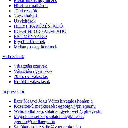
Elektronikus ügyintézés
Hírek, aktualitások
Tájékoztatók
Jogszabályok
Ügyleírások
HELYI IPARŰZÉSI ADÓ
IDEGENFORGALMI ADÓ
ÉPÍTMÉNYADÓ
Egyéb adónemek
Méltányossági kérelmek
Választások
Választási szervek
Választási ügyintézés
2026. évi választás
Korábbi választások
Impresszum
Eger Megyei Jogú Város hivatalos honlapja
Közérdekű megkeresés: egpolgh@ph.eger.hu
Weboldallal kapcsolatos ügyek: web@ph.eger.hu
Megjelenéssel kapcsolatos megkeresés:
eger.hu@mediaeger.hu
Sajtókapcsolat: sajto@vagnerakos.hu