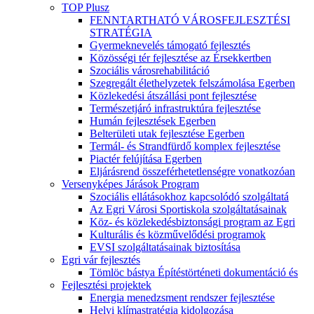
TOP Plusz
FENNTARTHATÓ VÁROSFEJLESZTÉSI
STRATÉGIA
Gyermeknevelés támogató fejlesztés
Közösségi tér fejlesztése az Érsekkertben
Szociális városrehabilitáció
Szegregált élethelyzetek felszámolása Egerben
Közlekedési átszállási pont fejlesztése
Természetjáró infrastruktúra fejlesztése
Humán fejlesztések Egerben
Belterületi utak fejlesztése Egerben
Termál- és Strandfürdő komplex fejlesztése
Piactér felújítása Egerben
Eljárásrend összeférhetetlenségre vonatkozóan
Versenyképes Járások Program
Szociális ellátásokhoz kapcsolódó szolgáltatá
Az Egri Városi Sportiskola szolgáltatásainak
Köz- és közlekedésbiztonsági program az Egri
Kulturális és közművelődési programok
EVSI szolgáltatásainak biztosítása
Egri vár fejlesztés
Tömlöc bástya Építéstörténeti dokumentáció és
Fejlesztési projektek
Energia menedzsment rendszer fejlesztése
Helyi klímastratégia kidolgozása