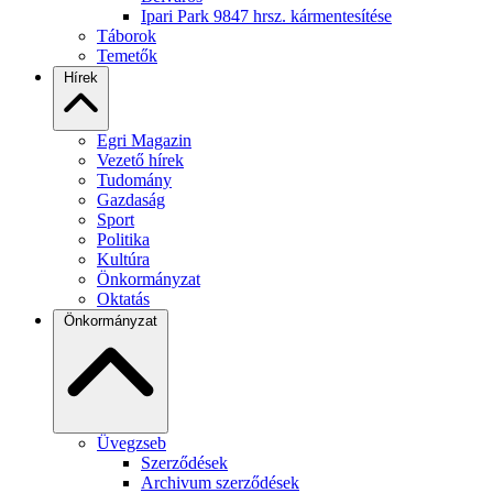
Ipari Park 9847 hrsz. kármentesítése
Táborok
Temetők
Hírek
Egri Magazin
Vezető hírek
Tudomány
Gazdaság
Sport
Politika
Kultúra
Önkormányzat
Oktatás
Önkormányzat
Üvegzseb
Szerződések
Archivum szerződések