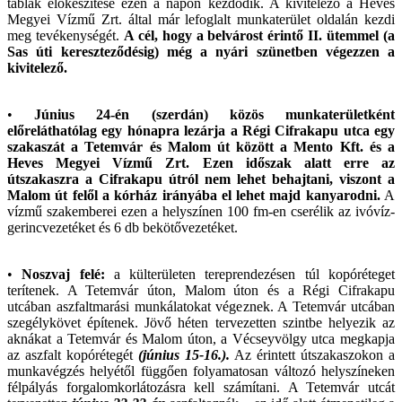
táblák előkészítése ezen a napon kezdődik. A kivitelező a Heves
Megyei Vízmű Zrt. által már lefoglalt munkaterület oldalán kezdi
meg tevékenységét.
A cél, hogy a belvárost érintő II. ütemmel (a
Sas úti kereszteződésig) még a nyári szünetben végezzen a
kivitelező.
•
Június 24-én (szerdán) közös munkaterületként
előreláthatólag egy hónapra lezárja a Régi Cifrakapu utca egy
szakaszát a Tetemvár és Malom út között a Mento Kft. és a
Heves Megyei Vízmű Zrt. Ezen időszak alatt erre az
útszakaszra a Cifrakapu útról nem lehet behajtani, viszont a
Malom út felől a kórház irányába el lehet majd kanyarodni.
A
vízmű szakemberei ezen a helyszínen 100 fm-en cserélik az ivóvíz-
gerincvezetéket és 6 db bekötővezetéket.
•
Noszvaj felé:
a külterületen tereprendezésen túl kopóréteget
terítenek. A Tetemvár úton, Malom úton és a Régi Cifrakapu
utcában aszfaltmarási munkálatokat végeznek. A Tetemvár utcában
szegélykövet építenek. Jövő héten tervezetten szintbe helyezik az
aknákat a Tetemvár és Malom úton, a Vécseyvölgy utca megkapja
az aszfalt kopórétegét
(június 15-16.).
Az érintett útszakaszokon a
munkavégzés helyétől függően folyamatosan változó helyszíneken
félpályás forgalomkorlátozásra kell számítani. A Tetemvár utcát