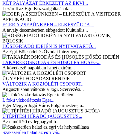
KÉT PÁLYÁZAT ÉRKEZETT AZ EKVI...
Lezárult az Egri Közszolgáltatások...
EGER A ZSEBÜNKBEN – ELKÉSZÜLT A...
A tavaly decemberben elfogadott Kulturális...
HŐSÉGRIADÓ IDEJÉN IS NYITVATARTÓ...
Az Egri Bölcsődei és Óvodai Intézmény...
TAKARÉKOSKODÁS ÉS HŰSÖLÉS HŐSÉG...
A következő napokban ismét extrém...
VÁLTOZIK A KÖZJÓLÉTI CSOPORT...
Augusztusban változik a Jogi, Szervezési...
I. fokú vízkorlátozás Eger...
Eger Megyei Jogú Város Polgármestere, a...
ÚTÉPÍTÉSI HÍRADÓ (AUGUSZTUS...
Az elmúlt 50 év legnagyobb...
Szakszerűen halad az egri vár...