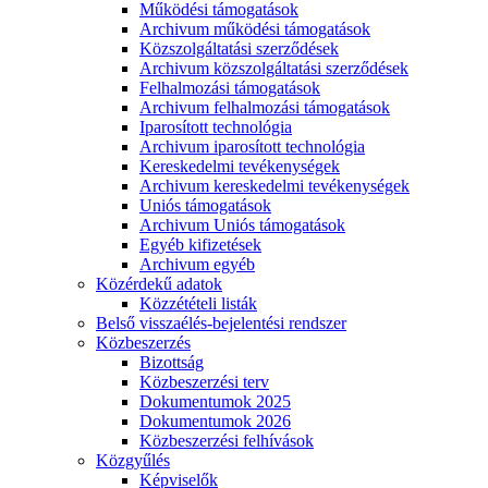
Működési támogatások
Archivum működési támogatások
Közszolgáltatási szerződések
Archivum közszolgáltatási szerződések
Felhalmozási támogatások
Archivum felhalmozási támogatások
Iparosított technológia
Archivum iparosított technológia
Kereskedelmi tevékenységek
Archivum kereskedelmi tevékenységek
Uniós támogatások
Archivum Uniós támogatások
Egyéb kifizetések
Archivum egyéb
Közérdekű adatok
Közzétételi listák
Belső visszaélés-bejelentési rendszer
Közbeszerzés
Bizottság
Közbeszerzési terv
Dokumentumok 2025
Dokumentumok 2026
Közbeszerzési felhívások
Közgyűlés
Képviselők