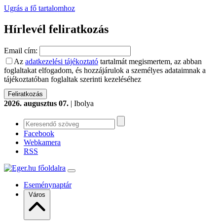
Ugrás a fő tartalomhoz
Hírlevél feliratkozás
Email cím:
Az
adatkezelési tájékoztató
tartalmát megismertem, az abban
foglaltakat elfogadom, és hozzájárulok a személyes adataimnak a
tájékoztatóban foglaltak szerinti kezeléséhez
2026. augusztus 07.
| Ibolya
Facebook
Webkamera
RSS
Eseménynaptár
Város