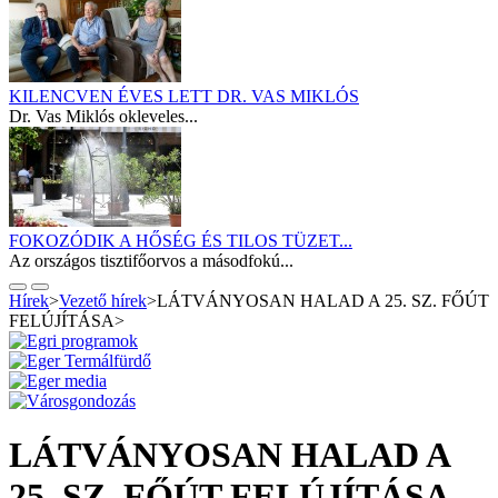
KILENCVEN ÉVES LETT DR. VAS MIKLÓS
Dr. Vas Miklós okleveles...
FOKOZÓDIK A HŐSÉG ÉS TILOS TÜZET...
Az országos tisztifőorvos a másodfokú...
Hírek
>
Vezető hírek
>
LÁTVÁNYOSAN HALAD A 25. SZ. FŐÚT
FELÚJÍTÁSA
>
LÁTVÁNYOSAN HALAD A
25. SZ. FŐÚT FELÚJÍTÁSA