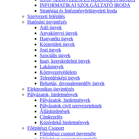
INFORMATIKAI SZOLGÁLTATÓ IRODA
Stratégiai és Intézményfelügyeleti Iroda
Szervezeti felépítés
Hatósági ügyintézés
Adó ügyek
Anyakönyvi ügyek
Hagyatéki ügyek
Közterületi ügyek
Jogi ügyek
Szociális ügyek
Ipari, kereskedelmi ügyek
Lakásügyek
Környezetvédelem
Településképi ügyek
Behajtás, útvonalengedély ügyek
Elektronikus ügyintézés
Pályázatok, hirdetmények
Pályázatok, hirdetmények
Pályázatok civil szervezeteknek
Álláshirdetések
Címkezelés
Közérdekű hirdetmények
Főépítészi Csoport
Főépítészi csoport ügyrendje