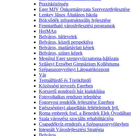
Praxisközösség
Eger MJV Önkormányzata Szervezetfejlesztése
Lenkey János Általános Iskola
Bölcsődék infrastrukturális fejlesztése
Fenntartható városfejlesztési programok
HerMAn
Belváros, hírlevelek
Belváros, közeli perspektíva
Belváros, madártávlati képek
Belváros, színes képek
Megújul Eger szennyvízcsatorna-hálózata
Szilágyi Erzsébet Gimnázium Kollégiuma
Szépasszonyvölgyi Látogatóközpont
Vár
Termálfürdő és Törökfürdő
Közösségi tervezés Egerben
Korszerű gondozói ház kialakítása
Fotovoltaikus rendszer telepítése
Fogorvosi rendelők fejlesztése Egerben
Egészségügyi alapellátás feltételeinek fejl.
Roma emberek fogl. a Benedek Elek Óvodában
Szala városrész szociális rehabilitációja
Csapadékvíz-rendezés a Szépasszonyvölgyben
Integrált Városfejlesztési Stratégia
Belváros