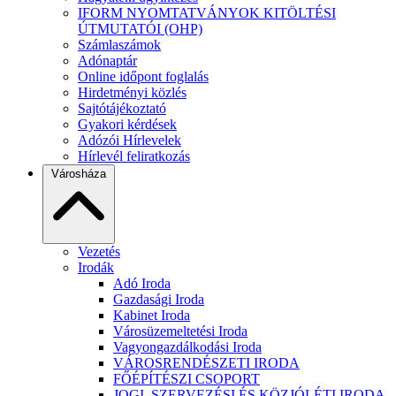
IFORM NYOMTATVÁNYOK KITÖLTÉSI
ÚTMUTATÓI (OHP)
Számlaszámok
Adónaptár
Online időpont foglalás
Hirdetményi közlés
Sajtótájékoztató
Gyakori kérdések
Adózói Hírlevelek
Hírlevél feliratkozás
Városháza
Vezetés
Irodák
Adó Iroda
Gazdasági Iroda
Kabinet Iroda
Városüzemeltetési Iroda
Vagyongazdálkodási Iroda
VÁROSRENDÉSZETI IRODA
FŐÉPÍTÉSZI CSOPORT
JOGI, SZERVEZÉSI ÉS KÖZJÓLÉTI IRODA