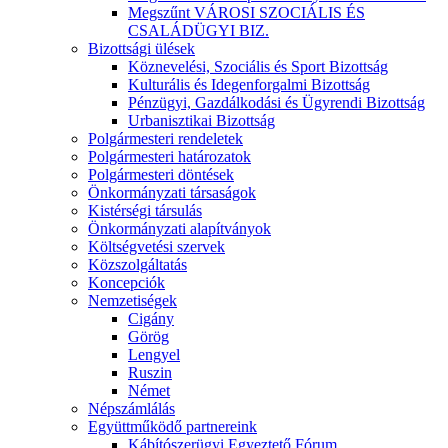
Megszűnt VÁROSI SZOCIÁLIS ÉS
CSALÁDÜGYI BIZ.
Bizottsági ülések
Köznevelési, Szociális és Sport Bizottság
Kulturális és Idegenforgalmi Bizottság
Pénzügyi, Gazdálkodási és Ügyrendi Bizottság
Urbanisztikai Bizottság
Polgármesteri rendeletek
Polgármesteri határozatok
Polgármesteri döntések
Önkormányzati társaságok
Kistérségi társulás
Önkormányzati alapítványok
Költségvetési szervek
Közszolgáltatás
Koncepciók
Nemzetiségek
Cigány
Görög
Lengyel
Ruszin
Német
Népszámlálás
Együttműködő partnereink
Kábítószerügyi Egyeztető Fórum