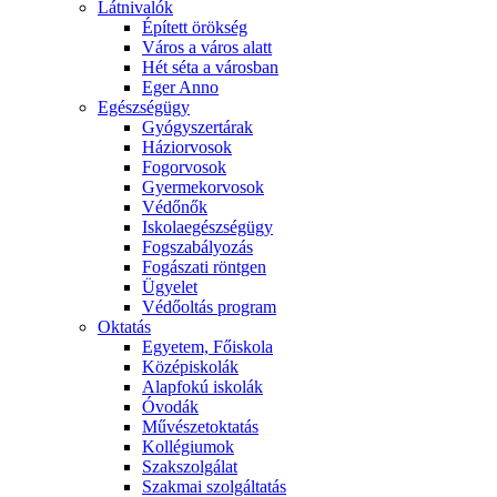
Látnivalók
Épített örökség
Város a város alatt
Hét séta a városban
Eger Anno
Egészségügy
Gyógyszertárak
Háziorvosok
Fogorvosok
Gyermekorvosok
Védőnők
Iskolaegészségügy
Fogszabályozás
Fogászati röntgen
Ügyelet
Védőoltás program
Oktatás
Egyetem, Főiskola
Középiskolák
Alapfokú iskolák
Óvodák
Művészetoktatás
Kollégiumok
Szakszolgálat
Szakmai szolgáltatás