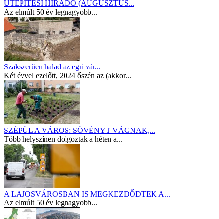
ÚTÉPÍTÉSI HÍRADÓ (AUGUSZTUS...
Az elmúlt 50 év legnagyobb...
Szakszerűen halad az egri vár...
Két évvel ezelőtt, 2024 őszén az (akkor...
SZÉPÜL A VÁROS: SÖVÉNYT VÁGNAK,...
Több helyszínen dolgoztak a héten a...
A LAJOSVÁROSBAN IS MEGKEZDŐDTEK A...
Az elmúlt 50 év legnagyobb...