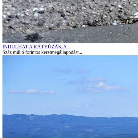
INDULHAT A KÁTYÚZÁS, A...
Száz millió forintos keretmegállapodást...