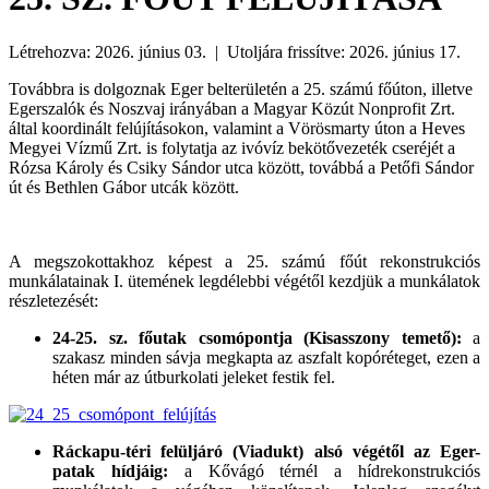
Létrehozva: 2026. június 03. | Utoljára frissítve: 2026. június 17.
Továbbra is dolgoznak Eger belterületén a 25. számú főúton, illetve
Egerszalók és Noszvaj irányában a Magyar Közút Nonprofit Zrt.
által koordinált felújításokon, valamint a Vörösmarty úton a Heves
Megyei Vízmű Zrt. is folytatja az ivóvíz bekötővezeték cseréjét a
Rózsa Károly és Csiky Sándor utca között, továbbá a Petőfi Sándor
út és Bethlen Gábor utcák között.
A megszokottakhoz képest a 25. számú főút rekonstrukciós
munkálatainak I. ütemének legdélebbi végétől kezdjük a munkálatok
részletezését:
24-25. sz. főutak csomópontja (Kisasszony temető):
a
szakasz minden sávja megkapta az aszfalt kopóréteget, ezen a
héten már az útburkolati jeleket festik fel.
Ráckapu-téri felüljáró (Viadukt) alsó végétől az Eger-
patak hídjáig:
a Kővágó térnél a hídrekonstrukciós