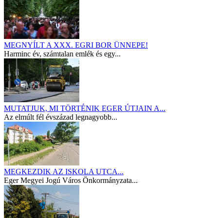
MEGNYÍLT A XXX. EGRI BOR ÜNNEPE!
Harminc év, számtalan emlék és egy...
MUTATJUK, MI TÖRTÉNIK EGER ÚTJAIN A...
Az elmúlt fél évszázad legnagyobb...
MEGKEZDIK AZ ISKOLA UTCA...
Eger Megyei Jogú Város Önkormányzata...