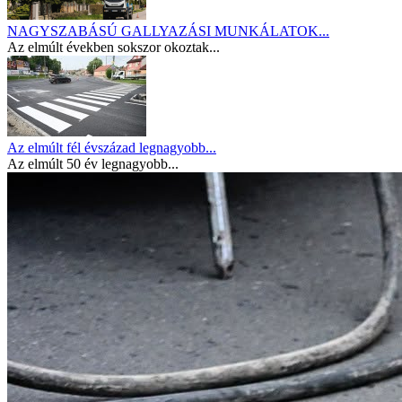
NAGYSZABÁSÚ GALLYAZÁSI MUNKÁLATOK...
Az elmúlt években sokszor okoztak...
Az elmúlt fél évszázad legnagyobb...
Az elmúlt 50 év legnagyobb...