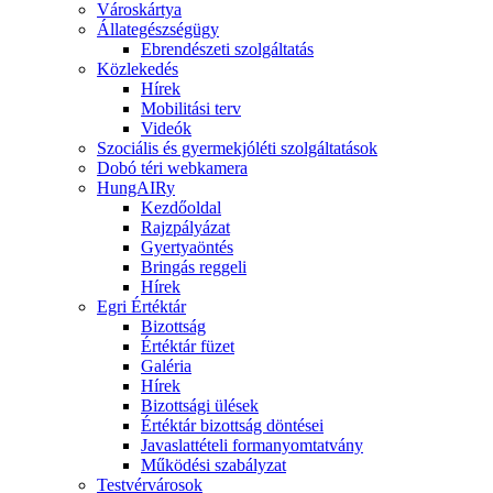
Városkártya
Állategészségügy
Ebrendészeti szolgáltatás
Közlekedés
Hírek
Mobilitási terv
Videók
Szociális és gyermekjóléti szolgáltatások
Dobó téri webkamera
HungAIRy
Kezdőoldal
Rajzpályázat
Gyertyaöntés
Bringás reggeli
Hírek
Egri Értéktár
Bizottság
Értéktár füzet
Galéria
Hírek
Bizottsági ülések
Értéktár bizottság döntései
Javaslattételi formanyomtatvány
Működési szabályzat
Testvérvárosok