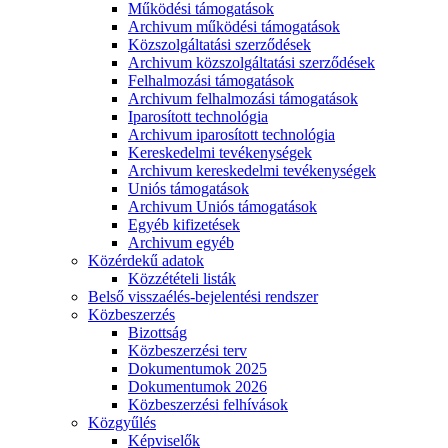
Működési támogatások
Archivum működési támogatások
Közszolgáltatási szerződések
Archivum közszolgáltatási szerződések
Felhalmozási támogatások
Archivum felhalmozási támogatások
Iparosított technológia
Archivum iparosított technológia
Kereskedelmi tevékenységek
Archivum kereskedelmi tevékenységek
Uniós támogatások
Archivum Uniós támogatások
Egyéb kifizetések
Archivum egyéb
Közérdekű adatok
Közzétételi listák
Belső visszaélés-bejelentési rendszer
Közbeszerzés
Bizottság
Közbeszerzési terv
Dokumentumok 2025
Dokumentumok 2026
Közbeszerzési felhívások
Közgyűlés
Képviselők