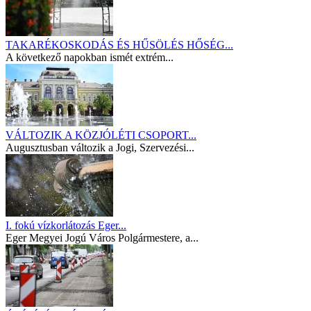
TAKARÉKOSKODÁS ÉS HŰSÖLÉS HŐSÉG...
A következő napokban ismét extrém...
VÁLTOZIK A KÖZJÓLÉTI CSOPORT...
Augusztusban változik a Jogi, Szervezési...
I. fokú vízkorlátozás Eger...
Eger Megyei Jogú Város Polgármestere, a...