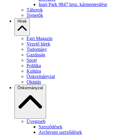
Ipari Park 9847 hrsz. kármentesítése
Táborok
Temetők
Hírek
Egri Magazin
Vezető hírek
Tudomány
Gazdaság
Sport
Politika
Kultúra
Önkormányzat
Oktatás
Önkormányzat
Üvegzseb
Szerződések
Archivum szerződések