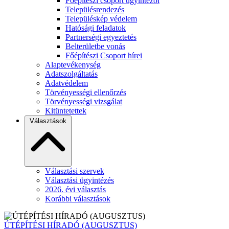
Főépítészi csoport ügyintézői
Településrendezés
Településkép védelem
Hatósági feladatok
Partnerségi egyeztetés
Belterületbe vonás
Főépítészi Csoport hírei
Alaptevékenység
Adatszolgáltatás
Adatvédelem
Törvényességi ellenőrzés
Törvényességi vizsgálat
Kitüntetettek
Választások
Választási szervek
Választási ügyintézés
2026. évi választás
Korábbi választások
ÚTÉPÍTÉSI HÍRADÓ (AUGUSZTUS)