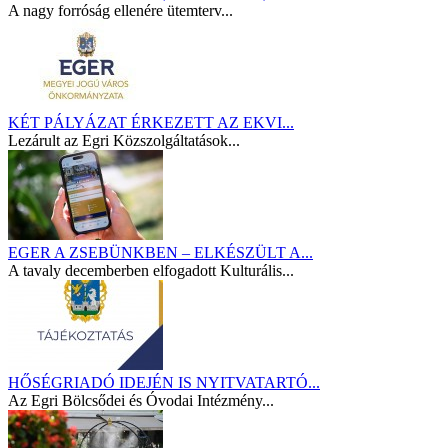
A nagy forróság ellenére ütemterv...
KÉT PÁLYÁZAT ÉRKEZETT AZ EKVI...
Lezárult az Egri Közszolgáltatások...
EGER A ZSEBÜNKBEN – ELKÉSZÜLT A...
A tavaly decemberben elfogadott Kulturális...
HŐSÉGRIADÓ IDEJÉN IS NYITVATARTÓ...
Az Egri Bölcsődei és Óvodai Intézmény...