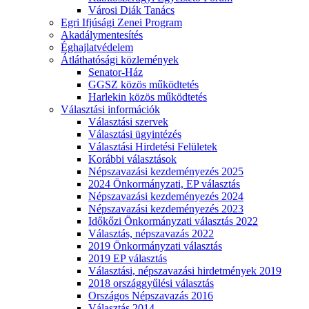
Városi Diák Tanács
Egri Ifjúsági Zenei Program
Akadálymentesítés
Éghajlatvédelem
Átláthatósági közlemények
Senator-Ház
GGSZ közös működtetés
Harlekin közös működtetés
Választási információk
Választási szervek
Választási ügyintézés
Választási Hirdetési Felületek
Korábbi választások
Népszavazási kezdeményezés 2025
2024 Önkormányzati, EP választás
Népszavazási kezdeményezés 2024
Népszavazási kezdeményezés 2023
Időkőzi Önkormányzati választás 2022
Választás, népszavazás 2022
2019 Önkormányzati választás
2019 EP választás
Választási, népszavazási hirdetmények 2019
2018 országgyűlési választás
Országos Népszavazás 2016
Választás 2014