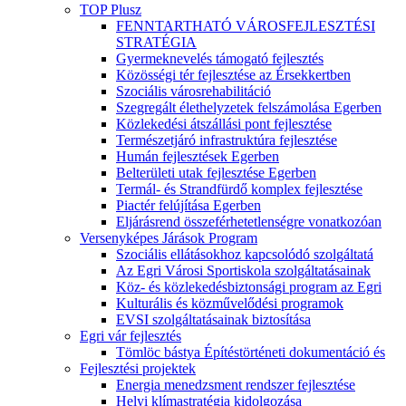
TOP Plusz
FENNTARTHATÓ VÁROSFEJLESZTÉSI
STRATÉGIA
Gyermeknevelés támogató fejlesztés
Közösségi tér fejlesztése az Érsekkertben
Szociális városrehabilitáció
Szegregált élethelyzetek felszámolása Egerben
Közlekedési átszállási pont fejlesztése
Természetjáró infrastruktúra fejlesztése
Humán fejlesztések Egerben
Belterületi utak fejlesztése Egerben
Termál- és Strandfürdő komplex fejlesztése
Piactér felújítása Egerben
Eljárásrend összeférhetetlenségre vonatkozóan
Versenyképes Járások Program
Szociális ellátásokhoz kapcsolódó szolgáltatá
Az Egri Városi Sportiskola szolgáltatásainak
Köz- és közlekedésbiztonsági program az Egri
Kulturális és közművelődési programok
EVSI szolgáltatásainak biztosítása
Egri vár fejlesztés
Tömlöc bástya Építéstörténeti dokumentáció és
Fejlesztési projektek
Energia menedzsment rendszer fejlesztése
Helyi klímastratégia kidolgozása