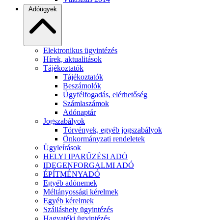
Adóügyek
Elektronikus ügyintézés
Hírek, aktualitások
Tájékoztatók
Tájékoztatók
Beszámolók
Ügyfélfogadás, elérhetőség
Számlaszámok
Adónaptár
Jogszabályok
Törvények, egyéb jogszabályok
Önkormányzati rendeletek
Ügyleírások
HELYI IPARŰZÉSI ADÓ
IDEGENFORGALMI ADÓ
ÉPÍTMÉNYADÓ
Egyéb adónemek
Méltányossági kérelmek
Egyéb kérelmek
Szálláshely ügyintézés
Hagyatéki ügyintézés