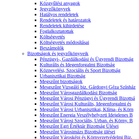
Közgyűlési anyagok
Jegyzőkönyvek
Hatályos rendeletek
Rendeletek és határozatok
Rendeletek kihirdetése
Foglalkoztatottak
Költségvetés
Költségvetés módosításai
Beszámolók
Bizottságok és jegyzőkönyveik
Pénzügyi-, Gazdálkodási és Ügyrendi Bizottság
Kulturális és Idegenforgalmi Bizottság
Köznevelési, Szociális és Sport Bizottság
Urbanisztikai Bizottság
Megszűnt bizottságok
Mesgszűnt Vizsgáló biz. Gárdonyi Géza Színház
Megszűnt Városgazdálkodási Bizottság
Megszűnt Városi Pénzügyi és Ügyrendi Bizottsá
Megszűnt Városi Kulturális, Idegenforgalmi és
Megszűnt Városi Urbanisztikai, Klíma- és Körn
Megszűnt Energia Veszélyhelyzeti Ideiglenes B
Megszűnt Városi Szociális, Urban. és Körny. B
Megszűnt Egri Értéktár Bizottság Ülései
Megszűnt Városimázs Bizottság ülései
Megszűnt Városképi és Környezetvédelmi Biz.