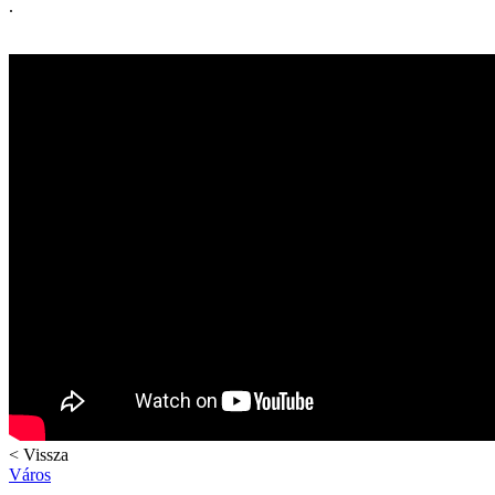
.
< Vissza
Város