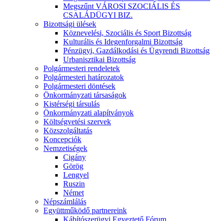
Megszűnt VÁROSI SZOCIÁLIS ÉS
CSALÁDÜGYI BIZ.
Bizottsági ülések
Köznevelési, Szociális és Sport Bizottság
Kulturális és Idegenforgalmi Bizottság
Pénzügyi, Gazdálkodási és Ügyrendi Bizottság
Urbanisztikai Bizottság
Polgármesteri rendeletek
Polgármesteri határozatok
Polgármesteri döntések
Önkormányzati társaságok
Kistérségi társulás
Önkormányzati alapítványok
Költségvetési szervek
Közszolgáltatás
Koncepciók
Nemzetiségek
Cigány
Görög
Lengyel
Ruszin
Német
Népszámlálás
Együttműködő partnereink
Kábítószerügyi Egyeztető Fórum