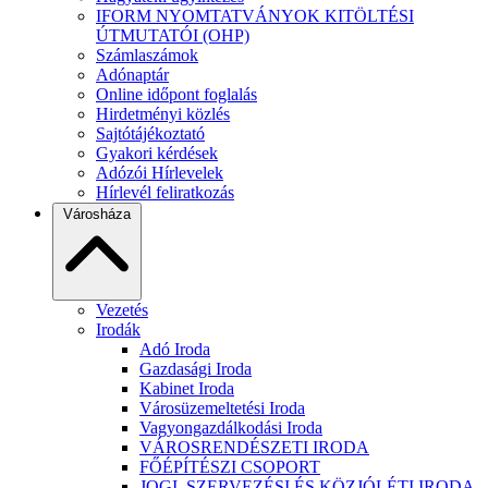
IFORM NYOMTATVÁNYOK KITÖLTÉSI
ÚTMUTATÓI (OHP)
Számlaszámok
Adónaptár
Online időpont foglalás
Hirdetményi közlés
Sajtótájékoztató
Gyakori kérdések
Adózói Hírlevelek
Hírlevél feliratkozás
Városháza
Vezetés
Irodák
Adó Iroda
Gazdasági Iroda
Kabinet Iroda
Városüzemeltetési Iroda
Vagyongazdálkodási Iroda
VÁROSRENDÉSZETI IRODA
FŐÉPÍTÉSZI CSOPORT
JOGI, SZERVEZÉSI ÉS KÖZJÓLÉTI IRODA