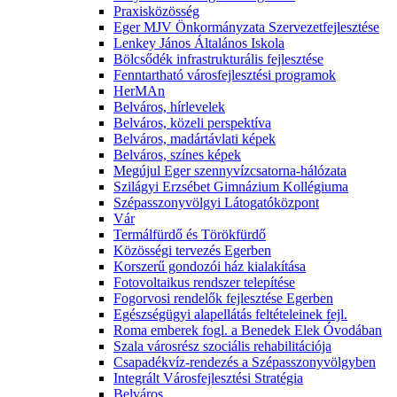
Praxisközösség
Eger MJV Önkormányzata Szervezetfejlesztése
Lenkey János Általános Iskola
Bölcsődék infrastrukturális fejlesztése
Fenntartható városfejlesztési programok
HerMAn
Belváros, hírlevelek
Belváros, közeli perspektíva
Belváros, madártávlati képek
Belváros, színes képek
Megújul Eger szennyvízcsatorna-hálózata
Szilágyi Erzsébet Gimnázium Kollégiuma
Szépasszonyvölgyi Látogatóközpont
Vár
Termálfürdő és Törökfürdő
Közösségi tervezés Egerben
Korszerű gondozói ház kialakítása
Fotovoltaikus rendszer telepítése
Fogorvosi rendelők fejlesztése Egerben
Egészségügyi alapellátás feltételeinek fejl.
Roma emberek fogl. a Benedek Elek Óvodában
Szala városrész szociális rehabilitációja
Csapadékvíz-rendezés a Szépasszonyvölgyben
Integrált Városfejlesztési Stratégia
Belváros