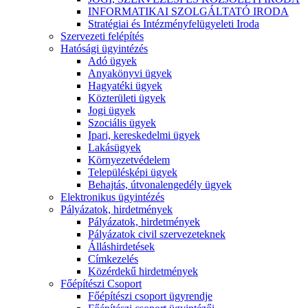
INFORMATIKAI SZOLGÁLTATÓ IRODA
Stratégiai és Intézményfelügyeleti Iroda
Szervezeti felépítés
Hatósági ügyintézés
Adó ügyek
Anyakönyvi ügyek
Hagyatéki ügyek
Közterületi ügyek
Jogi ügyek
Szociális ügyek
Ipari, kereskedelmi ügyek
Lakásügyek
Környezetvédelem
Településképi ügyek
Behajtás, útvonalengedély ügyek
Elektronikus ügyintézés
Pályázatok, hirdetmények
Pályázatok, hirdetmények
Pályázatok civil szervezeteknek
Álláshirdetések
Címkezelés
Közérdekű hirdetmények
Főépítészi Csoport
Főépítészi csoport ügyrendje