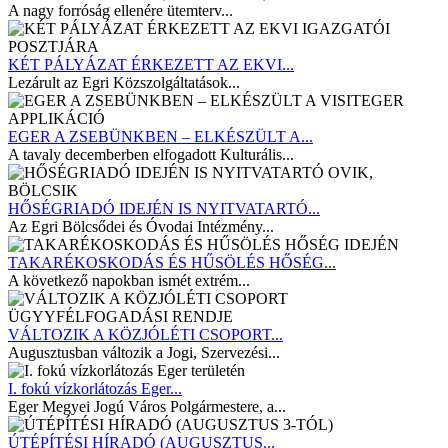
A nagy forróság ellenére ütemterv...
KÉT PÁLYÁZAT ÉRKEZETT AZ EKVI...
Lezárult az Egri Közszolgáltatások...
EGER A ZSEBÜNKBEN – ELKÉSZÜLT A...
A tavaly decemberben elfogadott Kulturális...
HŐSÉGRIADÓ IDEJÉN IS NYITVATARTÓ...
Az Egri Bölcsődei és Óvodai Intézmény...
TAKARÉKOSKODÁS ÉS HŰSÖLÉS HŐSÉG...
A következő napokban ismét extrém...
VÁLTOZIK A KÖZJÓLÉTI CSOPORT...
Augusztusban változik a Jogi, Szervezési...
I. fokú vízkorlátozás Eger...
Eger Megyei Jogú Város Polgármestere, a...
ÚTÉPÍTÉSI HÍRADÓ (AUGUSZTUS...