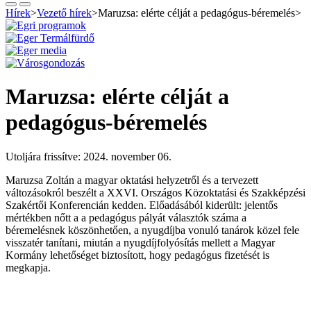
Hírek
>
Vezető hírek
>
Maruzsa: elérte célját a pedagógus-béremelés
>
Maruzsa: elérte célját a
pedagógus-béremelés
Utoljára frissítve: 2024. november 06.
Maruzsa Zoltán a magyar oktatási helyzetről és a tervezett
változásokról beszélt a XXVI. Országos Közoktatási és Szakképzési
Szakértői Konferencián kedden. Előadásából kiderült: jelentős
mértékben nőtt a a pedagógus pályát választók száma a
béremelésnek köszönhetően, a nyugdíjba vonuló tanárok közel fele
visszatér tanítani, miután a nyugdíjfolyósítás mellett a Magyar
Kormány lehetőséget biztosított, hogy pedagógus fizetését is
megkapja.