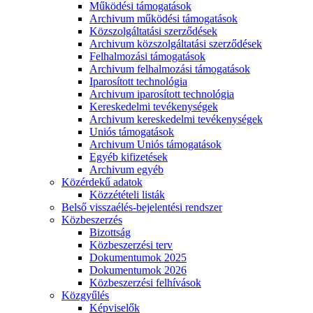
Működési támogatások
Archivum működési támogatások
Közszolgáltatási szerződések
Archivum közszolgáltatási szerződések
Felhalmozási támogatások
Archivum felhalmozási támogatások
Iparosított technológia
Archivum iparosított technológia
Kereskedelmi tevékenységek
Archivum kereskedelmi tevékenységek
Uniós támogatások
Archivum Uniós támogatások
Egyéb kifizetések
Archivum egyéb
Közérdekű adatok
Közzétételi listák
Belső visszaélés-bejelentési rendszer
Közbeszerzés
Bizottság
Közbeszerzési terv
Dokumentumok 2025
Dokumentumok 2026
Közbeszerzési felhívások
Közgyűlés
Képviselők