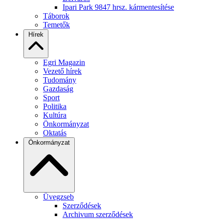
Ipari Park 9847 hrsz. kármentesítése
Táborok
Temetők
Hírek
Egri Magazin
Vezető hírek
Tudomány
Gazdaság
Sport
Politika
Kultúra
Önkormányzat
Oktatás
Önkormányzat
Üvegzseb
Szerződések
Archivum szerződések