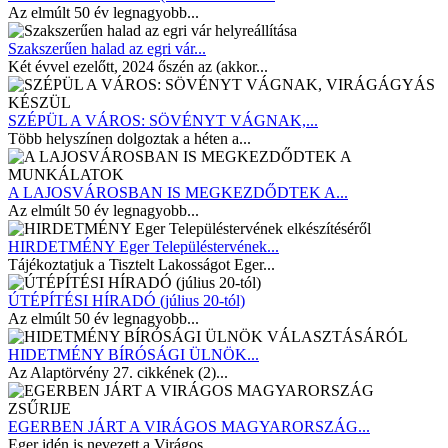
Az elmúlt 50 év legnagyobb...
Szakszerűen halad az egri vár...
Két évvel ezelőtt, 2024 őszén az (akkor...
SZÉPÜL A VÁROS: SÖVÉNYT VÁGNAK,...
Több helyszínen dolgoztak a héten a...
A LAJOSVÁROSBAN IS MEGKEZDŐDTEK A...
Az elmúlt 50 év legnagyobb...
HIRDETMÉNY Eger Településtervének...
Tájékoztatjuk a Tisztelt Lakosságot Eger...
ÚTÉPÍTÉSI HÍRADÓ (július 20-tól)
Az elmúlt 50 év legnagyobb...
HIDETMÉNY BÍRÓSÁGI ÜLNÖK...
Az Alaptörvény 27. cikkének (2)...
EGERBEN JÁRT A VIRÁGOS MAGYARORSZÁG...
Eger idén is nevezett a Virágos...