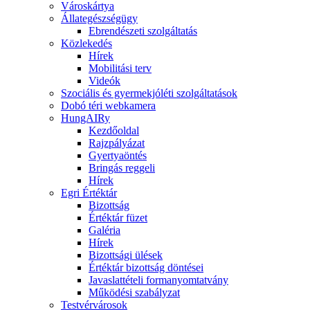
Városkártya
Állategészségügy
Ebrendészeti szolgáltatás
Közlekedés
Hírek
Mobilitási terv
Videók
Szociális és gyermekjóléti szolgáltatások
Dobó téri webkamera
HungAIRy
Kezdőoldal
Rajzpályázat
Gyertyaöntés
Bringás reggeli
Hírek
Egri Értéktár
Bizottság
Értéktár füzet
Galéria
Hírek
Bizottsági ülések
Értéktár bizottság döntései
Javaslattételi formanyomtatvány
Működési szabályzat
Testvérvárosok