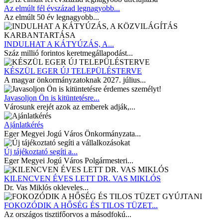
Az elmúlt fél évszázad legnagyobb...
Az elmúlt 50 év legnagyobb...
INDULHAT A KÁTYÚZÁS, A...
Száz millió forintos keretmegállapodást...
KÉSZÜL EGER ÚJ TELEPÜLÉSTERVE
A magyar önkormányzatoknak 2027. július...
Javasoljon Ön is kitüntetésre...
Városunk erejét azok az emberek adják,...
Ajánlatkérés
Eger Megyei Jogú Város Önkormányzata...
Új tájékoztató segíti a...
Eger Megyei Jogú Város Polgármesteri...
KILENCVEN ÉVES LETT DR. VAS MIKLÓS
Dr. Vas Miklós okleveles...
FOKOZÓDIK A HŐSÉG ÉS TILOS TÜZET...
Az országos tisztifőorvos a másodfokú...