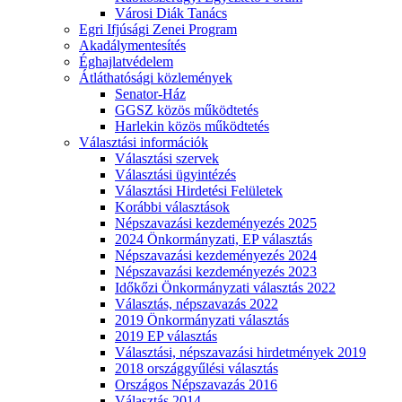
Városi Diák Tanács
Egri Ifjúsági Zenei Program
Akadálymentesítés
Éghajlatvédelem
Átláthatósági közlemények
Senator-Ház
GGSZ közös működtetés
Harlekin közös működtetés
Választási információk
Választási szervek
Választási ügyintézés
Választási Hirdetési Felületek
Korábbi választások
Népszavazási kezdeményezés 2025
2024 Önkormányzati, EP választás
Népszavazási kezdeményezés 2024
Népszavazási kezdeményezés 2023
Időkőzi Önkormányzati választás 2022
Választás, népszavazás 2022
2019 Önkormányzati választás
2019 EP választás
Választási, népszavazási hirdetmények 2019
2018 országgyűlési választás
Országos Népszavazás 2016
Választás 2014