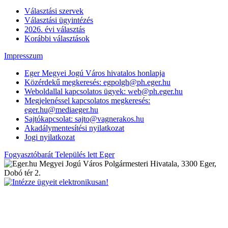
Választási szervek
Választási ügyintézés
2026. évi választás
Korábbi választások
Impresszum
Eger Megyei Jogú Város hivatalos honlapja
Közérdekű megkeresés: egpolgh@ph.eger.hu
Weboldallal kapcsolatos ügyek: web@ph.eger.hu
Megjelenéssel kapcsolatos megkeresés:
eger.hu@mediaeger.hu
Sajtókapcsolat: sajto@vagnerakos.hu
Akadálymentesítési nyilatkozat
Jogi nyilatkozat
Fogyasztóbarát Település lett Eger
Megyei Jogú Város Polgármesteri Hivatala, 3300 Eger,
Dobó tér 2.