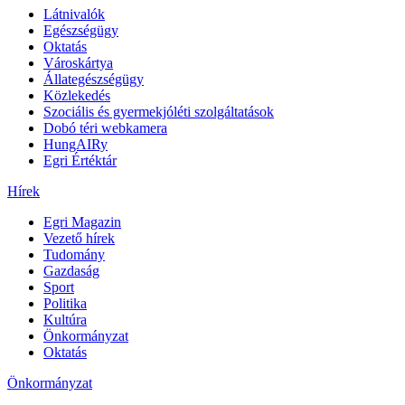
Látnivalók
Egészségügy
Oktatás
Városkártya
Állategészségügy
Közlekedés
Szociális és gyermekjóléti szolgáltatások
Dobó téri webkamera
HungAIRy
Egri Értéktár
Hírek
Egri Magazin
Vezető hírek
Tudomány
Gazdaság
Sport
Politika
Kultúra
Önkormányzat
Oktatás
Önkormányzat