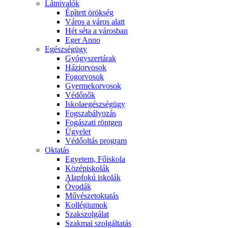
Látnivalók
Épített örökség
Város a város alatt
Hét séta a városban
Eger Anno
Egészségügy
Gyógyszertárak
Háziorvosok
Fogorvosok
Gyermekorvosok
Védőnők
Iskolaegészségügy
Fogszabályozás
Fogászati röntgen
Ügyelet
Védőoltás program
Oktatás
Egyetem, Főiskola
Középiskolák
Alapfokú iskolák
Óvodák
Művészetoktatás
Kollégiumok
Szakszolgálat
Szakmai szolgáltatás