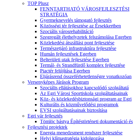
TOP Plusz
FENNTARTHATÓ VÁROSFEJLESZTÉSI
STRATÉGIA
Gyermeknevelés támogató fejlesztés
Közösségi tér fejlesztése az Érsekkertben
Szociális városrehabilitáció
Szegregált élethelyzetek felszámolása Egerben
Közlekedési átszállási pont fejlesztése
Természetjáró infrastruktúra fejlesztése
Humán fejlesztések Egerben
Belterületi utak fejlesztése Egerben
Termál- és Strandfürdő komplex fejlesztése
Piactér felújítása Egerben
Eljárásrend összeférhetetlenségre vonatkozóan
Versenyképes Járások Program
Szociális ellátásokhoz kapcsolódó szolgáltatá
Az Egri Városi Sportiskola szolgáltatásainak
Köz- és közlekedésbiztonsági program az Egri
Kulturális és közművelődési programok
EVSI szolgáltatásainak biztosítása
Egri vár fejlesztés
Tömlöc bástya Építéstörténeti dokumentáció és
Fejlesztési projektek
Energia menedzsment rendszer fejlesztése
Helyi klímastratégia kidolgozása