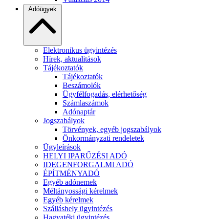
Adóügyek
Elektronikus ügyintézés
Hírek, aktualitások
Tájékoztatók
Tájékoztatók
Beszámolók
Ügyfélfogadás, elérhetőség
Számlaszámok
Adónaptár
Jogszabályok
Törvények, egyéb jogszabályok
Önkormányzati rendeletek
Ügyleírások
HELYI IPARŰZÉSI ADÓ
IDEGENFORGALMI ADÓ
ÉPÍTMÉNYADÓ
Egyéb adónemek
Méltányossági kérelmek
Egyéb kérelmek
Szálláshely ügyintézés
Hagyatéki ügyintézés