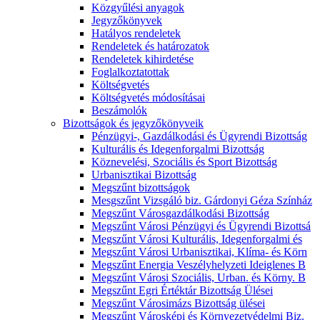
Közgyűlési anyagok
Jegyzőkönyvek
Hatályos rendeletek
Rendeletek és határozatok
Rendeletek kihirdetése
Foglalkoztatottak
Költségvetés
Költségvetés módosításai
Beszámolók
Bizottságok és jegyzőkönyveik
Pénzügyi-, Gazdálkodási és Ügyrendi Bizottság
Kulturális és Idegenforgalmi Bizottság
Köznevelési, Szociális és Sport Bizottság
Urbanisztikai Bizottság
Megszűnt bizottságok
Mesgszűnt Vizsgáló biz. Gárdonyi Géza Színház
Megszűnt Városgazdálkodási Bizottság
Megszűnt Városi Pénzügyi és Ügyrendi Bizottsá
Megszűnt Városi Kulturális, Idegenforgalmi és
Megszűnt Városi Urbanisztikai, Klíma- és Körn
Megszűnt Energia Veszélyhelyzeti Ideiglenes B
Megszűnt Városi Szociális, Urban. és Körny. B
Megszűnt Egri Értéktár Bizottság Ülései
Megszűnt Városimázs Bizottság ülései
Megszűnt Városképi és Környezetvédelmi Biz.