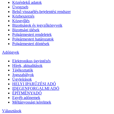
Közérdekű adatok
Üvegzseb
Belső visszaélés-bejelentési rendszer
Közbeszerzés
Közgyűlés
Bizottságok és jegyzőkönyveik
Bizottsági ülések
Polgármesteri rendeletek
Polgármesteri határozatok
Polgármesteri döntések
Adóügyek
Elektronikus ügyintézés
Hírek, aktualitások
Tájékoztatók
Jogszabályok
Ügyleírások
HELYI IPARŰZÉSI ADÓ
IDEGENFORGALMI ADÓ
ÉPÍTMÉNYADÓ
Egyéb adónemek
Méltányossági kérelmek
Választások