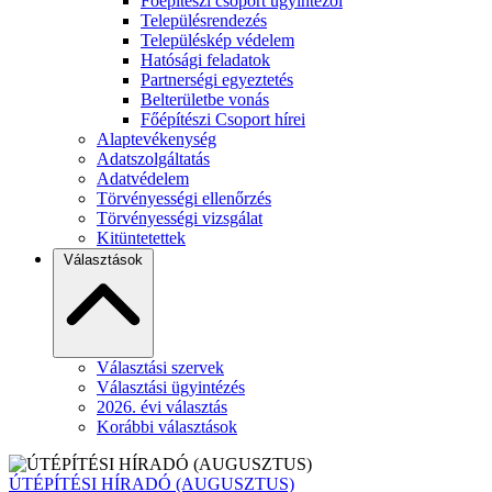
Főépítészi csoport ügyintézői
Településrendezés
Településkép védelem
Hatósági feladatok
Partnerségi egyeztetés
Belterületbe vonás
Főépítészi Csoport hírei
Alaptevékenység
Adatszolgáltatás
Adatvédelem
Törvényességi ellenőrzés
Törvényességi vizsgálat
Kitüntetettek
Választások
Választási szervek
Választási ügyintézés
2026. évi választás
Korábbi választások
ÚTÉPÍTÉSI HÍRADÓ (AUGUSZTUS)