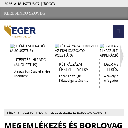
2026. AUGUSZTUS 07.
| IBOLYA
ÚTÉPÍTÉSI HÍRADÓ
KÉT PÁLYÁZAT
EGER A ZSEB
(AUGUSZTUS)
ÉRKEZETT AZ EKVI...
– ELKÉSZÜLT A.
A nagy forróság ellenére
ütemterv...
Lezárult az Egri
A tavaly decem
Közszolgáltatások...
elfogadott Kultur
>
>
>
HÍREK
VEZETŐ HÍREK
MEGEMLÉKEZÉS ÉS BORLOVAG AVATÁS
MEGEMLÉKEZÉS ÉS BORLOVAG