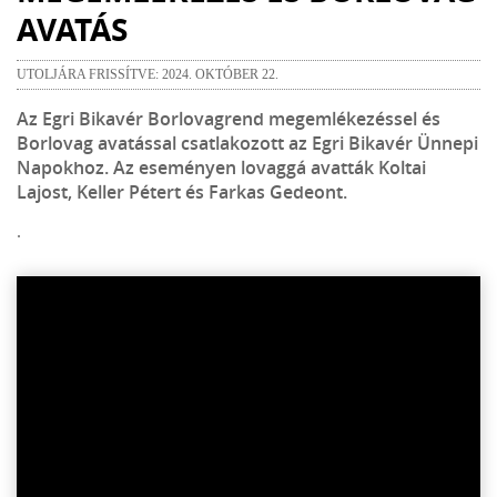
AVATÁS
UTOLJÁRA FRISSÍTVE: 2024. OKTÓBER 22.
Az Egri Bikavér Borlovagrend megemlékezéssel és
Borlovag avatással csatlakozott az Egri Bikavér Ünnepi
Napokhoz. Az eseményen lovaggá avatták Koltai
Lajost, Keller Pétert és Farkas Gedeont.
.