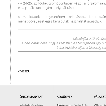
• A 24-25. sz. főutak csomópontjában végzik a forgalomirá
és a járdák, kapubejárók helyreállítását.
A munkálatok környezetében torlódásokra lehet számí
menetidővel, esetleges kerülőutak használatát javasoljuk.
Köszönjük a türelmük
A beruházás célja, hogy a városban és térségében egy bi
infrastruktúra álljon a lakosság r
< VISSZA
ÖNKORMÁNYZAT
ADÓÜGYEK
VÁLASZT
Közérdekű adatok
Elektronikus ügyintézés
Választás