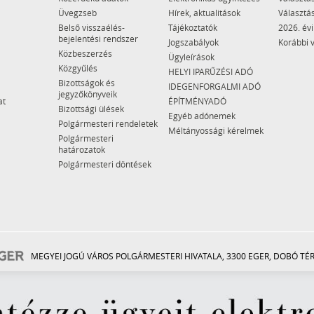
Üvegzseb
Hírek, aktualitások
Választás
Belső visszaélés-
Tájékoztatók
2026. évi
bejelentési rendszer
Jogszabályok
Korábbi 
Közbeszerzés
Ügyleírások
Közgyűlés
HELYI IPARŰZÉSI ADÓ
Bizottságok és
IDEGENFORGALMI ADÓ
jegyzőkönyveik
at
ÉPÍTMÉNYADÓ
Bizottsági ülések
Egyéb adónemek
Polgármesteri rendeletek
Méltányossági kérelmek
Polgármesteri
határozatok
Polgármesteri döntések
MEGYEI JOGÚ VÁROS POLGÁRMESTERI HIVATALA, 3300 EGER, DOBÓ TÉR