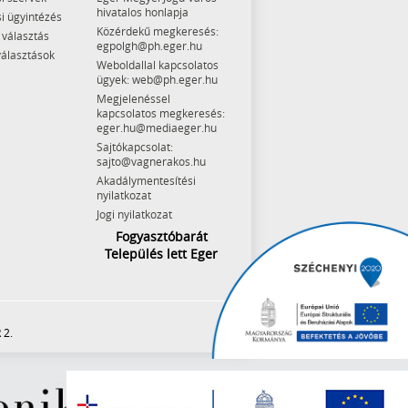
hivatalos honlapja
i ügyintézés
Közérdekű megkeresés:
 választás
egpolgh@ph.eger.hu
választások
Weboldallal kapcsolatos
ügyek: web@ph.eger.hu
Megjelenéssel
kapcsolatos megkeresés:
eger.hu@mediaeger.hu
Sajtókapcsolat:
sajto@vagnerakos.hu
Akadálymentesítési
nyilatkozat
Jogi nyilatkozat
Fogyasztóbarát
Település lett Eger
 2.