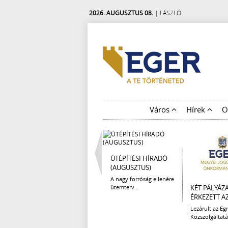
2026. AUGUSZTUS 08.
| LÁSZLÓ
Város
Hírek
Ö
ÚTÉPÍTÉSI HÍRADÓ
(AUGUSZTUS)
A nagy forróság ellenére
ütemterv...
KÉT PÁLYÁZ
ÉRKEZETT AZ 
Lezárult az Egr
Közszolgáltatá