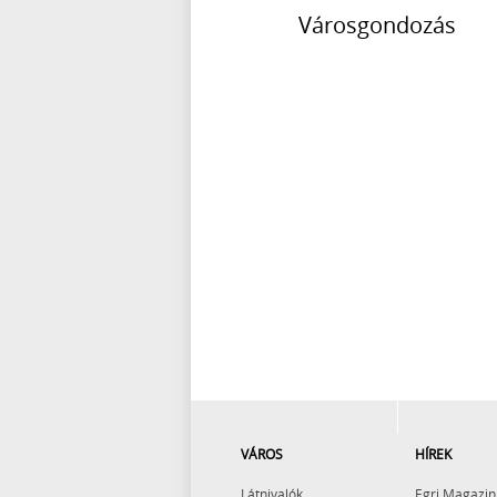
VÁROS
HÍREK
Látnivalók
Egri Magazin