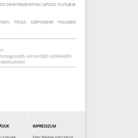
nyító berendezésekhez tartozó munkákat
tani. Kérjük, számoljanak hosszabb
et!
ztonságosabb, korszerűbb közlekedési
endelkezésére.
ÁSOK
IMPRESSZUM
i szervek
Eger Megyei Jogú Város