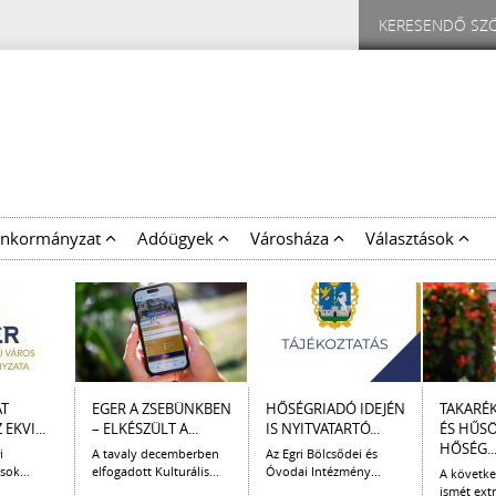
nkormányzat
Adóügyek
Városháza
Választások
AT
EGER A ZSEBÜNKBEN
HŐSÉGRIADÓ IDEJÉN
TAKARÉ
EKVI...
– ELKÉSZÜLT A...
IS NYITVATARTÓ...
ÉS HŰS
HŐSÉG..
i
A tavaly decemberben
Az Egri Bölcsődei és
sok...
elfogadott Kulturális...
Óvodai Intézmény...
A követk
ismét extr