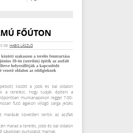
ZÁMÚ FŐÚTON
US 09.
HABIS LÁSZLÓ
 közötti szakaszon a terelés fenntartása
június 10-én (szerdán) építik az aszfalt
lletve helyreállítják a kapcsolódó
é vezető oldalon az eddigieknek
pebolt) között a jobb és bal oldalon
ák a terelést, hogy tudják építeni a
somópontban munkanapokon reggel 7:00-
mosan futó ágakon villogó sárga jelzés
 marását követően terítik az aszfalt
ntén marad a terelés, jobb és bal oldalon
lső sávokban burkolatot marnak.