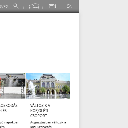
KOSKODÁS
VÁLTOZIK A
I. FOKÚ
ÚTÉP
ÖLÉS
KÖZJÓLÉTI
VÍZKORLÁTOZÁS
(AUG
.
CSOPORT...
EGER...
Az el
legna
ező napokban
Augusztusban változik a
Eger Megyei Jogú Város
ém...
Jogi, Szervezési...
Polgármestere, a...