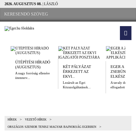
2026. AUGUSZTUS 08.
| LÁSZLÓ
ÚTÉPÍTÉSI HÍRADÓ
KÉT PÁLYÁZAT
EGER A
(AUGUSZTUS)
ÉRKEZETT AZ
ZSEBÜNKBEN
A nagy forróság ellenére
EKVI...
ELKÉSZÜLT A.
ütemterv...
Lezárult az Egri
A tavaly decembe
Közszolgáltatások...
elfogadott Kulturál
>
>
HÍREK
VEZETŐ HÍREK
>
ORSZÁGOS SZENIOR TENISZ MAGYAR BAJNOKSÁG EGERBEN