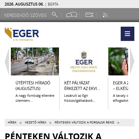
2026. AUGUSZTUS 06.
| BERTA
ÚTÉPÍTÉSI HÍRADÓ
KÉT PÁLYÁZAT
EGER A ZSEB
(AUGUSZTUS)
ÉRKEZETT AZ EKVI...
– ELKÉSZÜLT A.
A nagy forróság ellenére
Lezárult az Egri
A tavaly decem
ütemterv...
Közszolgáltatások...
elfogadott Kultur
>
>
>
HÍREK
VEZETŐ HÍREK
PÉNTEKEN VÁLTOZIK A FORGALMI REND
PÉNTEKEN VÁLTOZIK A