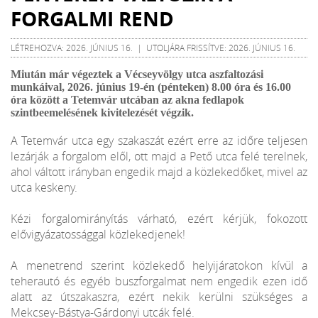
FORGALMI REND
LÉTREHOZVA: 2026. JÚNIUS 16. | UTOLJÁRA FRISSÍTVE: 2026. JÚNIUS 16.
Miután már végeztek a Vécseyvölgy utca aszfaltozási
munkáival, 2026. június 19-én (pénteken) 8.00 óra és 16.00
óra között a Tetemvár utcában az akna fedlapok
szintbeemelésének kivitelezését végzik.
A Tetemvár utca egy szakaszát ezért erre az időre teljesen
lezárják a forgalom elől, ott majd a Pető utca felé terelnek,
ahol váltott irányban engedik majd a közlekedőket, mivel az
utca keskeny.
Kézi forgalomirányítás várható, ezért kérjük, fokozott
elővigyázatossággal közlekedjenek!
A menetrend szerint közlekedő helyijáratokon kívül a
teherautó és egyéb buszforgalmat nem engedik ezen idő
alatt az útszakaszra, ezért nekik kerülni szükséges a
Mekcsey-Bástya-Gárdonyi utcák felé.