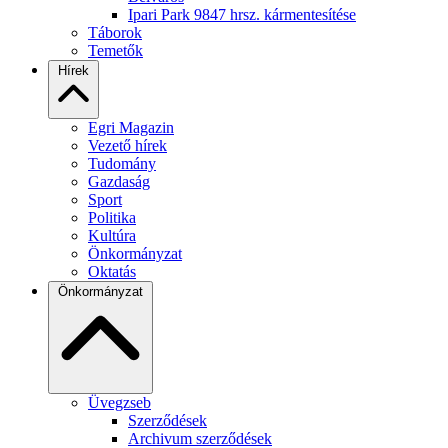
Ipari Park 9847 hrsz. kármentesítése
Táborok
Temetők
Hírek
Egri Magazin
Vezető hírek
Tudomány
Gazdaság
Sport
Politika
Kultúra
Önkormányzat
Oktatás
Önkormányzat
Üvegzseb
Szerződések
Archivum szerződések