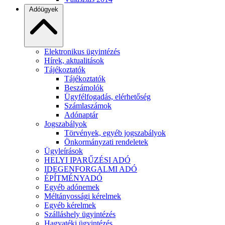
Adóügyek
Elektronikus ügyintézés
Hírek, aktualitások
Tájékoztatók
Tájékoztatók
Beszámolók
Ügyfélfogadás, elérhetőség
Számlaszámok
Adónaptár
Jogszabályok
Törvények, egyéb jogszabályok
Önkormányzati rendeletek
Ügyleírások
HELYI IPARŰZÉSI ADÓ
IDEGENFORGALMI ADÓ
ÉPÍTMÉNYADÓ
Egyéb adónemek
Méltányossági kérelmek
Egyéb kérelmek
Szálláshely ügyintézés
Hagyatéki ügyintézés