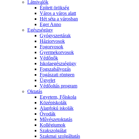
Látnivalók
Épített örökség
Város a város alatt
Hét séta a városban
Eger Anno
Egészségügy
Gyógyszertárak
Háziorvosok
Fogorvosok
Gyermekorvosok
Védőnők
Iskolaegészségügy
Fogszabályozás
Fogászati röntgen
Ügyelet
Védőoltás program
Oktatás
Egyetem, Főiskola
Középiskolák
Alapfokú iskolák
Óvodák
Művészetoktatás
Kollégiumok
Szakszolgálat
Szakmai szolgáltatás