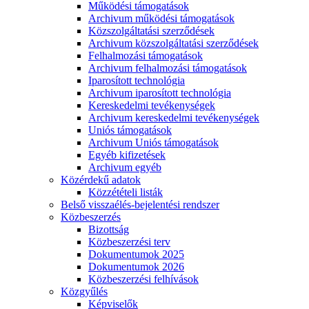
Működési támogatások
Archivum működési támogatások
Közszolgáltatási szerződések
Archivum közszolgáltatási szerződések
Felhalmozási támogatások
Archivum felhalmozási támogatások
Iparosított technológia
Archivum iparosított technológia
Kereskedelmi tevékenységek
Archivum kereskedelmi tevékenységek
Uniós támogatások
Archivum Uniós támogatások
Egyéb kifizetések
Archivum egyéb
Közérdekű adatok
Közzétételi listák
Belső visszaélés-bejelentési rendszer
Közbeszerzés
Bizottság
Közbeszerzési terv
Dokumentumok 2025
Dokumentumok 2026
Közbeszerzési felhívások
Közgyűlés
Képviselők