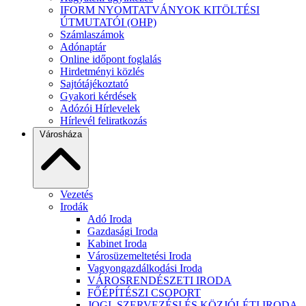
IFORM NYOMTATVÁNYOK KITÖLTÉSI
ÚTMUTATÓI (OHP)
Számlaszámok
Adónaptár
Online időpont foglalás
Hirdetményi közlés
Sajtótájékoztató
Gyakori kérdések
Adózói Hírlevelek
Hírlevél feliratkozás
Városháza
Vezetés
Irodák
Adó Iroda
Gazdasági Iroda
Kabinet Iroda
Városüzemeltetési Iroda
Vagyongazdálkodási Iroda
VÁROSRENDÉSZETI IRODA
FŐÉPÍTÉSZI CSOPORT
JOGI, SZERVEZÉSI ÉS KÖZJÓLÉTI IRODA