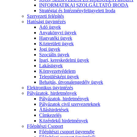
INFORMATIKAI SZOLGÁLTATÓ IRODA
Stratégiai és Intézményfelügyeleti Iroda
Szervezeti felépítés
Hatósági ügyintézés
Adó ügyek
Anyakönyvi ügyek
Hagyatéki ügyek
Közterületi ügyek
Jogi ügyek
Szociális ügyek
Ipari, kereskedelmi ügyek
Lakásügyek
Környezetvédelem
Településképi ügyek
Behajtás, útvonalengedély ügyek
Elektronikus ügyintézés
Pályázatok, hirdetmények
Pályázatok, hirdetmények
Pályázatok civil szervezeteknek
Álláshirdetések
Címkezelés
Közérdekű hirdetmények
Főépítészi Csoport
Főépítészi csoport ügyrendje