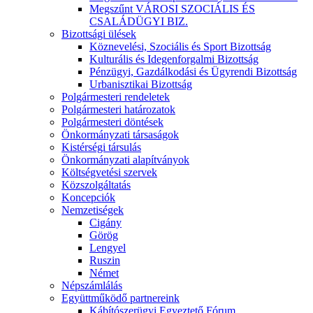
Megszűnt VÁROSI SZOCIÁLIS ÉS
CSALÁDÜGYI BIZ.
Bizottsági ülések
Köznevelési, Szociális és Sport Bizottság
Kulturális és Idegenforgalmi Bizottság
Pénzügyi, Gazdálkodási és Ügyrendi Bizottság
Urbanisztikai Bizottság
Polgármesteri rendeletek
Polgármesteri határozatok
Polgármesteri döntések
Önkormányzati társaságok
Kistérségi társulás
Önkormányzati alapítványok
Költségvetési szervek
Közszolgáltatás
Koncepciók
Nemzetiségek
Cigány
Görög
Lengyel
Ruszin
Német
Népszámlálás
Együttműködő partnereink
Kábítószerügyi Egyeztető Fórum