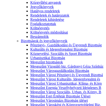
Közgyűlési anyagok
Jegyzőkönyvek
Hatályos rendeletek
Rendeletek és határozatok
Rendeletek kihirdetése
Foglalkoztatottak
Költségvetés
Költségvetés módosításai
Beszámolók
Bizottságok és jegyzőkönyveik
Pénzügyi-, Gazdálkodási és Ügyrendi Bizottság
Kulturális és Idegenforgalmi Bizottság
Köznevelési, Szociális és Sport Bizottság
Urbanisztikai Bizottság
Megszűnt bizottságok
Mesgszűnt Vizsgáló biz. Gárdonyi Géza Színház
Megszűnt Városgazdálkodási Bizottság
Megszűnt Városi Pénzügyi és Ügyrendi Bizottsá
Megszűnt Városi Kulturális, Idegenforgalmi és
Megszűnt Városi Urbanisztikai, Klíma- és Körn
Megszűnt Energia Veszélyhelyzeti Ideiglenes B
Megszűnt Városi Szociális, Urban. és Körny. B
Megszűnt Egri Értéktár Bizottság Ülései
Megszűnt Városimázs Bizottság ülései
Megszűnt Városképi és Környezetvédelmi Biz.