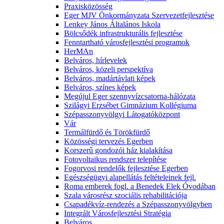
Praxisközösség
Eger MJV Önkormányzata Szervezetfejlesztése
Lenkey János Általános Iskola
Bölcsődék infrastrukturális fejlesztése
Fenntartható városfejlesztési programok
HerMAn
Belváros, hírlevelek
Belváros, közeli perspektíva
Belváros, madártávlati képek
Belváros, színes képek
Megújul Eger szennyvízcsatorna-hálózata
Szilágyi Erzsébet Gimnázium Kollégiuma
Szépasszonyvölgyi Látogatóközpont
Vár
Termálfürdő és Törökfürdő
Közösségi tervezés Egerben
Korszerű gondozói ház kialakítása
Fotovoltaikus rendszer telepítése
Fogorvosi rendelők fejlesztése Egerben
Egészségügyi alapellátás feltételeinek fejl.
Roma emberek fogl. a Benedek Elek Óvodában
Szala városrész szociális rehabilitációja
Csapadékvíz-rendezés a Szépasszonyvölgyben
Integrált Városfejlesztési Stratégia
Belváros