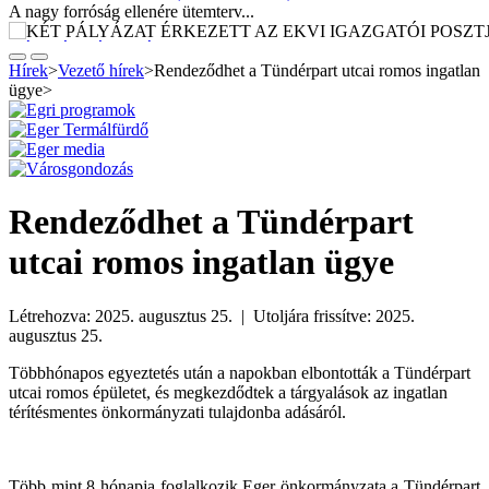
A nagy forróság ellenére ütemterv...
KÉT PÁLYÁZAT ÉRKEZETT AZ EKVI...
Lezárult az Egri Közszolgáltatások...
Hírek
>
Vezető hírek
>
Rendeződhet a Tündérpart utcai romos ingatlan
ügye
>
EGER A ZSEBÜNKBEN – ELKÉSZÜLT A...
A tavaly decemberben elfogadott Kulturális...
HŐSÉGRIADÓ IDEJÉN IS NYITVATARTÓ...
Az Egri Bölcsődei és Óvodai Intézmény...
Rendeződhet a Tündérpart
TAKARÉKOSKODÁS ÉS HŰSÖLÉS HŐSÉG...
A következő napokban ismét extrém...
utcai romos ingatlan ügye
VÁLTOZIK A KÖZJÓLÉTI CSOPORT...
Augusztusban változik a Jogi, Szervezési...
Létrehozva: 2025. augusztus 25. | Utoljára frissítve: 2025.
augusztus 25.
I. fokú vízkorlátozás Eger...
Eger Megyei Jogú Város Polgármestere, a...
Többhónapos egyeztetés után a napokban elbontották a Tündérpart
utcai romos épületet, és megkezdődtek a tárgyalások az ingatlan
ÚTÉPÍTÉSI HÍRADÓ (AUGUSZTUS...
térítésmentes önkormányzati tulajdonba adásáról.
Az elmúlt 50 év legnagyobb...
Szakszerűen halad az egri vár...
Két évvel ezelőtt, 2024 őszén az (akkor...
Több mint 8 hónapja foglalkozik Eger önkormányzata a Tündérpart