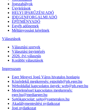
Jogszabályok
Ügyleírások
HELYI IPARŰZÉSI ADÓ
IDEGENFORGALMI ADÓ
ÉPÍTMÉNYADÓ
Egyéb adónemek
Méltányossági kérelmek
Választások
Választási szervek
Választási ügyintézés
2026. évi választás
Korábbi választások
Impresszum
Eger Megyei Jogú Város hivatalos honlapja
Közérdekű megkeresés: egpolgh@ph.eger.hu
Weboldallal kapcsolatos ügyek: web@ph.eger.hu
Megjelenéssel kapcsolatos megkeresés:
eger.hu@mediaeger.hu
Sajtókapcsolat: sajto@vagnerakos.hu
Akadálymentesítési nyilatkozat
Jogi nyilatkozat