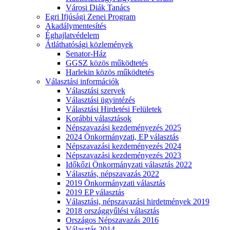
Városi Diák Tanács
Egri Ifjúsági Zenei Program
Akadálymentesítés
Éghajlatvédelem
Átláthatósági közlemények
Senator-Ház
GGSZ közös működtetés
Harlekin közös működtetés
Választási információk
Választási szervek
Választási ügyintézés
Választási Hirdetési Felületek
Korábbi választások
Népszavazási kezdeményezés 2025
2024 Önkormányzati, EP választás
Népszavazási kezdeményezés 2024
Népszavazási kezdeményezés 2023
Időkőzi Önkormányzati választás 2022
Választás, népszavazás 2022
2019 Önkormányzati választás
2019 EP választás
Választási, népszavazási hirdetmények 2019
2018 országgyűlési választás
Országos Népszavazás 2016
Választás 2014