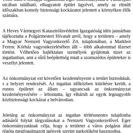
utcában található, elhagyatott épület ügyével, amely az elmúlt
SZÉPÜL A VÁROS: SÖVÉNYT VÁGNAK,...
időszakban komoly biztonsági kockázatot jelentett a környéken élők
Több helyszínen dolgoztak a héten a...
számára.
A LAJOSVÁROSBAN IS MEGKEZDŐDTEK A...
Az elmúlt 50 év legnagyobb...
A Heves Vármegyei Katasztrófavédelmi Igazgatóság idén januárban
tájékoztatta a Polgármesteri Hivatalt arról, hogy a területen – amely
HIRDETMÉNY Eger Településtervének...
a Magyar Nemzeti Vagyonkezelő Zrt. tulajdonában, a Markhot
Tájékoztatjuk a Tisztelt Lakosságot Eger...
Ferenc Kórház vagyonkezelésében állt – több alkalommal tűzeset
történt. Vélhetően hajléktalan személyek gyújtottak tüzet az
ÚTÉPÍTÉSI HÍRADÓ (július 20-tól)
ingatlanban, ami a sűrű beépítettség miatt a szomszédos épületekre is
Az elmúlt 50 év legnagyobb...
veszélyt jelentett.
HIDETMÉNY BÍRÓSÁGI ÜLNÖK...
Az önkormányzat ezt követően kezdeményezte a terület biztosítását,
Az Alaptörvény 27. cikkének (2)...
s a helyzet rendezését. Az ingatlan időközben kiürítésre került, a
romos épületet az állam – ugyancsak az önkormányzat
EGERBEN JÁRT A VIRÁGOS MAGYARORSZÁG...
kezdeményezésére – lebontatta, így elhárult az egyik legnagyobb
Eger idén is nevezett a Virágos...
közbiztonsági kockázat a belvárosban.
Ajánlatkérés - Természetjáró...
Eger Megyei Jogú Város Önkormányzata...
Jelenleg az önkormányzat az ingatlan térítésmentes tulajdonba
adásáról folytat tárgyalásokat a Nemzeti Vagyonkezelővel. Eger
Ajánlatkérés - Közösségi tér az...
önkormányzatának célja, hogy a területet a város polgárai által
Eger Megyei Jogú Város Önkormányzata...
régóta megfogalmazott igények szerint parkolóként hasznosítsa.