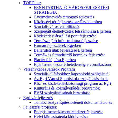
TOP Plusz
FENNTARTHATÓ VÁROSFEJLESZTÉSI
STRATÉGIA
Gyermeknevelés támogató fejlesztés
Közösségi tér fejlesztése az Érsekkertben
Szociális városrehabilitáció
Szegregált élethelyzetek felszámolása Egerben
Közlekedési átszállási pont fejlesztése
Természetjáró infrastruktúra fejlesztése
Humán fejlesztések Egerben
Belterületi utak fejlesztése Egerben
Termál- és Strandfürdő komplex fejlesztése
Piactér felújítása Egerben
Eljárásrend összeférhetetlenségre vonatkozóan
Versenyképes Járások Program
Szociális ellátásokhoz kapcsolódó szolgáltatá
Az Egri Városi Sportiskola szolgáltatásainak
Köz- és közlekedésbiztonsági program az Egri
Kulturális és közművelődési programok
EVSI szolgáltatásainak biztosítása
Egri vár fejlesztés
Tömlöc bástya Építéstörténeti dokumentáció és
Fejlesztési projektek
Energia menedzsment rendszer fejlesztése
Helyi klímastratégia kidolgozása