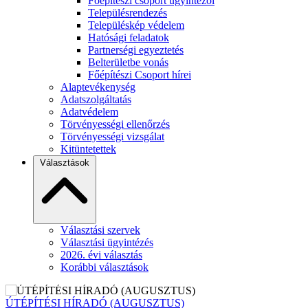
Főépítészi csoport ügyintézői
Településrendezés
Településkép védelem
Hatósági feladatok
Partnerségi egyeztetés
Belterületbe vonás
Főépítészi Csoport hírei
Alaptevékenység
Adatszolgáltatás
Adatvédelem
Törvényességi ellenőrzés
Törvényességi vizsgálat
Kitüntetettek
Választások
Választási szervek
Választási ügyintézés
2026. évi választás
Korábbi választások
ÚTÉPÍTÉSI HÍRADÓ (AUGUSZTUS)