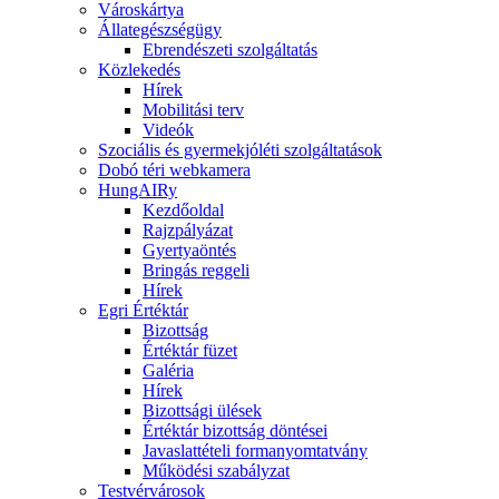
Városkártya
Állategészségügy
Ebrendészeti szolgáltatás
Közlekedés
Hírek
Mobilitási terv
Videók
Szociális és gyermekjóléti szolgáltatások
Dobó téri webkamera
HungAIRy
Kezdőoldal
Rajzpályázat
Gyertyaöntés
Bringás reggeli
Hírek
Egri Értéktár
Bizottság
Értéktár füzet
Galéria
Hírek
Bizottsági ülések
Értéktár bizottság döntései
Javaslattételi formanyomtatvány
Működési szabályzat
Testvérvárosok