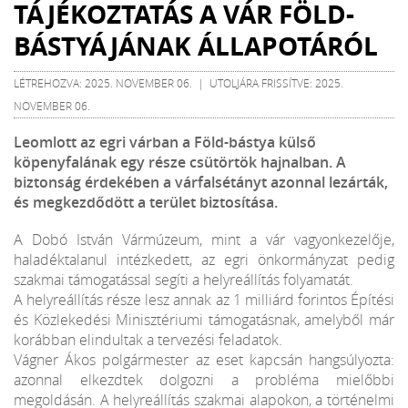
TÁJÉKOZTATÁS A VÁR FÖLD-
BÁSTYÁJÁNAK ÁLLAPOTÁRÓL
LÉTREHOZVA: 2025. NOVEMBER 06. | UTOLJÁRA FRISSÍTVE: 2025.
NOVEMBER 06.
Leomlott az egri várban a Föld-bástya külső
köpenyfalának egy része csütörtök hajnalban. A
biztonság érdekében a várfalsétányt azonnal lezárták,
és megkezdődött a terület biztosítása.
A Dobó István Vármúzeum, mint a vár vagyonkezelője,
haladéktalanul intézkedett, az egri önkormányzat pedig
szakmai támogatással segíti a helyreállítás folyamatát.
A helyreállítás része lesz annak az 1 milliárd forintos Építési
és Közlekedési Minisztériumi támogatásnak, amelyből már
korábban elindultak a tervezési feladatok.
Vágner Ákos polgármester az eset kapcsán hangsúlyozta:
azonnal elkezdtek dolgozni a probléma mielőbbi
megoldásán. A helyreállítás szakmai alapokon, a történelmi