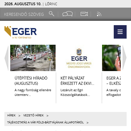
2026. AUGUSZTUS 10.
| LŐRINC
ÚTÉPÍTÉSI HÍRADÓ
KÉT PÁLYÁZAT
EGER A ZSEB
(AUGUSZTUS)
ÉRKEZETT AZ EKVI...
– ELKÉSZÜLT A.
A nagy forróság ellenére
Lezárult az Egri
A tavaly decem
ütemterv...
Közszolgáltatások...
elfogadott Kultur
>
>
HÍREK
VEZETŐ HÍREK
>
TÁJÉKOZTATÁS A VÁR FÖLD-BÁSTYÁJÁNAK ÁLLAPOTÁRÓL