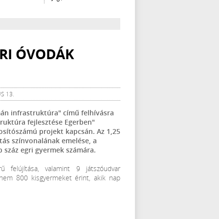
GRI ÓVODÁK
S 13.
n infrastruktúra" című felhívásra
uktúra fejlesztése Egerben"
sítószámú projekt kapcsán. Az 1,25
átás színvonalának emelése, a
b száz egri gyermek számára.
felújítása, valamint 9 játszóudvar
aknem 800 kisgyermeket érint, akik nap