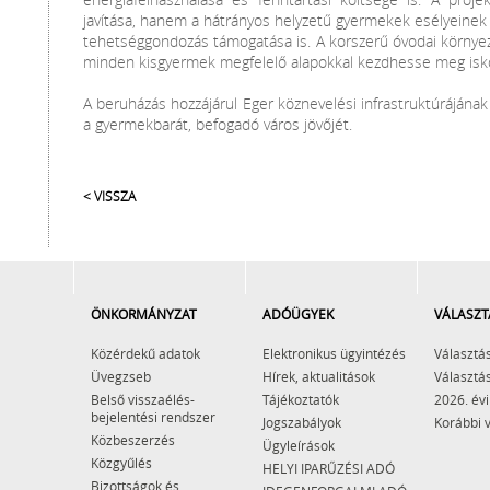
javítása, hanem a hátrányos helyzetű gyermekek esélyeinek 
tehetséggondozás támogatása is. A korszerű óvodai környez
minden kisgyermek megfelelő alapokkal kezdhesse meg iskol
A beruházás hozzájárul Eger köznevelési infrastruktúráján
a gyermekbarát, befogadó város jövőjét.
< VISSZA
ÖNKORMÁNYZAT
ADÓÜGYEK
VÁLASZT
Közérdekű adatok
Elektronikus ügyintézés
Választás
Üvegzseb
Hírek, aktualitások
Választás
Belső visszaélés-
Tájékoztatók
2026. évi
bejelentési rendszer
Jogszabályok
Korábbi 
Közbeszerzés
Ügyleírások
Közgyűlés
HELYI IPARŰZÉSI ADÓ
Bizottságok és