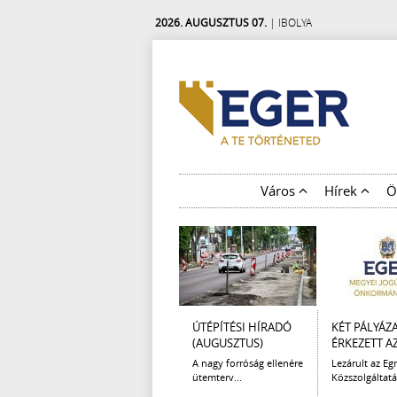
2026. AUGUSZTUS 07.
| IBOLYA
Város
Hírek
Ö
ÚTÉPÍTÉSI HÍRADÓ
KÉT PÁLYÁZ
(AUGUSZTUS)
ÉRKEZETT AZ 
A nagy forróság ellenére
Lezárult az Egr
ütemterv...
Közszolgáltatá