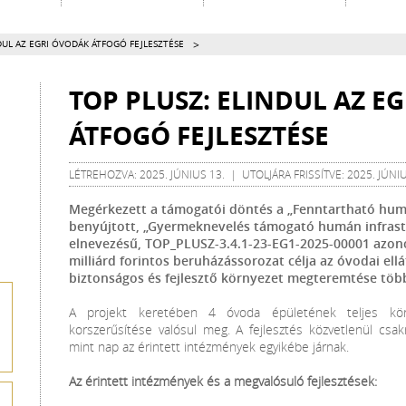
>
DUL AZ EGRI ÓVODÁK ÁTFOGÓ FEJLESZTÉSE
TOP PLUSZ: ELINDUL AZ E
ÁTFOGÓ FEJLESZTÉSE
LÉTREHOZVA: 2025. JÚNIUS 13. | UTOLJÁRA FRISSÍTVE: 2025. JÚNIU
Megérkezett a támogatói döntés a „Fenntartható humá
benyújtott, „Gyermeknevelés támogató humán infrastr
elnevezésű, TOP_PLUSZ-3.4.1-23-EG1-2025-00001 azono
milliárd forintos beruházássorozat célja az óvodai ell
biztonságos és fejlesztő környezet megteremtése töb
A projekt keretében 4 óvoda épületének teljes körű 
korszerűsítése valósul meg. A fejlesztés közvetlenül cs
mint nap az érintett intézmények egyikébe járnak.
Az érintett intézmények és a megvalósuló fejlesztések: