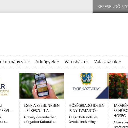
nkormányzat
Adóügyek
Városháza
Választások
AT
EGER A ZSEBÜNKBEN
HŐSÉGRIADÓ IDEJÉN
TAKARÉ
EKVI...
– ELKÉSZÜLT A...
IS NYITVATARTÓ...
ÉS HŰS
HŐSÉG..
i
A tavaly decemberben
Az Egri Bölcsődei és
sok...
elfogadott Kulturális...
Óvodai Intézmény...
A követk
ismét extr