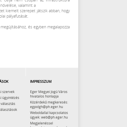
növelése, valamint a
et kiemelt szerepet játszik abban, hogy
ai pályafutását.
ak megújításához, és egyben megalapozza
ÁSOK
IMPRESSZUM
i szervek
Eger Megyei Jogú Város
hivatalos honlapja
i ügyintézés
Közérdekű megkeresés:
 választás
egpolgh@ph.eger.hu
választások
Weboldallal kapcsolatos
ügyek: web@ph.eger.hu
Megjelenéssel