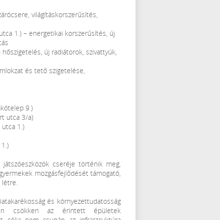
zárócsere, világításkorszerűsítés,
utca 1.) – energetikai korszerűsítés, új
tás
 hőszigetelés, új radiátorok, szivattyúk,
mlokzat és tető szigetelése,
akótelep 9.)
t utca 3/a)
 utca 1.)
1.)
 játszóeszközök cseréje történik meg,
a gyermekek mozgásfejlődését támogató,
létre.
rgiatakarékosság és környezettudatosság
sen csökken az érintett épületek
ekt célja nem csupán az infrastruktúra