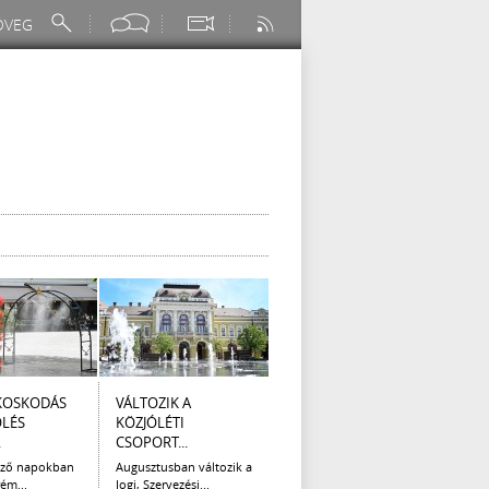
KOSKODÁS
VÁLTOZIK A
I. FOKÚ
ÚTÉP
ÖLÉS
KÖZJÓLÉTI
VÍZKORLÁTOZÁS
(AUG
.
CSOPORT...
EGER...
Az el
legna
ező napokban
Augusztusban változik a
Eger Megyei Jogú Város
ém...
Jogi, Szervezési...
Polgármestere, a...