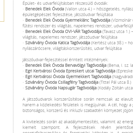
Épület- és udvarfelújításban részesülő óvodák:
·
Benedek Elek Óvoda
(Vallon utca 4.) – hőszigetelés, nyílás
épületgépészet fejlesztése, játszóudvar felújítása
·
Benedek Elek Óvoda Gyermeklánc Tagóvodája
(Vízimolnár 
fűtési rendszer és világítás, napelemes rendszer, udvarfelújí
·
Benedek Elek Óvoda OVI-VÁR Tagóvodája
(Tavasz utca 1.) –
világítás, napelemes rendszer, játszóudvar felújítása
·
Szivárvány Óvoda Katica Tagóvodája
(Kertész utca 38.) – ho
nyílászárócsere, világításkorszerűsítés, udvar felújítása
Játszóudvar-fejlesztéssel érintett intézmények:
·
Benedek Elek Óvoda Bervavölgyi Tagóvodája
(Berva, I. sz. l
·
Egri Kertvárosi Óvoda Epreskert utcai Tagóvodája
(Epresker
·
Egri Kertvárosi Óvoda Gyermekkert Tagóvodája
(Nagyváradi
·
Szivárvány Óvoda Csillagfény Tagóvodája
(Tittel Pál utca 8.)
·
Szivárvány Óvoda Napsugár Tagóvodája
(Kodály Zoltán utca 
A játszóudvarok korszerűsítése során nemcsak az elavult
hanem a közlekedési felületek is megújulnak. A cél, hogy 
biztonságos, korszerű és inkluzív szabadtéri környezet jöjjön 
A kivitelezés során az akadálymentesítés, valamint az ene
kiemelt szempont. A fejlesztések révén jelentő
energiafelhasználása és fenntartási költsége is. A proj