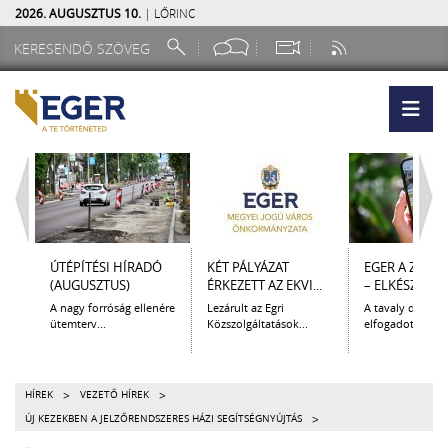
2026. AUGUSZTUS 10.
| LŐRINC
ÚTÉPÍTÉSI HÍRADÓ
KÉT PÁLYÁZAT
EGER A ZSEB
(AUGUSZTUS)
ÉRKEZETT AZ EKVI...
– ELKÉSZÜLT A.
A nagy forróság ellenére
Lezárult az Egri
A tavaly decem
ütemterv...
Közszolgáltatások...
elfogadott Kultur
>
>
HÍREK
VEZETŐ HÍREK
>
ÚJ KEZEKBEN A JELZŐRENDSZERES HÁZI SEGÍTSÉGNYÚJTÁS