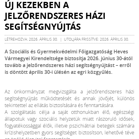
ÚJ KEZEKBEN A
JELZŐRENDSZERES HÁZI
SEGÍTSÉGNYÚJTÁS
LÉTREHOZVA: 2026. ÁPRILIS 30. | UTOLJÁRA FRISSÍTVE: 2026. ÁPRILIS 30.
A Szociális és Gyermekvédelmi Főigazgatóság Heves
Vármegyei Kirendeltsége biztosítja 2026. június 30-ától
tovább a jelzőrendszeres házi segítségnyújtást – erről
is döntött április 30-i ülésén az egri közgyűlés.
Az önkormányzat megvizsgálta a jelzőrendszeres házi
segítségnyújtás működtetését és annak jövőjét, különös
tekintettel az ellátás biztosítására és fenntartására.
A szolgáltatás célja a saját otthonukban élő, egészségi
állapotuk vagy szociális helyzetük miatt rászoruló idősek,
fogyatékossággal élők, illetve pszichiátriai betegek számára
krízishelyzetben gyors segítséget biztosítson, lehetővé téve