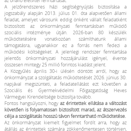
az önálló életvitel fenntartását.
A jelzőrendszeres házi segítségnyújtás biztosítása a
jogszabály alapján 2013. július 01. óta alapvetően állami
feladat, amelyet városunk eddig önként vállalt feladatként
biztosított az önkormányzati fenntartásban működő
szociális intézménye útján. 2026-ban 80 készülék
működtetésére vonatkozóan számíthatunk állami
támogatásra, ugyanakkor ez a forrás nem fedezi a
működési költségeket. A jelenlegi rendszer fenntartása
jelentős önkormányzati hozzájárulást igényel, évente
összesen mintegy 25 millió forintos kiadást jelent.
A Közgyűlés április 30-i ülésén döntött arról, hogy az
önkormányzat a szolgáltatás működtetését 2026. június 30.
napjával megszünteti, a feladatellátást ezt követően a
Szociális és Gyermekvédelmi Főigazgatóság Heves
Vármegyei Kirendeltsége biztosítja tovább.
Fontos hangsúlyozni, hogy
az érintettek ellátása a változást
követően is folyamatosan biztosított marad, az átszervezés
célja a szolgáltatás hosszú távon fenntartható működtetése.
Az önkormányzat kiemelt figyelmet fordít arra, hogy az
átállás az érintettek számára zökkenőmentesen történjen,