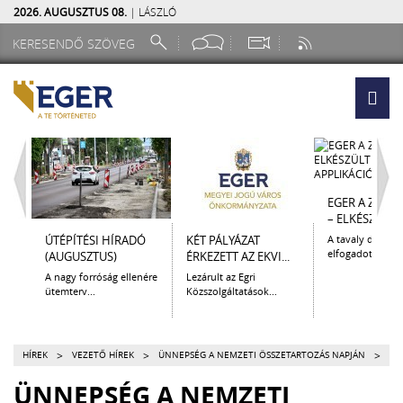
2026. AUGUSZTUS 08.
| LÁSZLÓ
EGER A ZSEB
– ELKÉSZÜLT A.
ÚTÉPÍTÉSI HÍRADÓ
KÉT PÁLYÁZAT
A tavaly decem
elfogadott Kultur
(AUGUSZTUS)
ÉRKEZETT AZ EKVI...
A nagy forróság ellenére
Lezárult az Egri
ütemterv...
Közszolgáltatások...
>
>
>
HÍREK
VEZETŐ HÍREK
ÜNNEPSÉG A NEMZETI ÖSSZETARTOZÁS NAPJÁN
ÜNNEPSÉG A NEMZETI