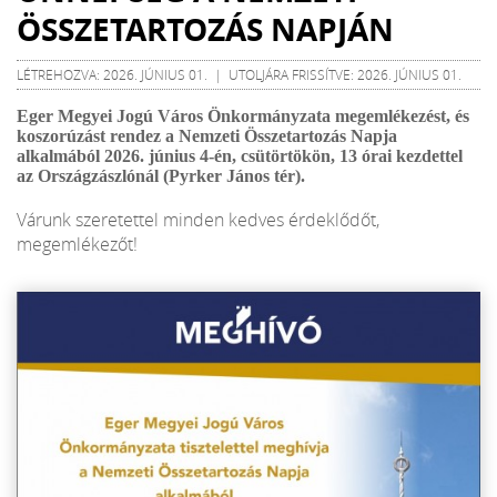
ÖSSZETARTOZÁS NAPJÁN
LÉTREHOZVA: 2026. JÚNIUS 01. | UTOLJÁRA FRISSÍTVE: 2026. JÚNIUS 01.
Eger Megyei Jogú Város Önkormányzata megemlékezést, és
koszorúzást rendez a Nemzeti Összetartozás Napja
alkalmából 2026. június 4-én, csütörtökön, 13 órai kezdettel
az Országzászlónál (Pyrker János tér).
Várunk szeretettel minden kedves érdeklődőt,
megemlékezőt!