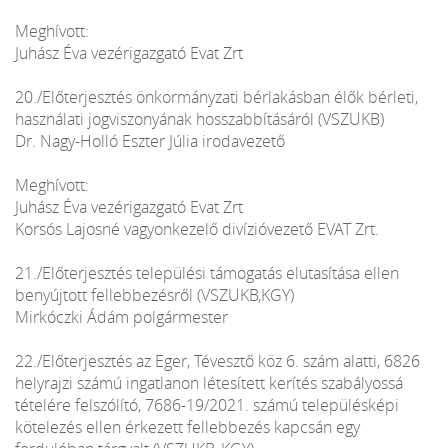
Meghívott:
Juhász Éva vezérigazgató Evat Zrt
20./Előterjesztés önkormányzati bérlakásban élők bérleti,
használati jogviszonyának hosszabbításáról (VSZUKB)
Dr. Nagy-Holló Eszter Júlia irodavezető
Meghívott:
Juhász Éva vezérigazgató Evat Zrt
Korsós Lajosné vagyonkezelő divízióvezető EVAT Zrt.
21./Előterjesztés települési támogatás elutasítása ellen
benyújtott fellebbezésről (VSZUKB,KGY)
Mirkóczki Ádám polgármester
22./Előterjesztés az Eger, Tévesztő köz 6. szám alatti, 6826
helyrajzi számú ingatlanon létesített kerítés szabályossá
tételére felszólító, 7686-19/2021. számú településképi
kötelezés ellen érkezett fellebbezés kapcsán egy