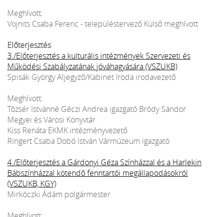
Meghívott:
Vojnits Csaba Ferenc - településtervező Külső meghívott
Előterjesztés
3./Előterjesztés a kulturális intézmények Szervezeti és
Működési Szabályzatának jóváhagyására (VSZUKB)
Spisák György Aljegyző/Kabinet Iroda irodavezető
Meghívott:
Tőzsér Istvánné Géczi Andrea igazgató Bródy Sándor
Megyei és Városi Könyvtár
Kiss Renáta EKMK intézményvezető
Ringert Csaba Dobó István Vármúzeum igazgató
4./Előterjesztés a Gárdonyi Géza Színházzal és a Harlekin
Bábszínházzal kötendő fenntartói megállapodásokról
(VSZUKB, KGY)
Mirkóczki Ádám polgármester
Meghívott: