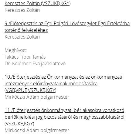
Keresztes Zoltán (VSZUKB,KGY)
Keresztes Zoltán
9./Előterjesztés az Egri Polgári Lövészegylet Egri Értéktárba
történő felvételéhez
Keresztes Zoltán
Meghívott:
Takács Tibor Tamás
Dr. Kelemen Éva javaslattevő
10./Előterjesztés az Önkormányzat és az önkormányzati
intézmények előirányzatainak módosítására
(VGB,VPÜB,VSZUKB,KGY)
Mirkóczki Ádám polgármester
11./Előterjesztés önkormányzati bérlakásokra vonatkozó
bérlőkijelölési jog biztosításáról és meghosszabbításáról
(VSZUKB,KGY)
Mirkóczki Ádám polgármester