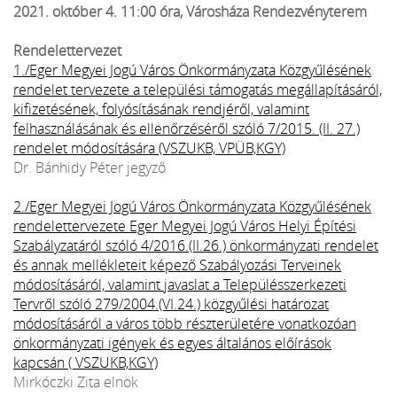
2021. október 4. 11:00 óra, Városháza Rendezvényterem
Rendelettervezet
1./Eger Megyei Jogú Város Önkormányzata Közgyűlésének
rendelet tervezete a települési támogatás megállapításáról,
kifizetésének, folyósításának rendjéről, valamint
felhasználásának és ellenőrzéséről szóló 7/2015. (II. 27.)
rendelet módosítására (VSZUKB, VPÜB,KGY)
Dr. Bánhidy Péter jegyző
2./Eger Megyei Jogú Város Önkormányzata Közgyűlésének
rendelettervezete Eger Megyei Jogú Város Helyi Építési
Szabályzatáról szóló 4/2016.(II.26.) önkormányzati rendelet
és annak mellékleteit képező Szabályozási Terveinek
módosításáról, valamint javaslat a Településszerkezeti
Tervről szóló 279/2004.(VI.24.) közgyűlési határozat
módosításáról a város több részterületére vonatkozóan
önkormányzati igények és egyes általános előírások
kapcsán ( VSZUKB,KGY)
Mirkóczki Zita elnök