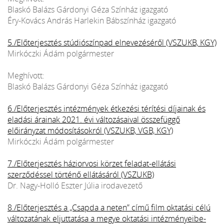
Blaskó Balázs Gárdonyi Géza Színház igazgató
Éry-Kovács András Harlekin Bábszínház igazgató
5./Előterjesztés stúdiószínpad elnevezéséről (VSZUKB, KGY)
Mirkóczki Ádám polgármester
Meghívott:
Blaskó Balázs Gárdonyi Géza Színház igazgató
6./Előterjesztés intézmények étkezési térítési díjainak és
eladási árainak 2021. évi változásaival összefüggő
előirányzat módosításokról (VSZUKB, VGB, KGY)
Mirkóczki Ádám polgármester
7./Előterjesztés háziorvosi körzet feladat-ellátási
szerződéssel történő ellátásáról (VSZUKB)
Dr. Nagy-Holló Eszter Júlia irodavezető
8./Előterjesztés a „Csapda a neten” című film oktatási célú
változatának eljuttatása a megye oktatási intézményeibe-