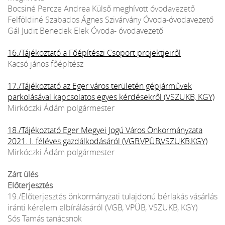
Bocsiné Percze Andrea Külső meghívott óvodavezető
Felföldiné Szabados Ágnes Szivárvány Óvoda-óvodavezető
Gál Judit Benedek Elek Óvoda- óvodavezető
16./Tájékoztató a Főépítészi Csoport projektjeiről
Kacsó jános főépítész
17./Tájékoztató az Eger város területén gépjárművek
parkolásával kapcsolatos egyes kérdésekről (VSZUKB, KGY)
Mirkóczki Ádám polgármester
18./Tájékoztató Eger Megyei Jogú Város Önkormányzata
2021. I. féléves gazdálkodásáról (VGB,VPÜB,VSZUKB,KGY)
Mirkóczki Ádám polgármester
Zárt ülés
Előterjesztés
19./Előterjesztés önkormányzati tulajdonú bérlakás vásárlás
iránti kérelem elbírálásáról (VGB, VPÜB, VSZUKB, KGY)
Sós Tamás tanácsnok