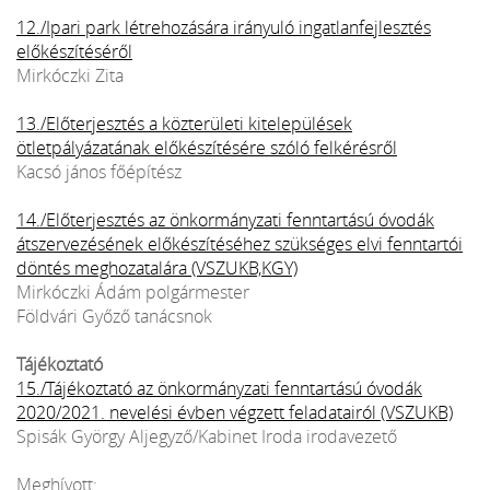
12./Ipari park létrehozására irányuló ingatlanfejlesztés
előkészítéséről
Mirkóczki Zita
13./Előterjesztés a közterületi kitelepülések
ötletpályázatának előkészítésére szóló felkérésről
Kacsó jános főépítész
14./Előterjesztés az önkormányzati fenntartású óvodák
átszervezésének előkészítéséhez szükséges elvi fenntartói
döntés meghozatalára (VSZUKB,KGY)
Mirkóczki Ádám polgármester
Földvári Győző tanácsnok
Tájékoztató
15./Tájékoztató az önkormányzati fenntartású óvodák
2020/2021. nevelési évben végzett feladatairól (VSZUKB)
Spisák György Aljegyző/Kabinet Iroda irodavezető
Meghívott: