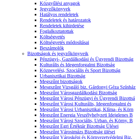
Közgyűlési anyagok
Jegyzőkönyvek
Hatályos rendeletek
Rendeletek és határozatok
Rendeletek kihirdetése
Foglalkoztatottak
Költségvetés
Költségvetés módosításai
Beszámolók
Bizottságok és jegyzőkönyveik
Pénzügyi-, Gazdálkodási és Ügyrendi Bizottság
Kulturális és Idegenforgalmi Bizottság
Köznevelési, Szociális és Sport Bizottság
Urbanisztikai Bizottság
Megszűnt bizottságok
Mesgszűnt Vizsgáló biz. Gárdonyi Géza Színház
Megszűnt Városgazdálkodási Bizottság
Megszűnt Városi Pénzügyi és Ügyrendi Bizottsá
Megszűnt Városi Kulturális, Idegenforgalmi és
Megszűnt Városi Urbanisztikai, Klíma- és Körn
Megszűnt Energia Veszélyhelyzeti Ideiglenes B
Megszűnt Városi Szociális, Urban. és Körny. B
Megszűnt Egri Értéktár Bizottság Ülései
Megszűnt Városimázs Bizottság ülései
Megszűnt Városképi és Környezetvédelmi Biz.