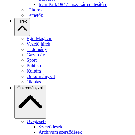
Ipari Park 9847 hrsz. kármentesítése
Táborok
Temetők
Hírek
Egri Magazin
Vezető hírek
Tudomány
Gazdaság
Sport
Politika
Kultúra
Önkormányzat
Oktatás
Önkormányzat
Üvegzseb
Szerződések
Archivum szerződések