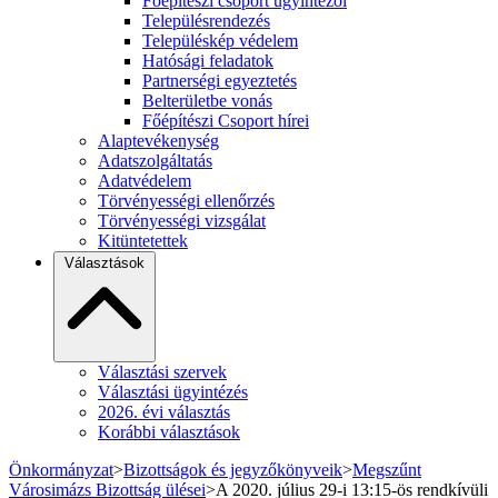
Főépítészi csoport ügyintézői
Településrendezés
Településkép védelem
Hatósági feladatok
Partnerségi egyeztetés
Belterületbe vonás
Főépítészi Csoport hírei
Alaptevékenység
Adatszolgáltatás
Adatvédelem
Törvényességi ellenőrzés
Törvényességi vizsgálat
Kitüntetettek
Választások
Választási szervek
Választási ügyintézés
2026. évi választás
Korábbi választások
Önkormányzat
>
Bizottságok és jegyzőkönyveik
>
Megszűnt
Városimázs Bizottság ülései
>
A 2020. július 29-i 13:15-ös rendkívüli