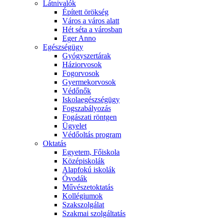
Látnivalók
Épített örökség
Város a város alatt
Hét séta a városban
Eger Anno
Egészségügy
Gyógyszertárak
Háziorvosok
Fogorvosok
Gyermekorvosok
Védőnők
Iskolaegészségügy
Fogszabályozás
Fogászati röntgen
Ügyelet
Védőoltás program
Oktatás
Egyetem, Főiskola
Középiskolák
Alapfokú iskolák
Óvodák
Művészetoktatás
Kollégiumok
Szakszolgálat
Szakmai szolgáltatás