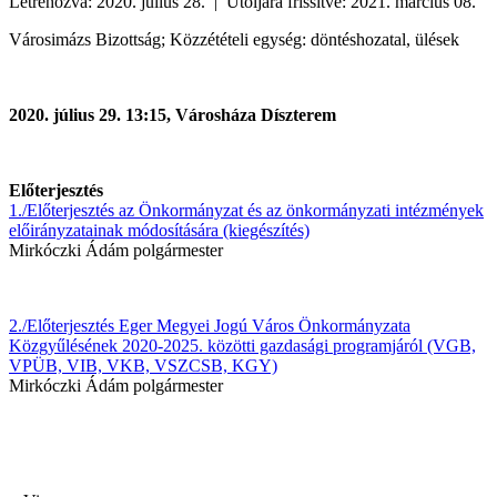
Létrehozva: 2020. július 28. | Utoljára frissítve: 2021. március 08.
Városimázs Bizottság; Közzétételi egység: döntéshozatal, ülések
2020. július 29. 13:15, Városháza Díszterem
Előterjesztés
1./Előterjesztés az Önkormányzat és az önkormányzati intézmények
előirányzatainak módosítására (kiegészítés)
Mirkóczki Ádám polgármester
2./Előterjesztés Eger Megyei Jogú Város Önkormányzata
Közgyűlésének 2020-2025. közötti gazdasági programjáról (VGB,
VPÜB, VIB, VKB, VSZCSB, KGY)
Mirkóczki Ádám polgármester