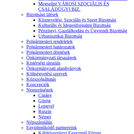
Megszűnt VÁROSI SZOCIÁLIS ÉS
CSALÁDÜGYI BIZ.
Bizottsági ülések
Köznevelési, Szociális és Sport Bizottság
Kulturális és Idegenforgalmi Bizottság
Pénzügyi, Gazdálkodási és Ügyrendi Bizottság
Urbanisztikai Bizottság
Polgármesteri rendeletek
Polgármesteri határozatok
Polgármesteri döntések
Önkormányzati társaságok
Kistérségi társulás
Önkormányzati alapítványok
Költségvetési szervek
Közszolgáltatás
Koncepciók
Nemzetiségek
Cigány
Görög
Lengyel
Ruszin
Német
Népszámlálás
Együttműködő partnereink
Kábítószerügyi Egyeztető Fórum