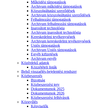
Működési támogatások
Archivum működési támogatások
Közszolgáltatási szerződések
Archivum közszolgáltatási szerződések
Felhalmozási támogatások
Archivum felhalmozási támogatások
Iparosított technológia
Archivum iparosított technológia
Kereskedelmi tevékenységek
Archivum kereskedelmi tevékenységek
Uniós támogatások
Archivum Uniós támogatások
Egyéb kifizetések
Archivum egyéb
Közérdekű adatok
Közzétételi listák
Belső visszaélés-bejelentési rendszer
Közbeszerzés
Bizottság
Közbeszerzési terv
Dokumentumok 2025
Dokumentumok 2026
Közbeszerzési felhívások
Közgyűlés
Képviselők