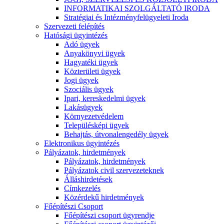
INFORMATIKAI SZOLGÁLTATÓ IRODA
Stratégiai és Intézményfelügyeleti Iroda
Szervezeti felépítés
Hatósági ügyintézés
Adó ügyek
Anyakönyvi ügyek
Hagyatéki ügyek
Közterületi ügyek
Jogi ügyek
Szociális ügyek
Ipari, kereskedelmi ügyek
Lakásügyek
Környezetvédelem
Településképi ügyek
Behajtás, útvonalengedély ügyek
Elektronikus ügyintézés
Pályázatok, hirdetmények
Pályázatok, hirdetmények
Pályázatok civil szervezeteknek
Álláshirdetések
Címkezelés
Közérdekű hirdetmények
Főépítészi Csoport
Főépítészi csoport ügyrendje