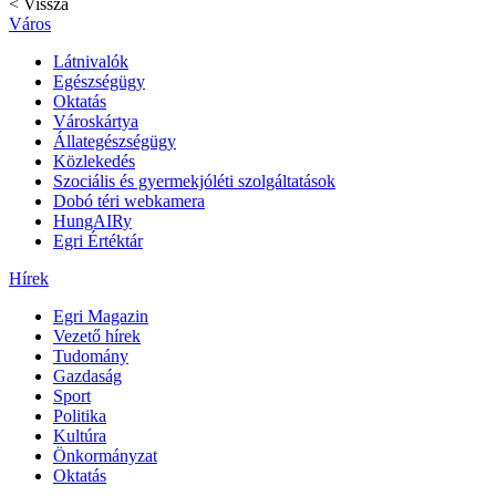
< Vissza
Város
Látnivalók
Egészségügy
Oktatás
Városkártya
Állategészségügy
Közlekedés
Szociális és gyermekjóléti szolgáltatások
Dobó téri webkamera
HungAIRy
Egri Értéktár
Hírek
Egri Magazin
Vezető hírek
Tudomány
Gazdaság
Sport
Politika
Kultúra
Önkormányzat
Oktatás