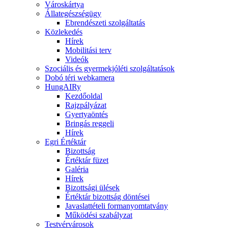
Városkártya
Állategészségügy
Ebrendészeti szolgáltatás
Közlekedés
Hírek
Mobilitási terv
Videók
Szociális és gyermekjóléti szolgáltatások
Dobó téri webkamera
HungAIRy
Kezdőoldal
Rajzpályázat
Gyertyaöntés
Bringás reggeli
Hírek
Egri Értéktár
Bizottság
Értéktár füzet
Galéria
Hírek
Bizottsági ülések
Értéktár bizottság döntései
Javaslattételi formanyomtatvány
Működési szabályzat
Testvérvárosok