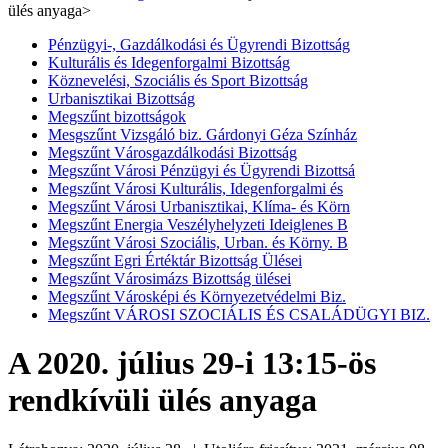
ülés anyaga
>
Pénzügyi-, Gazdálkodási és Ügyrendi Bizottság
Kulturális és Idegenforgalmi Bizottság
Köznevelési, Szociális és Sport Bizottság
Urbanisztikai Bizottság
Megszűnt bizottságok
Mesgszűnt Vizsgáló biz. Gárdonyi Géza Színház
Megszűnt Városgazdálkodási Bizottság
Megszűnt Városi Pénzügyi és Ügyrendi Bizottsá
Megszűnt Városi Kulturális, Idegenforgalmi és
Megszűnt Városi Urbanisztikai, Klíma- és Körn
Megszűnt Energia Veszélyhelyzeti Ideiglenes B
Megszűnt Városi Szociális, Urban. és Körny. B
Megszűnt Egri Értéktár Bizottság Ülései
Megszűnt Városimázs Bizottság ülései
Megszűnt Városképi és Környezetvédelmi Biz.
Megszűnt VÁROSI SZOCIÁLIS ÉS CSALÁDÜGYI BIZ.
A 2020. július 29-i 13:15-ös
rendkívüli ülés anyaga