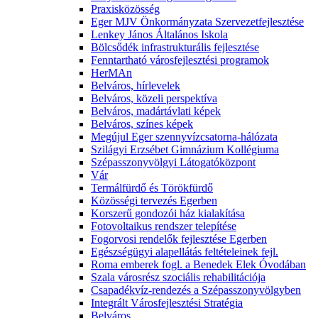
Praxisközösség
Eger MJV Önkormányzata Szervezetfejlesztése
Lenkey János Általános Iskola
Bölcsődék infrastrukturális fejlesztése
Fenntartható városfejlesztési programok
HerMAn
Belváros, hírlevelek
Belváros, közeli perspektíva
Belváros, madártávlati képek
Belváros, színes képek
Megújul Eger szennyvízcsatorna-hálózata
Szilágyi Erzsébet Gimnázium Kollégiuma
Szépasszonyvölgyi Látogatóközpont
Vár
Termálfürdő és Törökfürdő
Közösségi tervezés Egerben
Korszerű gondozói ház kialakítása
Fotovoltaikus rendszer telepítése
Fogorvosi rendelők fejlesztése Egerben
Egészségügyi alapellátás feltételeinek fejl.
Roma emberek fogl. a Benedek Elek Óvodában
Szala városrész szociális rehabilitációja
Csapadékvíz-rendezés a Szépasszonyvölgyben
Integrált Városfejlesztési Stratégia
Belváros