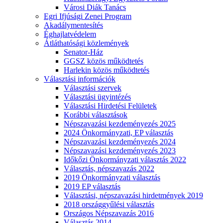
Városi Diák Tanács
Egri Ifjúsági Zenei Program
Akadálymentesítés
Éghajlatvédelem
Átláthatósági közlemények
Senator-Ház
GGSZ közös működtetés
Harlekin közös működtetés
Választási információk
Választási szervek
Választási ügyintézés
Választási Hirdetési Felületek
Korábbi választások
Népszavazási kezdeményezés 2025
2024 Önkormányzati, EP választás
Népszavazási kezdeményezés 2024
Népszavazási kezdeményezés 2023
Időkőzi Önkormányzati választás 2022
Választás, népszavazás 2022
2019 Önkormányzati választás
2019 EP választás
Választási, népszavazási hirdetmények 2019
2018 országgyűlési választás
Országos Népszavazás 2016
Választás 2014