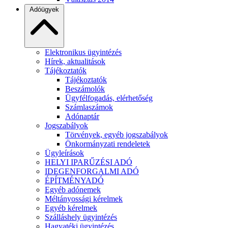
Adóügyek
Elektronikus ügyintézés
Hírek, aktualitások
Tájékoztatók
Tájékoztatók
Beszámolók
Ügyfélfogadás, elérhetőség
Számlaszámok
Adónaptár
Jogszabályok
Törvények, egyéb jogszabályok
Önkormányzati rendeletek
Ügyleírások
HELYI IPARŰZÉSI ADÓ
IDEGENFORGALMI ADÓ
ÉPÍTMÉNYADÓ
Egyéb adónemek
Méltányossági kérelmek
Egyéb kérelmek
Szálláshely ügyintézés
Hagyatéki ügyintézés