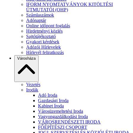
IFORM NYOMTATVÁNYOK KITÖLTÉSI
ÚTMUTATÓI (OHP)
Számlaszámok
Adónaptár
Online időpont foglalás
Hirdetményi közlés
Sajtótájékoztató
Gyakori kérdések
Adózói Hírlevelek
Hírlevél feliratkozás
Városháza
Vezetés
Irodák
Adó Iroda
Gazdasági Iroda
Kabinet Iroda
Városüzemeltetési Iroda
Vagyongazdálkodási Iroda
VÁROSRENDÉSZETI IRODA
FŐÉPÍTÉSZI CSOPORT
JOGI, SZERVEZÉSI ÉS KÖZJÓLÉTI IRODA