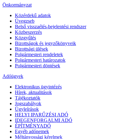
Önkormányzat
Közérdekű adatok
Üvegzseb
Belső visszaélés-bejelentési rendszer
Közbeszerzés
Közgyűlés
Bizottságok és jegyzőkönyveik
Bizottsági ülések
Polgármesteri rendeletek
Polgármesteri határozatok
Polgármesteri döntések
Adóügyek
Elektronikus ügyintézés
Hírek, aktualitások
Tájékoztatók
Jogszabályok
Ügyleírások
HELYI IPARŰZÉSI ADÓ
IDEGENFORGALMI ADÓ
ÉPÍTMÉNYADÓ
Egyéb adónemek
Méltányossági kérelmek