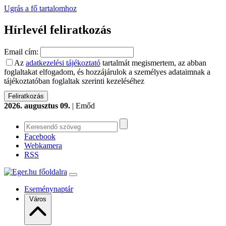
Ugrás a fő tartalomhoz
Hírlevél feliratkozás
Email cím:
Az
adatkezelési tájékoztató
tartalmát megismertem, az abban
foglaltakat elfogadom, és hozzájárulok a személyes adataimnak a
tájékoztatóban foglaltak szerinti kezeléséhez
2026. augusztus 09.
| Emőd
Facebook
Webkamera
RSS
Eseménynaptár
Város