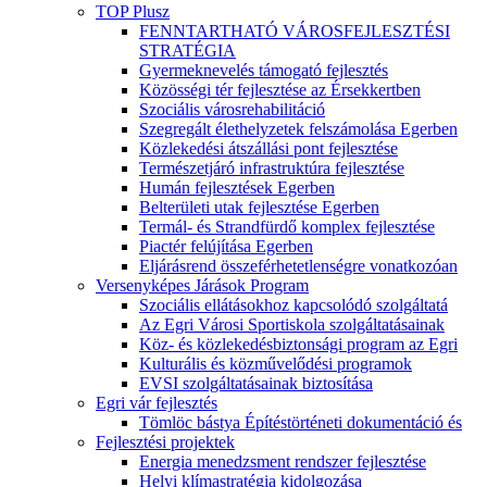
TOP Plusz
FENNTARTHATÓ VÁROSFEJLESZTÉSI
STRATÉGIA
Gyermeknevelés támogató fejlesztés
Közösségi tér fejlesztése az Érsekkertben
Szociális városrehabilitáció
Szegregált élethelyzetek felszámolása Egerben
Közlekedési átszállási pont fejlesztése
Természetjáró infrastruktúra fejlesztése
Humán fejlesztések Egerben
Belterületi utak fejlesztése Egerben
Termál- és Strandfürdő komplex fejlesztése
Piactér felújítása Egerben
Eljárásrend összeférhetetlenségre vonatkozóan
Versenyképes Járások Program
Szociális ellátásokhoz kapcsolódó szolgáltatá
Az Egri Városi Sportiskola szolgáltatásainak
Köz- és közlekedésbiztonsági program az Egri
Kulturális és közművelődési programok
EVSI szolgáltatásainak biztosítása
Egri vár fejlesztés
Tömlöc bástya Építéstörténeti dokumentáció és
Fejlesztési projektek
Energia menedzsment rendszer fejlesztése
Helyi klímastratégia kidolgozása