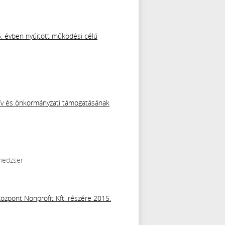
5. évben nyújtott működési célú
atív és önkormányzati támogatásának
enedzser
Központ Nonprofit Kft. részére 2015.