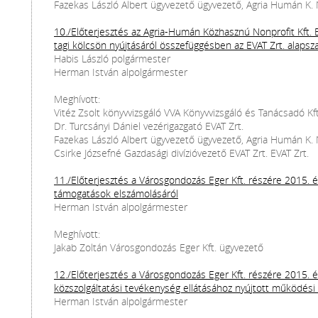
Fazekas László Albert ügyvezető ügyvezető, Agria Humán K. N
10./Előterjesztés az Agria-Humán Közhasznú Nonprofit Kft. E
tagi kölcsön nyújtásáról összefüggésben az EVAT Zrt. alaps
Habis László polgármester
Herman István alpolgármester
Meghívott:
Vitéz Zsolt könyvvizsgáló VVA Könyvvizsgáló és Tanácsadó Kft
Dr. Turcsányi Dániel vezérigazgató EVAT Zrt.
Fazekas László Albert ügyvezető ügyvezető, Agria Humán K. N
Csirke Józsefné Gazdasági divízióvezető EVAT Zrt. EVAT Zrt.
11./Előterjesztés a Városgondozás Eger Kft. részére 2015. 
támogatások elszámolásáról
Herman István alpolgármester
Meghívott:
Jakab Zoltán Városgondozás Eger Kft. ügyvezető
12./Előterjesztés a Városgondozás Eger Kft. részére 2015.
közszolgáltatási tevékenység ellátásához nyújtott működési
Herman István alpolgármester