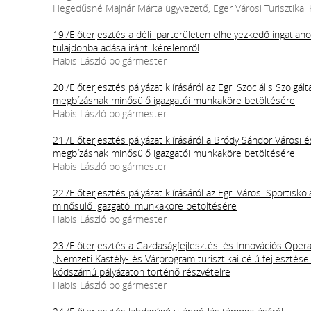
Hegedűsné Majnár Márta ügyvezető, Eger Városi Turisztikai K.
19./Előterjesztés a déli iparterületen elhelyezkedő ingatla
tulajdonba adása iránti kérelemről
Habis László polgármester
20./Előterjesztés pályázat kiírásáról az Egri Szociális Szolg
megbízásnak minősülő igazgatói munkaköre betöltésére
Habis László polgármester
21./Előterjesztés pályázat kiírásáról a Bródy Sándor Városi
megbízásnak minősülő igazgatói munkaköre betöltésére
Habis László polgármester
22./Előterjesztés pályázat kiírásáról az Egri Városi Sportis
minősülő igazgatói munkaköre betöltésére
Habis László polgármester
23./Előterjesztés a Gazdaságfejlesztési és Innovációs Ope
„Nemzeti Kastély- és Várprogram turisztikai célú fejleszté
kódszámú pályázaton történő részvételre
Habis László polgármester