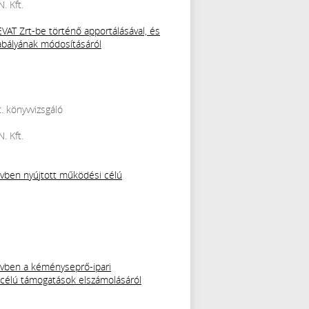
. Kft.
VAT Zrt-be történő apportálásával, és
zabályának módosításáról
. könyvvizsgáló
. Kft.
évben nyújtott működési célú
 évben a kéményseprő-ipari
 célú támogatások elszámolásáról