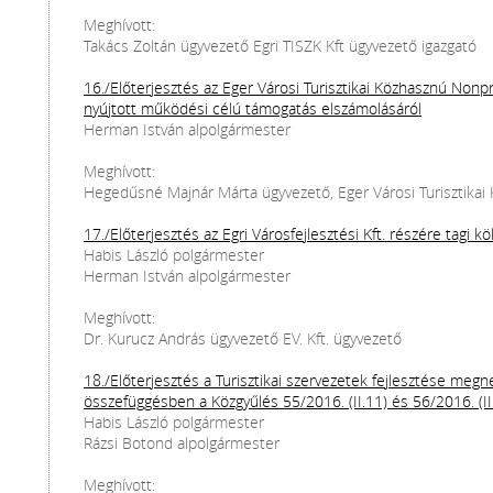
Meghívott:
Takács Zoltán ügyvezető Egri TISZK Kft ügyvezető igazgató
16./Előterjesztés az Eger Városi Turisztikai Közhasznú Nonpr
nyújtott működési célú támogatás elszámolásáról
Herman István alpolgármester
Meghívott:
Hegedűsné Majnár Márta ügyvezető, Eger Városi Turisztikai K.
17./Előterjesztés az Egri Városfejlesztési Kft. részére tagi k
Habis László polgármester
Herman István alpolgármester
Meghívott:
Dr. Kurucz András ügyvezető EV. Kft. ügyvezető
18./Előterjesztés a Turisztikai szervezetek fejlesztése meg
összefüggésben a Közgyűlés 55/2016. (II.11) és 56/2016. (II
Habis László polgármester
Rázsi Botond alpolgármester
Meghívott: