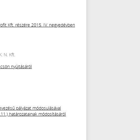
ofit Kft. részére 2015. IV. negyedévben
 N. Kft.
ölcsön nyújtásáról
nevezésű pályázat módosulásával
.11.) határozatainak módosításáról