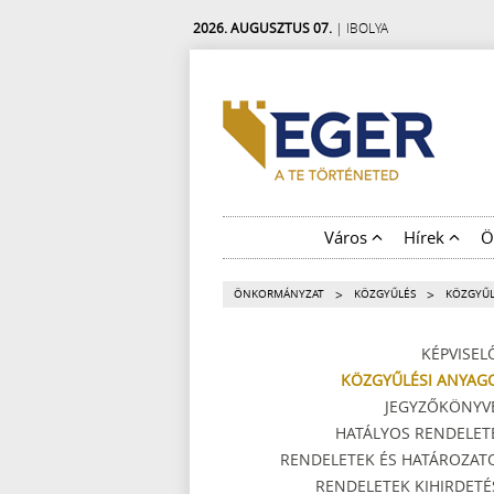
2026. AUGUSZTUS 07.
| IBOLYA
Város
Hírek
Ö
>
>
ÖNKORMÁNYZAT
KÖZGYŰLÉS
KÖZGYŰL
KÉPVISEL
KÖZGYŰLÉSI ANYAG
JEGYZŐKÖNYV
HATÁLYOS RENDELET
RENDELETEK ÉS HATÁROZAT
RENDELETEK KIHIRDETÉ