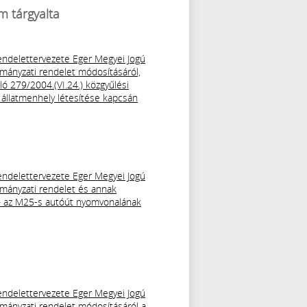
m tárgyalta
ndelettervezete Eger Megyei Jogú
ormányzati rendelet módosításáról,
óló 279/2004.(VI.24.) közgyűlési
 állatmenhely létesítése kapcsán
ndelettervezete Eger Megyei Jogú
ormányzati rendelet és annak
 – az M25-s autóút nyomvonalának
ndelettervezete Eger Megyei Jogú
ormányzati rendelet módosításáról a