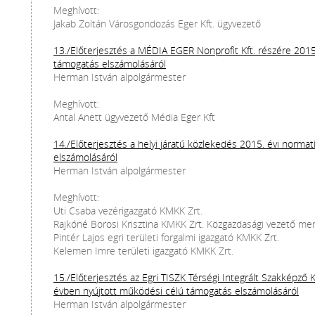
Meghívott:
Jakab Zoltán Városgondozás Eger Kft. ügyvezető
13./Előterjesztés a MÉDIA EGER Nonprofit Kft. részére 201
támogatás elszámolásáról
Herman István alpolgármester
Meghívott:
Antal Anett ügyvezető Média Eger Kft
14./Előterjesztés a helyi járatú közlekedés 2015. évi norm
elszámolásáról
Herman István alpolgármester
Meghívott:
Uti Csaba vezérigazgató KMKK Zrt.
Rajkóné Borosi Krisztina KMKK Zrt. Közgazdasági vezető m
Pintér Lajos egri területi forgalmi igazgató KMKK Zrt.
Kelemen Imre területi igazgató KMKK Zrt.
15./Előterjesztés az Egri TISZK Térségi Integrált Szakképző 
évben nyújtott működési célú támogatás elszámolásáról
Herman István alpolgármester