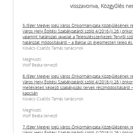
visszavonva, Közgyűlés ne
5./Eger Megyei Jogú Város Önkormányzata Közgyűlésének re
Város Helyi Építési Szabályzatáról szóló 4/2016.(II.26.) önk
valamint határozati javaslat a Településszerkezeti Tervről sz
határozat módosításáról – a Baktai úti gyepmesteri telep és
Kovács-Csatlós Tamás tanácsnok
Meghívott:
Wolf Beáta tervező
6./Eger Megyei Jogú Város Önkormányzata Közgyűlésének re
Város Helyi Építési Szabályzatáról szóló 4/2016.(II.26.) önk
mellékleteit képező szabályozási tervek részmódosításáról
kapcsán
Kovács-Csatlós Tamás tanácsnok
Meghívott:
Wolf Beáta tervező
7./Eger Megyei Jogú Város Önkormányzata Közgyűlésének re
Város Helyi Építési Szabályzatáról szóló 4/2016.(II.26.) önk