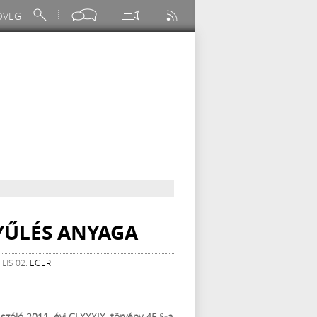
GYŰLÉS ANYAGA
LIS 02.
EGER
szóló 2011. évi CLXXXIX. törvény 45.§-a