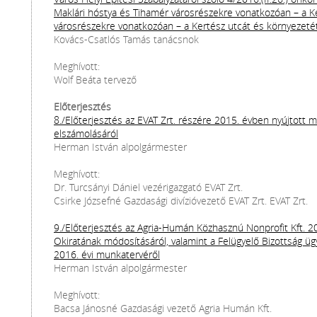
Maklári hóstya és Tihamér városrészekre vonatkozóan – a K
városrészekre vonatkozóan – a Kertész utcát és környezeté
Kovács-Csatlós Tamás tanácsnok
Meghívott:
Wolf Beáta tervező
Előterjesztés
8./Előterjesztés az EVAT Zrt. részére 2015. évben nyújtott
elszámolásáról
Herman István alpolgármester
Meghívott:
Dr. Turcsányi Dániel vezérigazgató EVAT Zrt.
Csirke Józsefné Gazdasági divízióvezető EVAT Zrt. EVAT Zrt.
9./Előterjesztés az Agria-Humán Közhasznú Nonprofit Kft. 201
Okiratának módosításáról, valamint a Felügyelő Bizottság üg
2016. évi munkatervéről
Herman István alpolgármester
Meghívott:
Bacsa Jánosné Gazdasági vezető Agria Humán Kft.