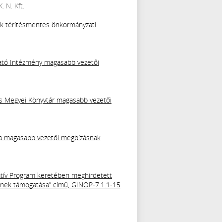
 N. Kft.
nok térítésmentes önkormányzati
áltató Intézmény magasabb vezetői
 és Megyei Könyvtár magasabb vezetői
kola magasabb vezetői megbízásnak
ratív Program keretében meghirdetett
seinek támogatása” című, GINOP-7.1.1-15