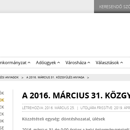
nkormányzat
Adóügyek
Városháza
Választások
>
>
ÉSI ANYAGOK
A 2016. MÁRCIUS 31. KÖZGYŰLÉS ANYAGA
A 2016. MÁRCIUS 31. KÖZ
ŐK
OK
EK
LÉTREHOZVA: 2016. MÁRCIUS 25. | UTOLJÁRA FRISSÍTVE: 2019. ÁPRI
EK
Közzétételi egység: döntéshozatal, ülések
OK
SE
2016. március 31-én 9:00 órakor a helyi önkormányzatokról 