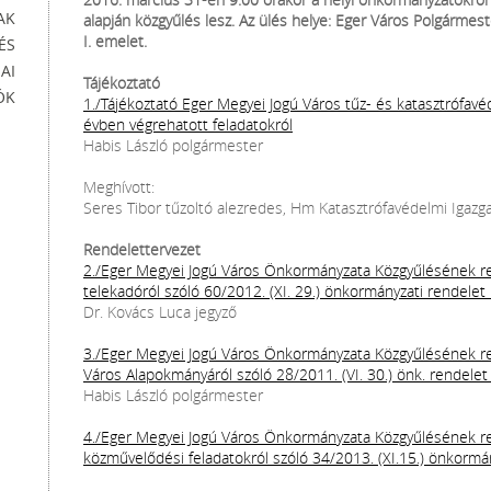
AK
alapján közgyűlés lesz. Az ülés helye: Eger Város Polgármest
I. emelet.
ÉS
AI
Tájékoztató
ÓK
1./Tájékoztató Eger Megyei Jogú Város tűz- és katasztrófavéd
évben végrehatott feladatokról
Habis László polgármester
Meghívott:
Seres Tibor tűzoltó alezredes, Hm Katasztrófavédelmi Igazg
Rendelettervezet
2./Eger Megyei Jogú Város Önkormányzata Közgyűlésének re
telekadóról szóló 60/2012. (XI. 29.) önkormányzati rendele
Dr. Kovács Luca jegyző
3./Eger Megyei Jogú Város Önkormányzata Közgyűlésének re
Város Alapokmányáról szóló 28/2011. (VI. 30.) önk. rendelet
Habis László polgármester
4./Eger Megyei Jogú Város Önkormányzata Közgyűlésének re
közművelődési feladatokról szóló 34/2013. (XI.15.) önkormá