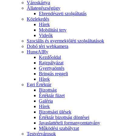
Városkártya
Állategészségügy
Ebrendészeti szolgáltatás
Közlekedés
Hírek
Mobilitási terv
Videók
Szociális és gyermekjóléti szolgáltatások
Dobó téri webkamera
HungAIRy
Kezdőoldal
Rajzpályázat
Gyertyaöntés
Bringás reggeli
Hírek
Egri Értéktár
Bizottság
Értéktár füzet
Galéria
Hírek
Bizottsági ülések
Értéktár bizottság döntései
Javaslattételi formanyomtatvány
Működési szabályzat
Testvérvárosok