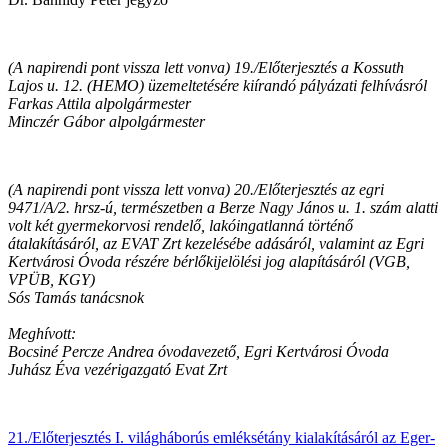
(A napirendi pont vissza lett vonva) 19./Előterjesztés a Kossuth
Lajos u. 12. (HEMO) üzemeltetésére kiírandó pályázati felhívásról
Farkas Attila alpolgármester
Minczér Gábor alpolgármester
(A napirendi pont vissza lett vonva) 20./Előterjesztés az egri
9471/A/2. hrsz-ú, természetben a Berze Nagy János u. 1. szám alatti
volt két gyermekorvosi rendelő, lakóingatlanná történő
átalakításáról, az EVAT Zrt kezelésébe adásáról, valamint az Egri
Kertvárosi Óvoda részére bérlőkijelölési jog alapításáról (VGB,
VPÜB, KGY)
Sós Tamás tanácsnok
Meghívott:
Bocsiné Percze Andrea óvodavezető, Egri Kertvárosi Óvoda
Juhász Éva vezérigazgató Evat Zrt
21./Előterjesztés I. világháborús emléksétány kialakításáról az Eger-