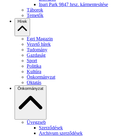
Ipari Park 9847 hrsz. kármentesítése
Táborok
Temetők
Hírek
Egri Magazin
Vezető hírek
Tudomány
Gazdaság
Sport
Politika
Kultúra
Önkormányzat
Oktatás
Önkormányzat
Üvegzseb
Szerződések
Archivum szerződések