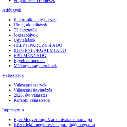
Polgármesteri döntések
Adóügyek
Elektronikus ügyintézés
Hírek, aktualitások
Tájékoztatók
Jogszabályok
Ügyleírások
HELYI IPARŰZÉSI ADÓ
IDEGENFORGALMI ADÓ
ÉPÍTMÉNYADÓ
Egyéb adónemek
Méltányossági kérelmek
Választások
Választási szervek
Választási ügyintézés
2026. évi választás
Korábbi választások
Impresszum
Eger Megyei Jogú Város hivatalos honlapja
Közérdekű megkeresés: egpolgh@ph.eger.hu