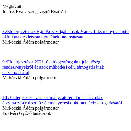
Meghívott:
Juhász Éva vezérigazgató Evat Zrt
8./Előterjesztés az Egri Közszolgáltatások Városi Intézménye alapító
okiratának és létszámkeretének módosítására
Mirkóczki Ádám polgármester
9./Előterjesztés a 2021. évi idegenforgalmi jelentőségű
rendezvényekről és azok működési célú támogatásának
elszámolásáról
Mirkóczki Ádám polgármester
10./Előterjesztés az önkormányzati fenntartású óvodák
átszervezéséről szóló véleményezési dokumentáció elfogadásáról
Mirkóczki Ádám polgármester
Földvári Győző tanácsnok