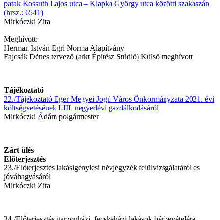
patak Kossuth Lajos utca – Klapka György utca közötti szakaszán
(hrsz.: 6541)
Mirkóczki Zita
Meghívott:
Herman István Egri Norma Alapítvány
Fajcsák Dénes tervező (arkt Építész Stúdió) Külső meghívott
Tájékoztató
22./Tájékoztató Eger Megyei Jogú Város Önkormányzata 2021. évi
költségvetésének I-III. negyedévi gazdálkodásáról
Mirkóczki Ádám polgármester
Zárt ülés
Előterjesztés
23./Előterjesztés lakásigénylési névjegyzék felülvizsgálatáról és
jóváhagyásáról
Mirkóczki Zita
24./Előterjesztés garzonházi, fecskeházi lakások bérbevételére