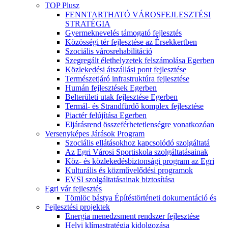
TOP Plusz
FENNTARTHATÓ VÁROSFEJLESZTÉSI
STRATÉGIA
Gyermeknevelés támogató fejlesztés
Közösségi tér fejlesztése az Érsekkertben
Szociális városrehabilitáció
Szegregált élethelyzetek felszámolása Egerben
Közlekedési átszállási pont fejlesztése
Természetjáró infrastruktúra fejlesztése
Humán fejlesztések Egerben
Belterületi utak fejlesztése Egerben
Termál- és Strandfürdő komplex fejlesztése
Piactér felújítása Egerben
Eljárásrend összeférhetetlenségre vonatkozóan
Versenyképes Járások Program
Szociális ellátásokhoz kapcsolódó szolgáltatá
Az Egri Városi Sportiskola szolgáltatásainak
Köz- és közlekedésbiztonsági program az Egri
Kulturális és közművelődési programok
EVSI szolgáltatásainak biztosítása
Egri vár fejlesztés
Tömlöc bástya Építéstörténeti dokumentáció és
Fejlesztési projektek
Energia menedzsment rendszer fejlesztése
Helyi klímastratégia kidolgozása