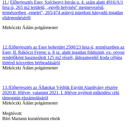
11./
Előterjesztés Eger, Széchenyi István u. 4. szám alatti 4916/A/1
hrsz-ú, 265 m2 területű, „egyéb helyiség" megnevezésű,
természetben „emelet", 265/474 arányú tulajdoni hányadú ingatlan
elidegenítéséről
Mirkóczki Ádám polgármester
12./Előterjesztés az Eger belterület 2500/23 hrsz-ú, természetben az
Eger, II. Rákóczi Ferenc u. 8 sz. alatti ingatlan földszinti, ex- orvosi
rendelőként hasznosított 125 m2 részét, áldozatsegítő Iroda céljára
történő közvetlen bérbeadásáról
Mirkóczki Ádám polgármester
13./Előterjesztés az Állatokat Védjük Együtt Alapítvány részére
2020.II. félévre, valamint 2021. I. félévre nyújtott működési célú
támogatás elszámolásáról
Mirkóczki Ádám polgármester
Meghívott:
Bíró Mariann kuratóriumi elnök