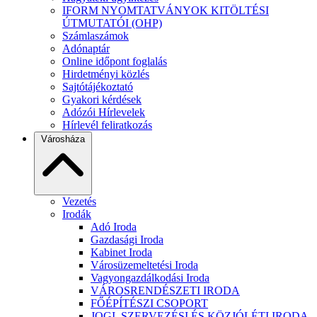
IFORM NYOMTATVÁNYOK KITÖLTÉSI
ÚTMUTATÓI (OHP)
Számlaszámok
Adónaptár
Online időpont foglalás
Hirdetményi közlés
Sajtótájékoztató
Gyakori kérdések
Adózói Hírlevelek
Hírlevél feliratkozás
Városháza
Vezetés
Irodák
Adó Iroda
Gazdasági Iroda
Kabinet Iroda
Városüzemeltetési Iroda
Vagyongazdálkodási Iroda
VÁROSRENDÉSZETI IRODA
FŐÉPÍTÉSZI CSOPORT
JOGI, SZERVEZÉSI ÉS KÖZJÓLÉTI IRODA