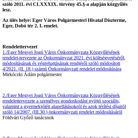
szóló 2011. évi CLXXXIX. törvény 45.§-a alapján közgyűlés
lesz.
Az ülés helye: Eger Város Polgármesteri Hivatal Díszterme,
Eger, Dobó tér 2. I. emelet.
Rendelettervezet
1./Eger Megyei Jogú Város Önkormányzata Közgyűlésének
rendelet-tervezete az Önkormányzat 2021. évi költségvetéséről,
módosításának és végrehajtásának rendjéről szóló módosított
4/2021. (II. 18.) számú Önkormányzati rendelet módosítására
Mirkóczki Ádám polgármester
2./Eger Megyei Jogú Város Önkormányzata Közgyűlésének
rendelettervezete a személyes gondoskodást nyújtó szociális,
valamint a gyermekjóléti alapellátásokról és azok térítési díjairól
szóló 14/2007. (III.30.) önkormányzati rendelet módosításáról
Földvári Győző tanácsnok