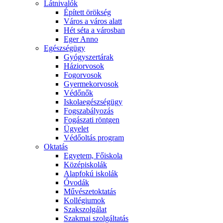
Látnivalók
Épített örökség
Város a város alatt
Hét séta a városban
Eger Anno
Egészségügy
Gyógyszertárak
Háziorvosok
Fogorvosok
Gyermekorvosok
Védőnők
Iskolaegészségügy
Fogszabályozás
Fogászati röntgen
Ügyelet
Védőoltás program
Oktatás
Egyetem, Főiskola
Középiskolák
Alapfokú iskolák
Óvodák
Művészetoktatás
Kollégiumok
Szakszolgálat
Szakmai szolgáltatás