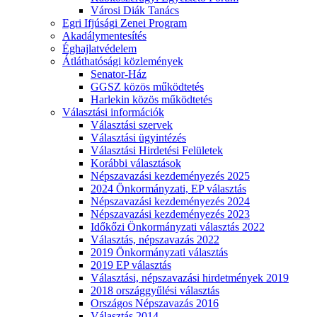
Városi Diák Tanács
Egri Ifjúsági Zenei Program
Akadálymentesítés
Éghajlatvédelem
Átláthatósági közlemények
Senator-Ház
GGSZ közös működtetés
Harlekin közös működtetés
Választási információk
Választási szervek
Választási ügyintézés
Választási Hirdetési Felületek
Korábbi választások
Népszavazási kezdeményezés 2025
2024 Önkormányzati, EP választás
Népszavazási kezdeményezés 2024
Népszavazási kezdeményezés 2023
Időkőzi Önkormányzati választás 2022
Választás, népszavazás 2022
2019 Önkormányzati választás
2019 EP választás
Választási, népszavazási hirdetmények 2019
2018 országgyűlési választás
Országos Népszavazás 2016
Választás 2014