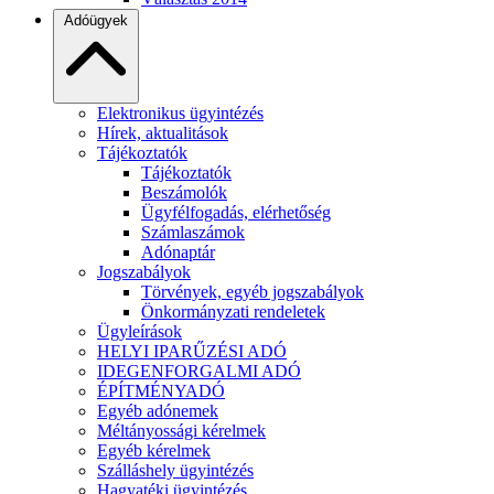
Adóügyek
Elektronikus ügyintézés
Hírek, aktualitások
Tájékoztatók
Tájékoztatók
Beszámolók
Ügyfélfogadás, elérhetőség
Számlaszámok
Adónaptár
Jogszabályok
Törvények, egyéb jogszabályok
Önkormányzati rendeletek
Ügyleírások
HELYI IPARŰZÉSI ADÓ
IDEGENFORGALMI ADÓ
ÉPÍTMÉNYADÓ
Egyéb adónemek
Méltányossági kérelmek
Egyéb kérelmek
Szálláshely ügyintézés
Hagyatéki ügyintézés