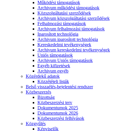
Működési támogatások
Archivum működési támogatások
Közszolgáltatási szerződések
Archivum közszolgáltatási szerződések
Felhalmozási támogatások
Archivum felhalmozási támogatások
Iparosított technológia
Archivum iparosított technológia
Kereskedelmi tevékenységek
Archivum kereskedelmi tevékenységek
Uniós támogatások
Archivum Uniós támogatások
Egyéb kifizetések
Archivum egyéb
Közérdekű adatok
Közzétételi listák
Belső visszaélés-bejelentési rendszer
Közbeszerzés
Bizottság
Közbeszerzési terv
Dokumentumok 2025
Dokumentumok 2026
Közbeszerzési felhívások
Közgyűlés
Képviselők