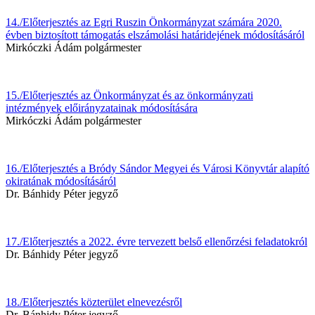
14./Előterjesztés az Egri Ruszin Önkormányzat számára 2020.
évben biztosított támogatás elszámolási határidejének módosításáról
Mirkóczki Ádám polgármester
15./Előterjesztés az Önkormányzat és az önkormányzati
intézmények előirányzatainak módosítására
Mirkóczki Ádám polgármester
16./Előterjesztés a Bródy Sándor Megyei és Városi Könyvtár alapító
okiratának módosításáról
Dr. Bánhidy Péter jegyző
17./Előterjesztés a 2022. évre tervezett belső ellenőrzési feladatokról
Dr. Bánhidy Péter jegyző
18./Előterjesztés közterület elnevezésről
Dr. Bánhidy Péter jegyző