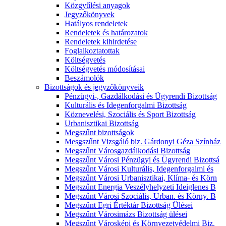
Közgyűlési anyagok
Jegyzőkönyvek
Hatályos rendeletek
Rendeletek és határozatok
Rendeletek kihirdetése
Foglalkoztatottak
Költségvetés
Költségvetés módosításai
Beszámolók
Bizottságok és jegyzőkönyveik
Pénzügyi-, Gazdálkodási és Ügyrendi Bizottság
Kulturális és Idegenforgalmi Bizottság
Köznevelési, Szociális és Sport Bizottság
Urbanisztikai Bizottság
Megszűnt bizottságok
Mesgszűnt Vizsgáló biz. Gárdonyi Géza Színház
Megszűnt Városgazdálkodási Bizottság
Megszűnt Városi Pénzügyi és Ügyrendi Bizottsá
Megszűnt Városi Kulturális, Idegenforgalmi és
Megszűnt Városi Urbanisztikai, Klíma- és Körn
Megszűnt Energia Veszélyhelyzeti Ideiglenes B
Megszűnt Városi Szociális, Urban. és Körny. B
Megszűnt Egri Értéktár Bizottság Ülései
Megszűnt Városimázs Bizottság ülései
Megszűnt Városképi és Környezetvédelmi Biz.