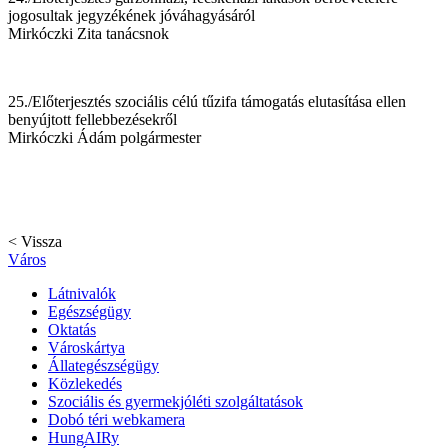
jogosultak jegyzékének jóváhagyásáról
Mirkóczki Zita tanácsnok
25./Előterjesztés szociális célú tűzifa támogatás elutasítása ellen
benyújtott fellebbezésekről
Mirkóczki Ádám polgármester
< Vissza
Város
Látnivalók
Egészségügy
Oktatás
Városkártya
Állategészségügy
Közlekedés
Szociális és gyermekjóléti szolgáltatások
Dobó téri webkamera
HungAIRy