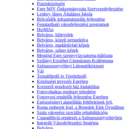
Praxisközösség
Eger MJV Önkormányzata Szervezetfejlesztése
Lenkey János Általános Iskola
Bölcsődék infrastrukturális fejlesztése
Fenntartható városfejlesztési programok
HerMAn
Belváros, hírlevelek
Belváros, közeli perspektíva
Belváros, madártávlati képek
Belváros, színes képek
Megújul Eger szennyvízcsatorna-hálózata
Szilágyi Erzsébet Gimnázium Kollégiuma
Szépasszonyvölgyi Látogatóközpont
Vár
Termálfürdő és Törökfürdő
Közösségi tervezés Egerben
Korszerű gondozói ház kialakítása
Fotovoltaikus rendszer telepítése
Fogorvosi rendelők fejlesztése Egerben
Egészségügyi alapellátás feltételeinek fejl.
Roma emberek fogl. a Benedek Elek Óvodában
Szala városrész szociális rehabilitációja
Csapadékvíz-rendezés a Szépasszonyvölgyben
Integrált Városfejlesztési Stratégia
Belváros