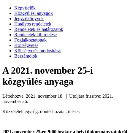
Képviselők
Közgyűlési anyagok
Jegyzőkönyvek
Hatályos rendeletek
Rendeletek és határozatok
Rendeletek kihirdetése
Foglalkoztatottak
Költségvetés
Költségvetés módosításai
Beszámolók
A 2021. november 25-i
közgyűlés anyaga
Létrehozva: 2021. november 18. | Utoljára frissítve: 2021.
november 26.
Közzétételi egység: döntéshozatal, ülések
2021. november 25-én 9:00 órakor a helyi önkormányzatokról