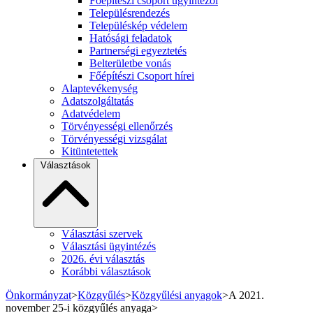
Főépítészi csoport ügyintézői
Településrendezés
Településkép védelem
Hatósági feladatok
Partnerségi egyeztetés
Belterületbe vonás
Főépítészi Csoport hírei
Alaptevékenység
Adatszolgáltatás
Adatvédelem
Törvényességi ellenőrzés
Törvényességi vizsgálat
Kitüntetettek
Választások
Választási szervek
Választási ügyintézés
2026. évi választás
Korábbi választások
Önkormányzat
>
Közgyűlés
>
Közgyűlési anyagok
>
A 2021.
november 25-i közgyűlés anyaga
>