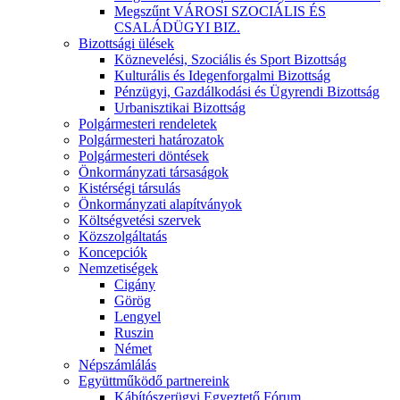
Megszűnt VÁROSI SZOCIÁLIS ÉS
CSALÁDÜGYI BIZ.
Bizottsági ülések
Köznevelési, Szociális és Sport Bizottság
Kulturális és Idegenforgalmi Bizottság
Pénzügyi, Gazdálkodási és Ügyrendi Bizottság
Urbanisztikai Bizottság
Polgármesteri rendeletek
Polgármesteri határozatok
Polgármesteri döntések
Önkormányzati társaságok
Kistérségi társulás
Önkormányzati alapítványok
Költségvetési szervek
Közszolgáltatás
Koncepciók
Nemzetiségek
Cigány
Görög
Lengyel
Ruszin
Német
Népszámlálás
Együttműködő partnereink
Kábítószerügyi Egyeztető Fórum