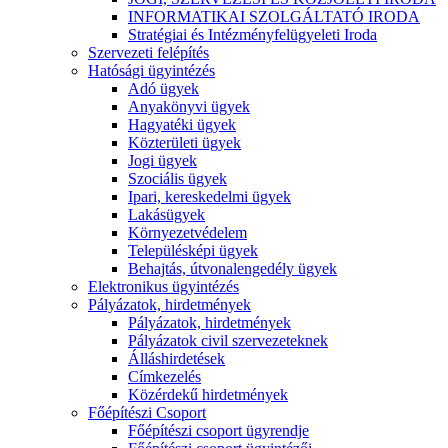
INFORMATIKAI SZOLGÁLTATÓ IRODA
Stratégiai és Intézményfelügyeleti Iroda
Szervezeti felépítés
Hatósági ügyintézés
Adó ügyek
Anyakönyvi ügyek
Hagyatéki ügyek
Közterületi ügyek
Jogi ügyek
Szociális ügyek
Ipari, kereskedelmi ügyek
Lakásügyek
Környezetvédelem
Településképi ügyek
Behajtás, útvonalengedély ügyek
Elektronikus ügyintézés
Pályázatok, hirdetmények
Pályázatok, hirdetmények
Pályázatok civil szervezeteknek
Álláshirdetések
Címkezelés
Közérdekű hirdetmények
Főépítészi Csoport
Főépítészi csoport ügyrendje