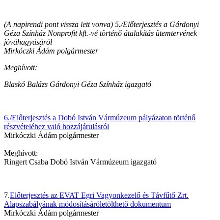
(A napirendi pont vissza lett vonva) 5./Előterjesztés a Gárdonyi
Géza Színház Nonprofit kft.-vé történő átalakítás ütemtervének
jóváhagyásáról
Mirkóczki Ádám polgármester
Meghívott:
Blaskó Balázs Gárdonyi Géza Színház igazgató
6./Előterjesztés a Dobó István Vármúzeum pályázaton történő
részvételéhez való hozzájárulásról
Mirkóczki Ádám polgármester
Meghívott:
Ringert Csaba Dobó István Vármúzeum igazgató
7.
Előterjesztés az EVAT Egri Vagyonkezelő és Távfűtő Zrt.
Alapszabályának módosításáróletölthető dokumentum
Mirkóczki Ádám polgármester