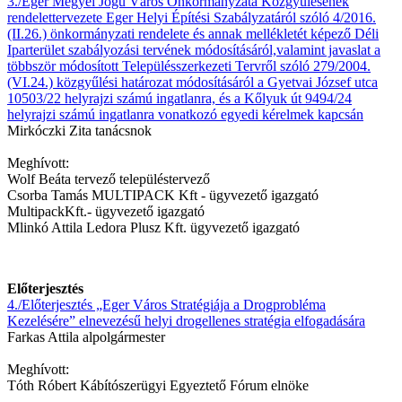
3./Eger Megyei Jogú Város Önkormányzata Közgyűlésének
rendelettervezete Eger Helyi Építési Szabályzatáról szóló 4/2016.
(II.26.) önkormányzati rendelete és annak mellékletét képező Déli
Iparterület szabályozási tervének módosításáról,valamint javaslat a
többször módosított Településszerkezeti Tervről szóló 279/2004.
(VI.24.) közgyűlési határozat módosításáról a Gyetvai József utca
10503/22 helyrajzi számú ingatlanra, és a Kőlyuk út 9494/24
helyrajzi számú ingatlanra vonatkozó egyedi kérelmek kapcsán
Mirkóczki Zita tanácsnok
Meghívott:
Wolf Beáta tervező településtervező
Csorba Tamás MULTIPACK Kft - ügyvezető igazgató
MultipackKft.- ügyvezető igazgató
Mlinkó Attila Ledora Plusz Kft. ügyvezető igazgató
Előterjesztés
4./Előterjesztés „Eger Város Stratégiája a Drogprobléma
Kezelésére” elnevezésű helyi drogellenes stratégia elfogadására
Farkas Attila alpolgármester
Meghívott:
Tóth Róbert Kábítószerügyi Egyeztető Fórum elnöke