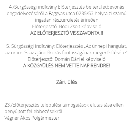
4./Sürgősségi indítvány Előterjesztés belterületbevonás
engedélyezéséről a Faggyas utca 0285/53 helyrajzi számú
ingatlan részterületét érintően
Előterjesztő: Bódi Zsolt képviselő
AZ ELŐTERJESZTŐ VISSZAVONTA!!!
5. Sürgősségi indítvány: Előterjesztés „Az ünnepi hangulat,
az öröm és az ajándékozás fontosságának megerősítésére"
Előterjesztő: Domán Dániel képviselő
A KÖZGYŰLÉS NEM VETTE NAPIRENDRE!
Zárt ülés
23./Előterjesztés települési támogatások elutasítása ellen
benyújtott fellebbezésekről
Vágner Ákos Polgármester