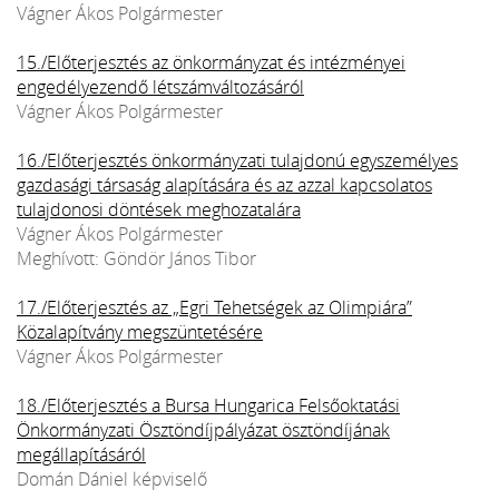
Vágner Ákos Polgármester
15./Előterjesztés az önkormányzat és intézményei
engedélyezendő létszámváltozásáról
Vágner Ákos Polgármester
16./Előterjesztés önkormányzati tulajdonú egyszemélyes
gazdasági társaság alapítására és az azzal kapcsolatos
tulajdonosi döntések meghozatalára
Vágner Ákos Polgármester
Meghívott: Göndör János Tibor
17./Előterjesztés az „Egri Tehetségek az Olimpiára”
Közalapítvány megszüntetésére
Vágner Ákos Polgármester
18./Előterjesztés a Bursa Hungarica Felsőoktatási
Önkormányzati Ösztöndíjpályázat ösztöndíjának
megállapításáról
Domán Dániel képviselő