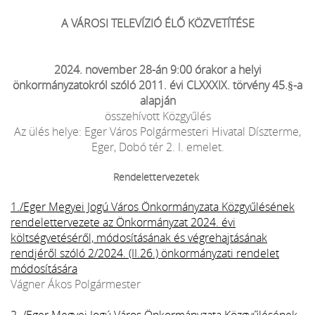
A VÁROSI TELEVÍZIÓ ÉLŐ KÖZVETÍTÉSE
2024. november 28-án 9:00 órakor a helyi
önkormányzatokról szóló 2011. évi CLXXXIX. törvény 45.§-a
alapján
összehívott Közgyűlés
Az ülés helye: Eger Város Polgármesteri Hivatal Díszterme,
Eger, Dobó tér 2. I. emelet.
Rendelettervezetek
1./Eger Megyei Jogú Város Önkormányzata Közgyűlésének
rendelettervezete az Önkormányzat 2024. évi
költségvetéséről, módosításának és végrehajtásának
rendjéről szóló 2/2024. (II.26.) önkormányzati rendelet
módosítására
Vágner Ákos Polgármester
2. /Eger Megyei Jogú Város Önkormányzata Közgyűlésének