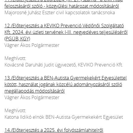
felosztásáról szóló - közgyűlési határozat módosításáról
Majorosné Juhász Eszter civil kapcsolatok tanácsnoka
12./Előterjesztés a KEVIKO Prevenció Védőnői Szolgáltató
Kft. 2024. évi üzleti tervének I-III. negyedéves teljesüléséről
(PGÜB, KGY)
Vágner Ákos Polgármester
Meghívott:
Kovácsné Daruháti Judit ügyvezető, KEVIKO Prevenció Kft.
13./Előterjesztés a BEN-Autista Gyermekekért Egyesülettel
kötött, használat jogának közcélú adományozásáról szóló
megállapodás módosításáról
Vágner Ákos Polgármester
Meghívott:
Katona Ildikó elnök BEN-Autista Gyermekekért Egyesület
14./Előterjesztés a 2025. évi folyószámlahitelről