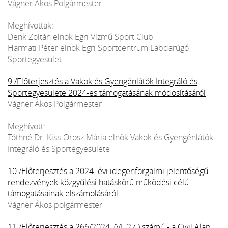
Vágner Ákos Polgármester
Meghívottak:
Denk Zoltán elnök Egri Vízmű Sport Club
Harmati Péter elnök Egri Sportcentrum Labdarúgó
Sportegyesület
9./Előterjesztés a Vakok és Gyengénlátók Integráló és
Sportegyesülete 2024-es támogatásának módosításáról
Vágner Ákos Polgármester
Meghívott:
Tóthné Dr. Kiss-Orosz Mária elnök Vakok és Gyengénlátók
Integráló és Sportegyesülete
10./Előterjesztés a 2024. évi idegenforgalmi jelentőségű
rendezvények közgyűlési hatáskörű működési célú
támogatásainak elszámolásáról
Vágner Ákos polgármester
11./Előterjesztés a 266/2024. (VI. 27.) számú - a Civil Alap