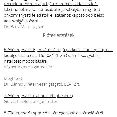
rendelettervezete a polgárok személyi adatainak és
lakcímének nyilvántartásából jogszabályban rögzített
önkormányzati feladatok ellátásához kapcsolódó belső
adatszolgáltatásról
Dr. Barta Viktor jegyző
Előterjesztések
6./Előterjesztés Eger város átfogó parkolási koncepciójának
kidolgozására és a 15/2024. (I. 25.) számú közgyűlési
határozat módosítására
Vágner Ákos polgármester
Meghívott:
Dr. Bánhidy Péter vezérigazgató, EVAT Zrt.
7./Előterjesztés trafibox telepítésére (
Gulyás László alpolgármester
8./Előterjesztés sportcélú támogatások elszámolásáról