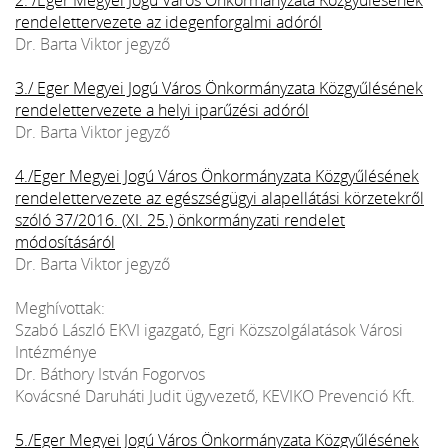
rendelettervezete az idegenforgalmi adóról
Dr. Barta Viktor jegyző
3./ Eger Megyei Jogú Város Önkormányzata Közgyűlésének
rendelettervezete a helyi iparűzési adóról
Dr. Barta Viktor jegyző
4./Eger Megyei Jogú Város Önkormányzata Közgyűlésének
rendelettervezete az egészségügyi alapellátási körzetekről
szóló 37/2016. (XI. 25.) önkormányzati rendelet
módosításáról
Dr. Barta Viktor jegyző
Meghívottak:
Szabó László EKVI igazgató, Egri Közszolgálatások Városi
Intézménye
Dr. Báthory István Fogorvos
Kovácsné Daruháti Judit ügyvezető, KEVIKO Prevenció Kft.
5./Eger Megyei Jogú Város Önkormányzata Közgyűlésének