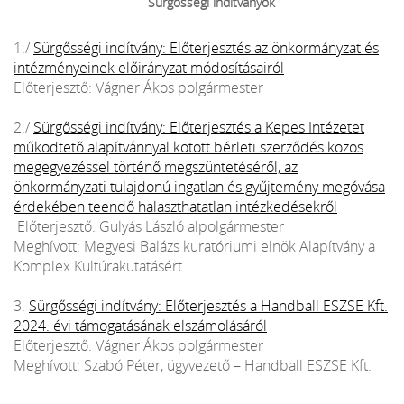
Sürgősségi indítványok
1./
Sürgősségi indítvány: Előterjesztés az önkormányzat és
intézményeinek előirányzat módosításairól
Előterjesztő: Vágner Ákos polgármester
2./
Sürgősségi indítvány: Előterjesztés a Kepes Intézetet
működtető alapítvánnyal kötött bérleti szerződés közös
megegyezéssel történő megszüntetéséről, az
önkormányzati tulajdonú ingatlan és gyűjtemény megóvása
érdekében teendő halaszthatatlan intézkedésekről
Előterjesztő: Gulyás László alpolgármester
Meghívott: Megyesi Balázs kuratóriumi elnök Alapítvány a
Komplex Kultúrakutatásért
3.
Sürgősségi indítvány: Előterjesztés a Handball ESZSE Kft.
2024. évi támogatásának elszámolásáról
Előterjesztő: Vágner Ákos polgármester
Meghívott: Szabó Péter, ügyvezető – Handball ESZSE Kft.