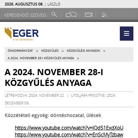
2026. AUGUSZTUS 08.
| LÁSZLÓ
>
>
>
ÖNKORMÁNYZAT
KÖZGYŰLÉS
KÖZGYŰLÉSI ANYAGOK
>
A 2024. NOVEMBER 28-I KÖZGYŰLÉS ANYAGA
A 2024. NOVEMBER 28-I
KÖZGYŰLÉS ANYAGA
LÉTREHOZVA: 2024. NOVEMBER 22. | UTOLJÁRA FRISSÍTVE: 2024.
DECEMBER 09.
Közzétételi egység: döntéshozatal, ülések
https://www.youtube.com/watch?v=IQd51ExdXoU
https://www.youtube.com/watch?v=EnScMyTzbaw