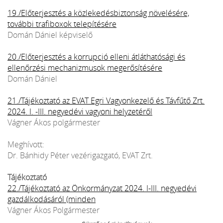
19./Előterjesztés a közlekedésbiztonság növelésére,
további trafiboxok telepítésére
Domán Dániel képviselő
20./Előterjesztés a korrupció elleni átláthatósági és
ellenőrzési mechanizmusok megerősítésére
Domán Dániel
21./Tájékoztató az EVAT Egri Vagyonkezelő és Távfűtő Zrt.
2024. I. -III. negyedévi vagyoni helyzetéről
Vágner Ákos polgármester
Meghívott:
Dr. Bánhidy Péter vezérigazgató, EVAT Zrt.
Tájékoztató
22./Tájékoztató az Önkormányzat 2024. I-III. negyedévi
gazdálkodásáról (minden
Vágner Ákos Polgármester