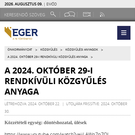
2026. AUGUSZTUS 09.
| EMŐD
>
>
>
ÖNKORMÁNYZAT
KÖZGYŰLÉS
KÖZGYŰLÉSI ANYAGOK
>
A 2024. OKTÓBER 29-I RENDKÍVÜLI KÖZGYŰLÉS ANYAGA
A 2024. OKTÓBER 29-I
RENDKÍVÜLI KÖZGYŰLÉS
ANYAGA
LÉTREHOZVA: 2024. OKTÓBER 22. | UTOLJÁRA FRISSÍTVE: 2024. OKTÓBER
30.
Közzétételi egység: döntéshozatal, ülések
https://www.youtube.com/watch?v=ijLAWp7p7QI