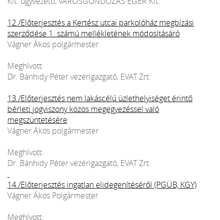
Kft. ügyvezető, VÁROSGONDOZÁS EGER Kft.
12./Előterjesztés a Kertész utcai parkolóház megbízási
szerződése 1. számú mellékletének módosításáró
Vágner Ákos polgármester
Meghívott:
Dr. Bánhidy Péter vezérigazgató, EVAT Zrt.
13./Előterjesztés nem lakáscélú üzlethelyiséget érintő
bérleti jogviszony közös megegyezéssel való
megszüntetésére
Vágner Ákos polgármester
Meghívott:
Dr. Bánhidy Péter vezérigazgató, EVAT Zrt.
14./Előterjesztés ingatlan elidegenítéséről (PGÜB, KGY)
Vágner Ákos Polgármester
Meghívott: