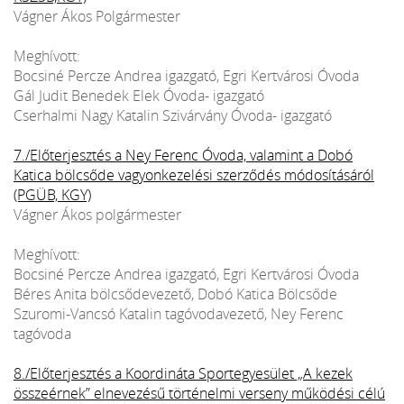
Vágner Ákos Polgármester
Meghívott:
Bocsiné Percze Andrea igazgató, Egri Kertvárosi Óvoda
Gál Judit Benedek Elek Óvoda- igazgató
Cserhalmi Nagy Katalin Szivárvány Óvoda- igazgató
7./Előterjesztés a Ney Ferenc Óvoda, valamint a Dobó
Katica bölcsőde vagyonkezelési szerződés módosításáról
(PGÜB, KGY)
Vágner Ákos polgármester
Meghívott:
Bocsiné Percze Andrea igazgató, Egri Kertvárosi Óvoda
Béres Anita bölcsődevezető, Dobó Katica Bölcsőde
Szuromi-Vancsó Katalin tagóvodavezető, Ney Ferenc
tagóvoda
8./Előterjesztés a Koordináta Sportegyesület „A kezek
összeérnek” elnevezésű történelmi verseny működési célú