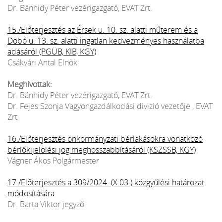
Dr. Bánhidy Péter vezérigazgató, EVAT Zrt.
15./Előterjesztés az Érsek u. 10. sz. alatti műterem és a
Dobó u. 13. sz. alatti ingatlan kedvezményes használatba
adásáról (PGÜB, KIB, KGY)
Csákvári Antal Elnök
Meghívottak:
Dr. Bánhidy Péter vezérigazgató, EVAT Zrt.
Dr. Fejes Szonja Vagyongazdálkodási divizió vezetője , EVAT
Zrt
16./Előterjesztés önkormányzati bérlakásokra vonatkozó
bérlőkijelölési jog meghosszabbításáról (KSZSSB, KGY)
Vágner Ákos Polgármester
17./Előterjesztés a 309/2024. (X.03.) közgyűlési határozat
módosítására
Dr. Barta Viktor jegyző