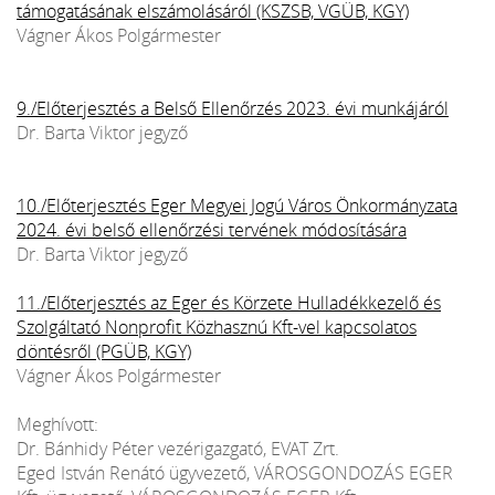
támogatásának elszámolásáról (KSZSB, VGÜB, KGY)
Vágner Ákos Polgármester
9./Előterjesztés a Belső Ellenőrzés 2023. évi munkájáról
Dr. Barta Viktor jegyző
10./Előterjesztés Eger Megyei Jogú Város Önkormányzata
2024. évi belső ellenőrzési tervének módosítására
Dr. Barta Viktor jegyző
11./Előterjesztés az Eger és Körzete Hulladékkezelő és
Szolgáltató Nonprofit Közhasznú Kft-vel kapcsolatos
döntésről (PGÜB, KGY)
Vágner Ákos Polgármester
Meghívott:
Dr. Bánhidy Péter vezérigazgató, EVAT Zrt.
Eged István Renátó ügyvezető, VÁROSGONDOZÁS EGER