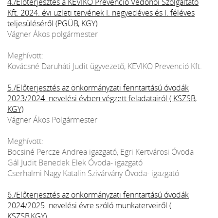
4./Előterjesztés a KEVIKO Prevenció Védőnői Szolgáltató
Kft. 2024. évi üzleti tervének I. negyedéves és I. féléves
teljesüléséről (PGÜB, KGY)
Vágner Ákos polgármester
Meghívott:
Kovácsné Daruháti Judit ügyvezető, KEVIKO Prevenció Kft.
5./Előterjesztés az önkormányzati fenntartású óvodák
2023/2024. nevelési évben végzett feladatairól ( KSZSB,
KGY)
Vágner Ákos Polgármester
Meghívott:
Bocsiné Percze Andrea igazgató, Egri Kertvárosi Óvoda
Gál Judit Benedek Elek Óvoda- igazgató
Cserhalmi Nagy Katalin Szivárvány Óvoda- igazgató
6./Előterjesztés az önkormányzati fenntartású óvodák
2024/2025. nevelési évre szóló munkaterveiről (
KSZSB,KGY)