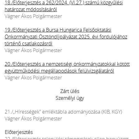
18./Előterjesztés a 262/2024. (VI.27.) számú közgyűlési
határozat módosításáról
Vágner Ákos Polgármester
19./Előterjesztés a Bursa Hungarica Felsőoktatási
Önkormányzati Ösztöndíjpályázat 2025. évi fordulójához
történő csatlakozásról
Vágner Ákos Polgármester
20./Előterjesztés a nemzetiségi önkormányzatokkal kötött
együttműködési megállapodások felülvizsgálatáról
Vágner Ákos Polgármester
Zárt ülés
Személyi ügy
21./„Hírességek” emléktábla adományozása (KIB, KGY)
Vágner Ákos Polgármester
Előterjesztés
22./Előterjesztés települési támogatások ellen benyújtott