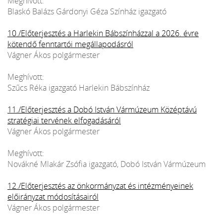
Meghívott:
Blaskó Balázs Gárdonyi Géza Színház igazgató
10./Előterjesztés a Harlekin Bábszínházzal a 2026. évre
kötendő fenntartói megállapodásról
Vágner Ákos polgármester
Meghívott:
Szűcs Réka igazgató Harlekin Bábszínház
11./Előterjesztés a Dobó István Vármúzeum Középtávú
stratégiai tervének elfogadásáról
Vágner Ákos polgármester
Meghívott:
Novákné Mlakár Zsófia igazgató, Dobó István Vármúzeum
12./Előterjesztés az önkormányzat és intézményeinek
előirányzat módosításairól
Vágner Ákos polgármester