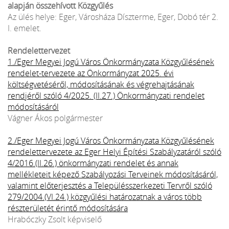
alapján összehívott Közgyűlés
Az ülés helye: Eger, Városháza Díszterme, Eger, Dobó tér 2.
I. emelet.
Rendelettervezet
1./Eger Megyei Jogú Város Önkormányzata Közgyűlésének
rendelet-tervezete az Önkormányzat 2025. évi
költségvetéséről, módosításának és végrehajtásának
rendjéről szóló 4/2025. (II.27.) Önkormányzati rendelet
módosításáról
Vágner Ákos polgármester
2./Eger Megyei Jogú Város Önkormányzata Közgyűlésének
rendelettervezete az Eger Helyi Építési Szabályzatáról szóló
4/2016.(II.26.) önkormányzati rendelet és annak
mellékleteit képező Szabályozási Terveinek módosításáról,
valamint előterjesztés a Településszerkezeti Tervről szóló
279/2004.(VI.24.) közgyűlési határozatnak a város több
részterületét érintő módosítására
Hrabóczky Zsolt képviselő