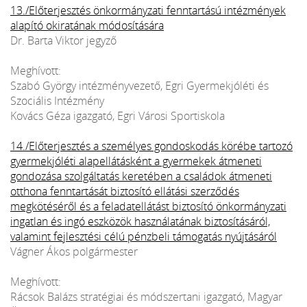
13./Előterjesztés önkormányzati fenntartású intézmények
alapító okiratának módosítására
Dr. Barta Viktor jegyző
Meghívott:
Szabó György intézményvezető, Egri Gyermekjóléti és
Szociális Intézmény
Kovács Géza igazgató, Egri Városi Sportiskola
14./Előterjesztés a személyes gondoskodás körébe tartozó
gyermekjóléti alapellátásként a gyermekek átmeneti
gondozása szolgáltatás keretében a családok átmeneti
otthona fenntartását biztosító ellátási szerződés
megkötéséről és a feladatellátást biztosító önkormányzati
ingatlan és ingó eszközök használatának biztosításáról,
valamint fejlesztési célú pénzbeli támogatás nyújtásáról
Vágner Ákos polgármester
Meghívott:
Rácsok Balázs stratégiai és módszertani igazgató, Magyar