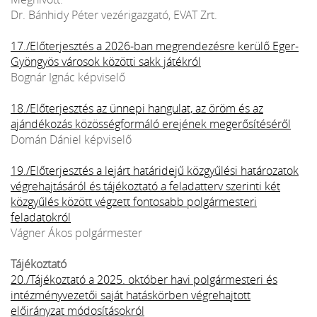
Dr. Bánhidy Péter vezérigazgató, EVAT Zrt.
17./Előterjesztés a 2026-ban megrendezésre kerülő Eger-
Gyöngyös városok közötti sakk játékról
Bognár Ignác képviselő
18./Előterjesztés az ünnepi hangulat, az öröm és az
ajándékozás közösségformáló erejének megerősítéséről
Domán Dániel képviselő
19./Előterjesztés a lejárt határidejű közgyűlési határozatok
végrehajtásáról és tájékoztató a feladatterv szerinti két
közgyűlés között végzett fontosabb polgármesteri
feladatokról
Vágner Ákos polgármester
Tájékoztató
20./Tájékoztató a 2025. október havi polgármesteri és
intézményvezetői saját hatáskörben végrehajtott
előirányzat módosításokról