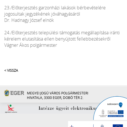
23./Előterjesztés garzonházi lakások bérbevételére
jogosultak jegyzékének jóváhagyásáról
Dr. Hadnagy József elnök
24./Előterjesztés települési támogatás megállapítása iránti
kérelem elutasítása ellen benyújtott fellebbezésekről
Vágner Ákos polgármester
< VISSZA
MEGYEI JOGÚ VÁROS POLGÁRMESTERI
HIVATALA, 3300 EGER, DOBÓ TÉR 2.