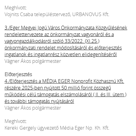
Meghívott:
Vojnits Csaba településtervező, URBANOVUS Kft.
3./Eger Megyei Jogú Város Önkormányzata Közgyűlésének
rendelettervezete az önkormányzat vagyonáról és a
vagyongazdálkodásról szóló 33/2022. (XI.25.)
önkormányzati rendelet módosításáról és előterjesztés
ingatlanok és ingatlanrész közvetlen elidegenítéséről
Vágner Ákos polgármester
Előterjesztés
4./Előterjesztés a MÉDIA EGER Nonprofit Közhasznú Kft.
részére 2025-ben nyújtott 50 millió forint összegű
működési célú támogatás elszámolásáról ( II. és III. ütem )
és további támogatás nyújtásáról
Vágner Ákos polgármester
Meghívott:
Kereki Gergely ügyvezető Média Eger Np. Kh. Kft.