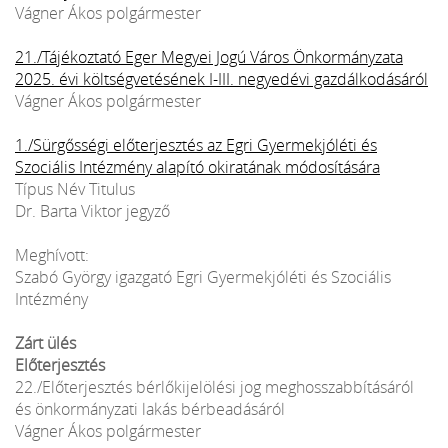
Vágner Ákos polgármester
21./Tájékoztató Eger Megyei Jogú Város Önkormányzata
2025. évi költségvetésének I-III. negyedévi gazdálkodásáról
Vágner Ákos polgármester
1./Sürgősségi előterjesztés az Egri Gyermekjóléti és
Szociális Intézmény alapító okiratának módosítására
Típus Név Titulus
Dr. Barta Viktor jegyző
Meghívott:
Szabó György igazgató Egri Gyermekjóléti és Szociális
Intézmény
Zárt ülés
Előterjesztés
22./Előterjesztés bérlőkijelölési jog meghosszabbításáról
és önkormányzati lakás bérbeadásáról
Vágner Ákos polgármester