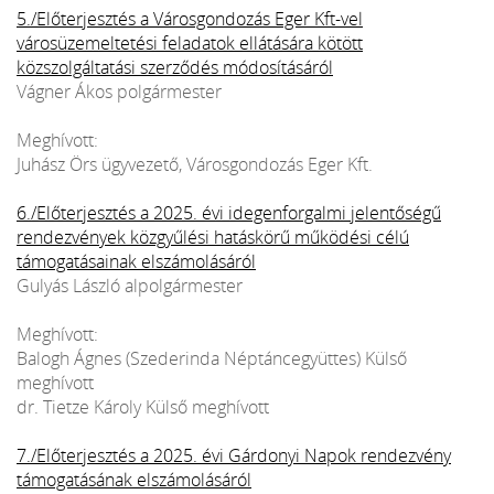
5./Előterjesztés a Városgondozás Eger Kft-vel
városüzemeltetési feladatok ellátására kötött
közszolgáltatási szerződés módosításáról
Vágner Ákos polgármester
Meghívott:
Juhász Örs ügyvezető, Városgondozás Eger Kft.
6./Előterjesztés a 2025. évi idegenforgalmi jelentőségű
rendezvények közgyűlési hatáskörű működési célú
támogatásainak elszámolásáról
Gulyás László alpolgármester
Meghívott:
Balogh Ágnes (Szederinda Néptáncegyüttes) Külső
meghívott
dr. Tietze Károly Külső meghívott
7./Előterjesztés a 2025. évi Gárdonyi Napok rendezvény
támogatásának elszámolásáról