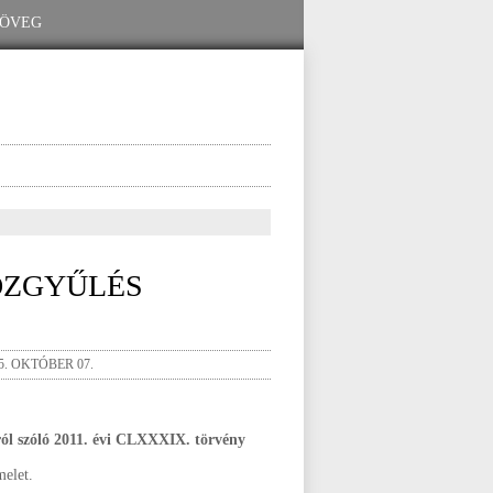
KÖZGYŰLÉS
5. OKTÓBER 07.
ól szóló 2011. évi CLXXXIX. törvény
melet.