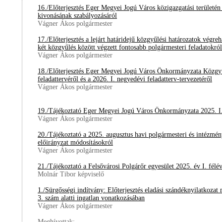
16./Előterjesztés Eger Megyei Jogú Város közigazgatási területén t
kivonásának szabályozásáról
Vágner Ákos polgármester
17./Előterjesztés a lejárt határidejű közgyűlési határozatok végreha
két közgyűlés között végzett fontosabb polgármesteri feladatokról
Vágner Ákos polgármester
18./Előterjesztés Eger Megyei Jogú Város Önkormányzata Közgy
feladattervéről és a 2026. I. negyedévi feladatterv-tervezetéről
Vágner Ákos polgármester
19./Tájékoztató Eger Megyei Jogú Város Önkormányzata 2025. I.
Vágner Ákos polgármester
20./Tájékoztató a 2025. augusztus havi polgármesteri és intézmény
előirányzat módosításokról
Vágner Ákos polgármester
21./Tájékoztató a Felsővárosi Polgárőr egyesület 2025. év I. félé
Molnár Tibor képviselő
1./Sürgősségi indítvány: Előterjesztés eladási szándéknyilatkozat 
3. szám alatti ingatlan vonatkozásában
Vágner Ákos polgármester
Meghívottak: