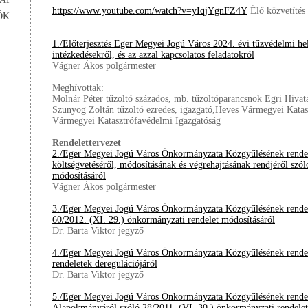
https://www.youtube.com/watch?v=yIqjYgnFZ4Y
Élő közvetítés
ÓK
1./Előterjesztés Eger Megyei Jogú Város 2024. évi tűzvédelmi hel
intézkedésekről, és az azzal kapcsolatos feladatokról
Vágner Ákos polgármester
Meghívottak:
Molnár Péter tűzoltó százados, mb. tűzoltóparancsnok Egri Hiva
Szunyog Zoltán tűzoltó ezredes, igazgató,Heves Vármegyei Katas
Vármegyei Katasztrófavédelmi Igazgatóság
Rendelettervezet
2./Eger Megyei Jogú Város Önkormányzata Közgyűlésének rendel
költségvetéséről, módosításának és végrehajtásának rendjéről szól
módosításáról
Vágner Ákos polgármester
3./Eger Megyei Jogú Város Önkormányzata Közgyűlésének rendele
60/2012. (XI. 29.) önkormányzati rendelet módosításáról
Dr. Barta Viktor jegyző
4./Eger Megyei Jogú Város Önkormányzata Közgyűlésének rendel
rendeletek deregulációjáról
Dr. Barta Viktor jegyző
5./Eger Megyei Jogú Város Önkormányzata Közgyűlésének rendel
Alapokmányáról szóló 28/2011. (VI. 30.) önkormányzati rendelet