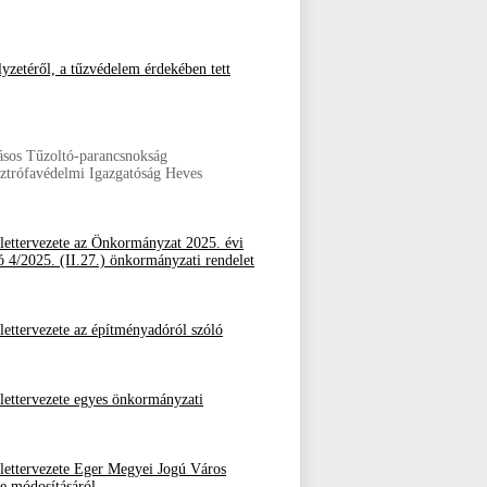
yzetéről, a tűzvédelem érdekében tett
tásos Tűzoltó-parancsnokság
ztrófavédelmi Igazgatóság Heves
ettervezete az Önkormányzat 2025. évi
ó 4/2025. (II.27.) önkormányzati rendelet
ttervezete az építményadóról szóló
ettervezete egyes önkormányzati
ettervezete Eger Megyei Jogú Város
e módosításáról