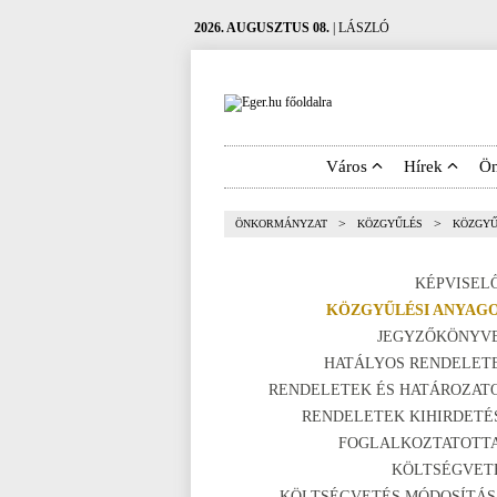
2026. AUGUSZTUS 08.
| LÁSZLÓ
Város
Hírek
Ö
>
>
ÖNKORMÁNYZAT
KÖZGYŰLÉS
KÖZGYŰ
KÉPVISEL
KÖZGYŰLÉSI ANYAG
JEGYZŐKÖNYV
HATÁLYOS RENDELET
RENDELETEK ÉS HATÁROZAT
RENDELETEK KIHIRDETÉ
FOGLALKOZTATOTT
KÖLTSÉGVET
KÖLTSÉGVETÉS MÓDOSÍTÁS