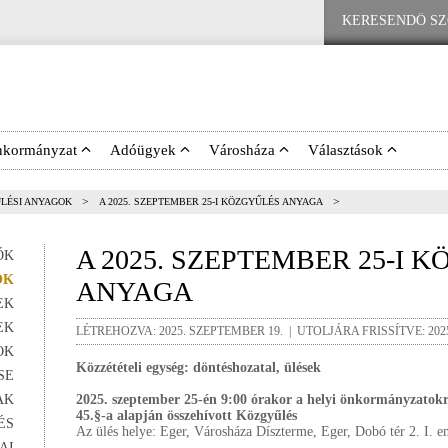
nkormányzat
Adóügyek
Városháza
Választások
>
>
LÉSI ANYAGOK
A 2025. SZEPTEMBER 25-I KÖZGYŰLÉS ANYAGA
A 2025. SZEPTEMBER 25-I 
ŐK
OK
ANYAGA
EK
EK
LÉTREHOZVA: 2025. SZEPTEMBER 19. | UTOLJÁRA FRISSÍTVE: 202
OK
Közzétételi egység: döntéshozatal, ülések
SE
AK
2025. szeptember 25-én 9:00 órakor a helyi önkormányzatokr
45.§-a alapján összehívott Közgyűlés
ÉS
Az ülés helye: Eger, Városháza Díszterme, Eger, Dobó tér 2. I. e
AI