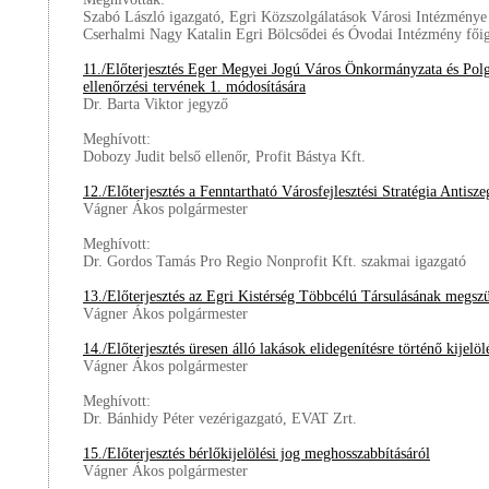
Szabó László igazgató, Egri Közszolgálatások Városi Intézménye
Cserhalmi Nagy Katalin Egri Bölcsődei és Óvodai Intézmény főig
11./Előterjesztés Eger Megyei Jogú Város Önkormányzata és Polg
ellenőrzési tervének 1. módosítására
Dr. Barta Viktor jegyző
Meghívott:
Dobozy Judit belső ellenőr, Profit Bástya Kft.
12./Előterjesztés a Fenntartható Városfejlesztési Stratégia Antisz
Vágner Ákos polgármester
Meghívott:
Dr. Gordos Tamás Pro Regio Nonprofit Kft. szakmai igazgató
13./Előterjesztés az Egri Kistérség Többcélú Társulásának megszü
Vágner Ákos polgármester
14./Előterjesztés üresen álló lakások elidegenítésre történő kijelöl
Vágner Ákos polgármester
Meghívott:
Dr. Bánhidy Péter vezérigazgató, EVAT Zrt.
15./Előterjesztés bérlőkijelölési jog meghosszabbításáról
Vágner Ákos polgármester