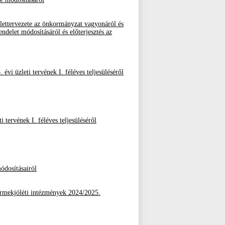
ettervezete az önkormányzat vagyonáról és
delet módosításáról és előterjesztés az
vi üzleti tervének I. féléves teljesüléséről
i tervének I. féléves teljesüléséről
ódosításairól
yermekjóléti intézmények 2024/2025.