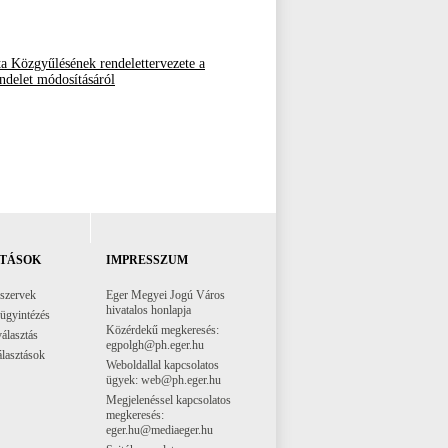
a Közgyűlésének rendelettervezete a
endelet módosításáról
TÁSOK
IMPRESSZUM
 szervek
Eger Megyei Jogú Város
hivatalos honlapja
 ügyintézés
Közérdekű megkeresés:
választás
egpolgh@ph.eger.hu
lasztások
Weboldallal kapcsolatos
ügyek: web@ph.eger.hu
Megjelenéssel kapcsolatos
megkeresés:
eger.hu@mediaeger.hu