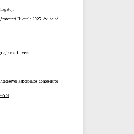
azgatója
ármesteri Hivatala 2025. évi belső
egregációs Tervéről
ntetésével kapcsolatos döntésekről
éséről