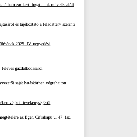
alálható zártkerti ingatlanok művelés alóli
jtásáról és tájékoztató a feladatterv szerinti
űlésének 2025. IV. negyedévi
 féléves gazdálkodásáról
vezetői saját hatáskörben végrehajtott
vében végzett tevékenységéről
megtételére az Eger, Cifrakapu u. 47. fsz.