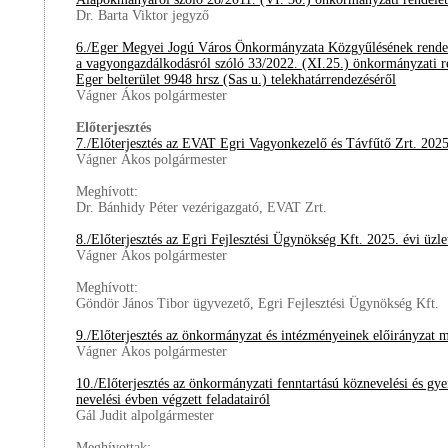
Dr. Barta Viktor jegyző
6./Eger Megyei Jogú Város Önkormányzata Közgyűlésének rendel
a vagyongazdálkodásról szóló 33/2022. (XI.25.) önkormányzati ren
Eger belterület 9948 hrsz (Sas u.) telekhatárrendezéséről
Vágner Ákos polgármester
Előterjesztés
7./Előterjesztés az EVAT Egri Vagyonkezelő és Távfűtő Zrt. 2025. é
Vágner Ákos polgármester
Meghívott:
Dr. Bánhidy Péter vezérigazgató, EVAT Zrt.
8./Előterjesztés az Egri Fejlesztési Ügynökség Kft. 2025. évi üzlet
Vágner Ákos polgármester
Meghívott:
Göndör János Tibor ügyvezető, Egri Fejlesztési Ügynökség Kft.
9./Előterjesztés az önkormányzat és intézményeinek előirányzat m
Vágner Ákos polgármester
10./Előterjesztés az önkormányzati fenntartású köznevelési és g
nevelési évben végzett feladatairól
Gál Judit alpolgármester
Meghívottak: