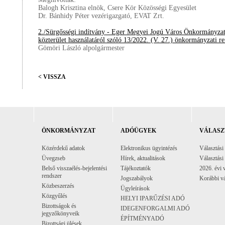
Balogh Krisztina elnök, Csere Kör Közösségi Egyesület
Dr. Bánhidy Péter vezérigazgató, EVAT Zrt.
2./Sürgősségi indítvány - Eger Megyei Jogú Város Önkormányzat
közterület használatáról szóló 13/2022. (V. 27.) önkormányzati r
Gömöri László alpolgármester
< VISSZA
ÖNKORMÁNYZAT
ADÓÜGYEK
VÁLASZ
Közérdekű adatok
Elektronikus ügyintézés
Választási
Üvegzseb
Hírek, aktualitások
Választási
Belső visszaélés-bejelentési
Tájékoztatók
2026. évi 
rendszer
Jogszabályok
Korábbi vá
Közbeszerzés
Ügyleírások
Közgyűlés
HELYI IPARŰZÉSI ADÓ
Bizottságok és
IDEGENFORGALMI ADÓ
jegyzőkönyveik
ÉPÍTMÉNYADÓ
Bizottsági ülések