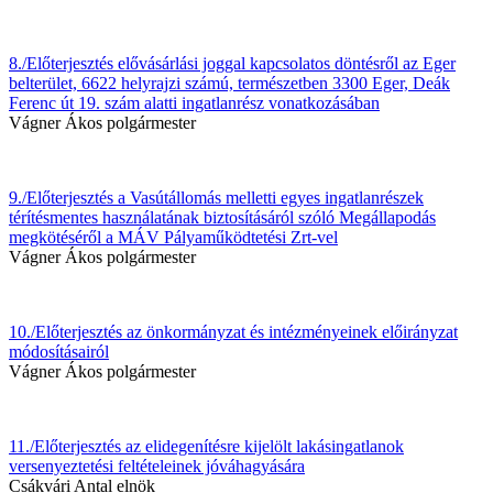
8./Előterjesztés elővásárlási joggal kapcsolatos döntésről az Eger
belterület, 6622 helyrajzi számú, természetben 3300 Eger, Deák
Ferenc út 19. szám alatti ingatlanrész vonatkozásában
Vágner Ákos polgármester
9./Előterjesztés a Vasútállomás melletti egyes ingatlanrészek
térítésmentes használatának biztosításáról szóló Megállapodás
megkötéséről a MÁV Pályaműködtetési Zrt-vel
Vágner Ákos polgármester
10./Előterjesztés az önkormányzat és intézményeinek előirányzat
módosításairól
Vágner Ákos polgármester
11./Előterjesztés az elidegenítésre kijelölt lakásingatlanok
versenyeztetési feltételeinek jóváhagyására
Csákvári Antal elnök