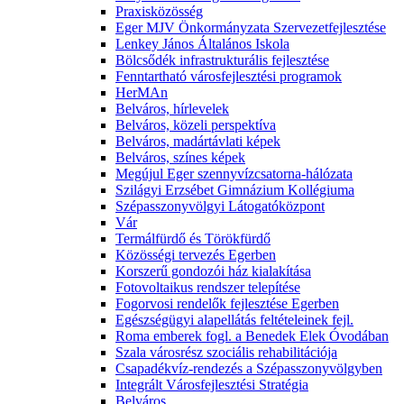
Praxisközösség
Eger MJV Önkormányzata Szervezetfejlesztése
Lenkey János Általános Iskola
Bölcsődék infrastrukturális fejlesztése
Fenntartható városfejlesztési programok
HerMAn
Belváros, hírlevelek
Belváros, közeli perspektíva
Belváros, madártávlati képek
Belváros, színes képek
Megújul Eger szennyvízcsatorna-hálózata
Szilágyi Erzsébet Gimnázium Kollégiuma
Szépasszonyvölgyi Látogatóközpont
Vár
Termálfürdő és Törökfürdő
Közösségi tervezés Egerben
Korszerű gondozói ház kialakítása
Fotovoltaikus rendszer telepítése
Fogorvosi rendelők fejlesztése Egerben
Egészségügyi alapellátás feltételeinek fejl.
Roma emberek fogl. a Benedek Elek Óvodában
Szala városrész szociális rehabilitációja
Csapadékvíz-rendezés a Szépasszonyvölgyben
Integrált Városfejlesztési Stratégia
Belváros