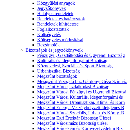
Közgyűlési anyagok
Jegyzőkönyvek
Hatályos rendeletek
Rendeletek és határozatok
Rendeletek kihirdetése
Foglalkoztatottak
Költségvetés
Költségvetés módosításai
Beszámolók
Bizottságok és jegyzőkönyveik
Pénzügyi-, Gazdálkodási és Ügyrendi Bizottság
Kulturális és Idegenforgalmi Bizottság
Köznevelési, Szociális és Sport Bizottság
Urbanisztikai Bizottság
Megszűnt bizottságok
Mesgszűnt Vizsgáló biz. Gárdonyi Géza Színház
Megszűnt Városgazdálkodási Bizottság
Megszűnt Városi Pénzügyi és Ügyrendi Bizottsá
Megszűnt Városi Kulturális, Idegenforgalmi és
Megszűnt Városi Urbanisztikai, Klíma- és Körn
Megszűnt Energia Veszélyhelyzeti Ideiglenes B
Megszűnt Városi Szociális, Urban. és Körny. B
Megszűnt Egri Értéktár Bizottság Ülései
Megszűnt Városimázs Bizottság ülései
Megszűnt Városképi és Környezetvédelmi Biz.