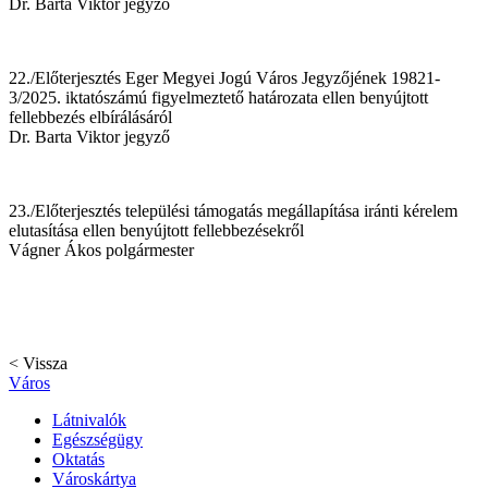
Dr. Barta Viktor jegyző
22./Előterjesztés Eger Megyei Jogú Város Jegyzőjének 19821-
3/2025. iktatószámú figyelmeztető határozata ellen benyújtott
fellebbezés elbírálásáról
Dr. Barta Viktor jegyző
23./Előterjesztés települési támogatás megállapítása iránti kérelem
elutasítása ellen benyújtott fellebbezésekről
Vágner Ákos polgármester
< Vissza
Város
Látnivalók
Egészségügy
Oktatás
Városkártya