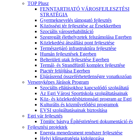
TOP Plusz
FENNTARTHATÓ VÁROSFEJLESZTÉSI
STRATÉGIA
Gyermeknevelés támogató fejlesztés
Közösségi tér fejlesztése az Érsekkertben
Szociális városrehabilitáció
Szegregált élethelyzetek felszámolása Egerben
Közlekedési átszállási pont fejlesztése
Természetjáró infrastruktúra fejlesztése
Humán fejlesztések Egerben
Belterületi utak fejlesztése Egerben
Termál- és Strandfürdő komplex fejlesztése
Piactér felújítása Egerben
Eljárásrend összeférhetetlenségre vonatkozóan
Versenyképes Járások Program
Szociális ellátásokhoz kapcsolódó szolgáltatá
Az Egri Városi Sportiskola szolgáltatásainak
Köz- és közlekedésbiztonsági program az Egri
Kulturális és közművelődési programok
EVSI szolgáltatásainak biztosítása
Egri vár fejlesztés
Tömlöc bástya Építéstörténeti dokumentáció és
Fejlesztési projektek
Energia menedzsment rendszer fejlesztése
Helyi klímastratégia kidolgozása