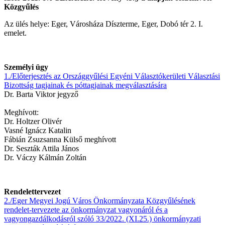
Közgyűlés
Az ülés helye: Eger, Városháza Díszterme, Eger, Dobó tér 2. I.
emelet.
Személyi ügy
1./Előterjesztés az Országgyűlési Egyéni Választókerületi Választási
Bizottság tagjainak és póttagjainak megválasztására
Dr. Barta Viktor jegyző
Meghívott:
Dr. Holtzer Olivér
Vasné Ignácz Katalin
Fábián Zsuzsanna Külső meghívott
Dr. Seszták Attila János
Dr. Váczy Kálmán Zoltán
Rendelettervezet
2./Eger Megyei Jogú Város Önkormányzata Közgyűlésének
rendelet-tervezete az önkormányzat vagyonáról és a
vagyongazdálkodásról szóló 33/2022. (XI.25.) önkormányzati