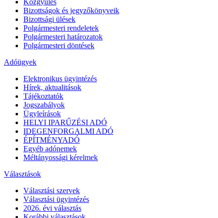
Közgyűlés
Bizottságok és jegyzőkönyveik
Bizottsági ülések
Polgármesteri rendeletek
Polgármesteri határozatok
Polgármesteri döntések
Adóügyek
Elektronikus ügyintézés
Hírek, aktualitások
Tájékoztatók
Jogszabályok
Ügyleírások
HELYI IPARŰZÉSI ADÓ
IDEGENFORGALMI ADÓ
ÉPÍTMÉNYADÓ
Egyéb adónemek
Méltányossági kérelmek
Választások
Választási szervek
Választási ügyintézés
2026. évi választás
Korábbi választások