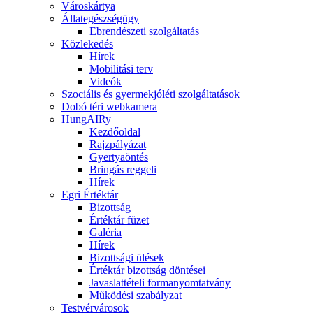
Városkártya
Állategészségügy
Ebrendészeti szolgáltatás
Közlekedés
Hírek
Mobilitási terv
Videók
Szociális és gyermekjóléti szolgáltatások
Dobó téri webkamera
HungAIRy
Kezdőoldal
Rajzpályázat
Gyertyaöntés
Bringás reggeli
Hírek
Egri Értéktár
Bizottság
Értéktár füzet
Galéria
Hírek
Bizottsági ülések
Értéktár bizottság döntései
Javaslattételi formanyomtatvány
Működési szabályzat
Testvérvárosok