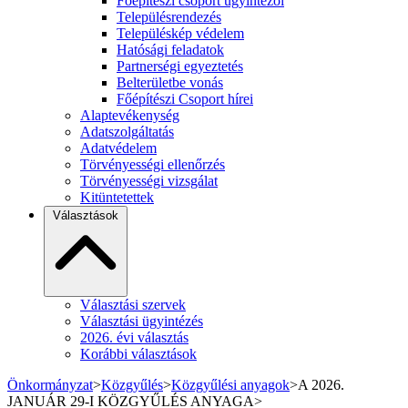
Főépítészi csoport ügyintézői
Településrendezés
Településkép védelem
Hatósági feladatok
Partnerségi egyeztetés
Belterületbe vonás
Főépítészi Csoport hírei
Alaptevékenység
Adatszolgáltatás
Adatvédelem
Törvényességi ellenőrzés
Törvényességi vizsgálat
Kitüntetettek
Választások
Választási szervek
Választási ügyintézés
2026. évi választás
Korábbi választások
Önkormányzat
>
Közgyűlés
>
Közgyűlési anyagok
>
A 2026.
JANUÁR 29-I KÖZGYŰLÉS ANYAGA
>