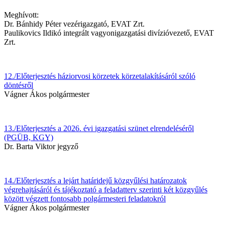
Meghívott:
Dr. Bánhidy Péter vezérigazgató, EVAT Zrt.
Paulikovics Ildikó integrált vagyonigazgatási divízióvezető, EVAT
Zrt.
12./Előterjesztés háziorvosi körzetek körzetalakításáról szóló
döntésről
Vágner Ákos polgármester
13./Előterjesztés a 2026. évi igazgatási szünet elrendeléséről
(PGÜB, KGY)
Dr. Barta Viktor jegyző
14./Előterjesztés a lejárt határidejű közgyűlési határozatok
végrehajtásáról és tájékoztató a feladatterv szerinti két közgyűlés
között végzett fontosabb polgármesteri feladatokról
Vágner Ákos polgármester