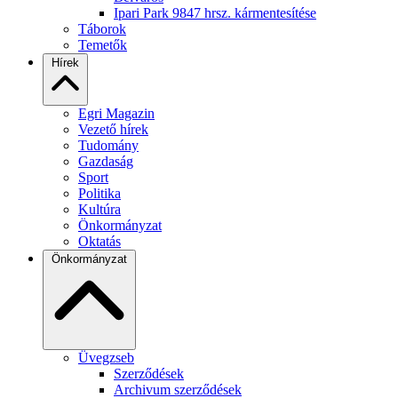
Ipari Park 9847 hrsz. kármentesítése
Táborok
Temetők
Hírek
Egri Magazin
Vezető hírek
Tudomány
Gazdaság
Sport
Politika
Kultúra
Önkormányzat
Oktatás
Önkormányzat
Üvegzseb
Szerződések
Archivum szerződések