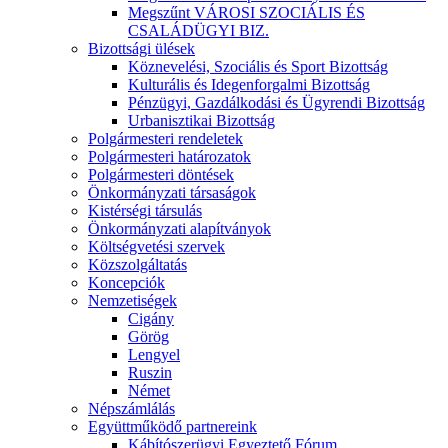
Megszűnt VÁROSI SZOCIÁLIS ÉS
CSALÁDÜGYI BIZ.
Bizottsági ülések
Köznevelési, Szociális és Sport Bizottság
Kulturális és Idegenforgalmi Bizottság
Pénzügyi, Gazdálkodási és Ügyrendi Bizottság
Urbanisztikai Bizottság
Polgármesteri rendeletek
Polgármesteri határozatok
Polgármesteri döntések
Önkormányzati társaságok
Kistérségi társulás
Önkormányzati alapítványok
Költségvetési szervek
Közszolgáltatás
Koncepciók
Nemzetiségek
Cigány
Görög
Lengyel
Ruszin
Német
Népszámlálás
Együttműködő partnereink
Kábítószerügyi Egyeztető Fórum