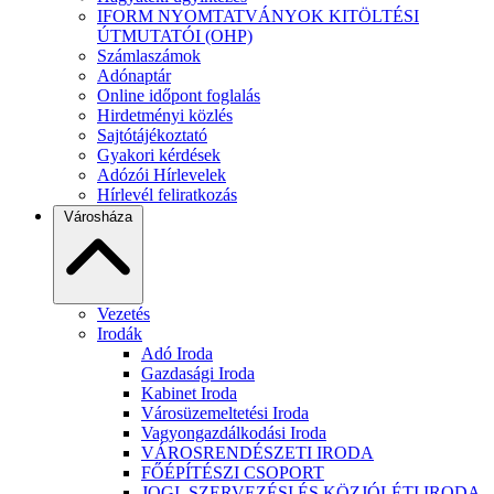
IFORM NYOMTATVÁNYOK KITÖLTÉSI
ÚTMUTATÓI (OHP)
Számlaszámok
Adónaptár
Online időpont foglalás
Hirdetményi közlés
Sajtótájékoztató
Gyakori kérdések
Adózói Hírlevelek
Hírlevél feliratkozás
Városháza
Vezetés
Irodák
Adó Iroda
Gazdasági Iroda
Kabinet Iroda
Városüzemeltetési Iroda
Vagyongazdálkodási Iroda
VÁROSRENDÉSZETI IRODA
FŐÉPÍTÉSZI CSOPORT
JOGI, SZERVEZÉSI ÉS KÖZJÓLÉTI IRODA