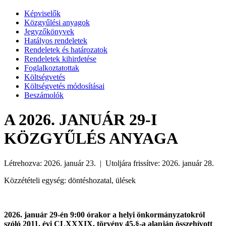
Képviselők
Közgyűlési anyagok
Jegyzőkönyvek
Hatályos rendeletek
Rendeletek és határozatok
Rendeletek kihirdetése
Foglalkoztatottak
Költségvetés
Költségvetés módosításai
Beszámolók
A 2026. JANUÁR 29-I
KÖZGYŰLÉS ANYAGA
Létrehozva: 2026. január 23. | Utoljára frissítve: 2026. január 28.
Közzétételi egység: döntéshozatal, ülések
2026. január 29-én 9:00 órakor a helyi önkormányzatokról
szóló 2011. évi CLXXXIX. törvény 45.§-a alapján összehívott