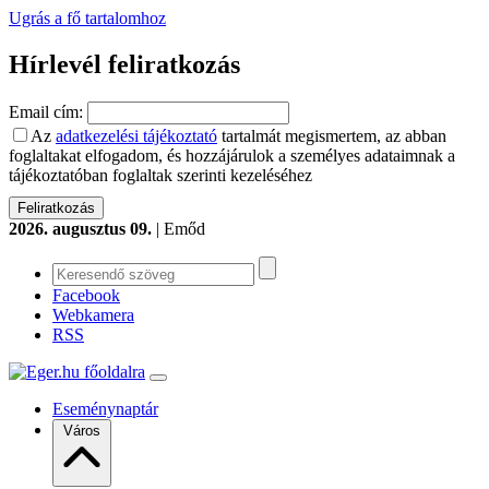
Ugrás a fő tartalomhoz
Hírlevél feliratkozás
Email cím:
Az
adatkezelési tájékoztató
tartalmát megismertem, az abban
foglaltakat elfogadom, és hozzájárulok a személyes adataimnak a
tájékoztatóban foglaltak szerinti kezeléséhez
2026. augusztus 09.
| Emőd
Facebook
Webkamera
RSS
Eseménynaptár
Város