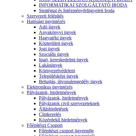
INFORMATIKAI SZOLGÁLTATÓ IRODA
Stratégiai és Intézményfelügyeleti Iroda
Szervezeti felépítés
Hatósági ügyintézés
Adó ügyek
Anyakönyvi ügyek
Hagyatéki ügyek
Közterületi ügyek
Jogi ügyek
Szociális ügyek
Ipari, kereskedelmi ügyek
Lakásügyek
Környezetvédelem
Településképi ügyek
Behajtás, útvonalengedély ügyek
Elektronikus ügyintézés
Pályázatok, hirdetmények
Pályázatok, hirdetmények
Pályázatok civil szervezeteknek
Álláshirdetések
Címkezelés
Közérdekű hirdetmények
Főépítészi Csoport
Főépítészi csoport ügyrendje