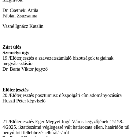
Dr. Csetneki Attila
Fábián Zsuzsanna
Vasné Ignácz Katalin
Zárt ülés
Személyi ügy
19./Előterjesztés a szavazatszámláló bizottságok tagjainak
megválasztására
Dr. Barta Viktor jegyző
Előterjesztés
20./Előterjesztés posztumusz díszpolgári cím adományozására
Huszti Péter képviselő
21./Előterjesztés Eger Megyei Jogú Város Jegyzőjének 15158-
4/2025. iktatószámú véglegessé vált határozata ellen, határidőn túl
benyújtott fellebbezés elbírálásáról