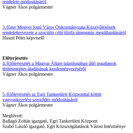
rendelete módosításáról
Vágner Ákos polgármester
3./Eger Megyei Jogú Város Önkormányzata Közgyűlésének
rendelettervezete a szociális célú tűzifa támogatás megállapításáról
Huszti Péter képviselő
Előterjesztés
4./Előterjesztés a Magyar Állam tulajdonában álló ingatlanok
térítésmentes átadásának kezdeményezéséről
Vágner Ákos polgármester
5./Előterjesztés az Egri Tankerületi Központtal kötött
vagyonkezelési szerződés módosításáról
Vágner Ákos polgármester
Meghívott:
Ballagó Zoltán igazgató, Egri Tankerületi Központ
Szabó László igazgató, Egri Közszolgálatások Városi Intézménye