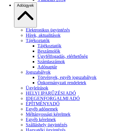
Adóügyek
Elektronikus ügyintézés
Hírek, aktualitások
Tájékoztatók
Tájékoztatók
Beszámolók
Ügyfélfogadás, elérhetőség
Számlaszámok
Adónaptár
Jogszabályok
Törvények, egyéb jogszabályok
Önkormányzati rendeletek
Ügyleírások
HELYI IPARŰZÉSI ADÓ
IDEGENFORGALMI ADÓ
ÉPÍTMÉNYADÓ
Egyéb adónemek
Méltányossági kérelmek
Egyéb kérelmek
Szálláshely ügyintézés
Hagyatéki ügyintézés