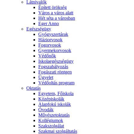
Látnivalók
Épített örökség
Város a város alatt
Hét séta a városban
Eger Anno
Egészségügy
Gyógyszertárak
Háziorvosok
Fogorvosok
Gyermekorvosok
Védőnők
Iskolaegészségügy
Fogszabályozás
Fogászati röntgen
Ügyelet
Védőoltás program
Oktatás
Egyetem, Főiskola
Középiskolák
Alapfokú iskolák
Óvodák
Művészetoktatás
Kollégiumok
Szakszolgálat
Szakmai szolgáltatás