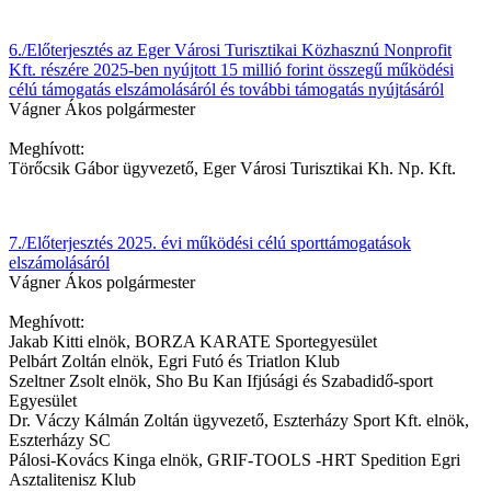
6./Előterjesztés az Eger Városi Turisztikai Közhasznú Nonprofit
Kft. részére 2025-ben nyújtott 15 millió forint összegű működési
célú támogatás elszámolásáról és további támogatás nyújtásáról
Vágner Ákos polgármester
Meghívott:
Törőcsik Gábor ügyvezető, Eger Városi Turisztikai Kh. Np. Kft.
7./Előterjesztés 2025. évi működési célú sporttámogatások
elszámolásáról
Vágner Ákos polgármester
Meghívott:
Jakab Kitti elnök, BORZA KARATE Sportegyesület
Pelbárt Zoltán elnök, Egri Futó és Triatlon Klub
Szeltner Zsolt elnök, Sho Bu Kan Ifjúsági és Szabadidő-sport
Egyesület
Dr. Váczy Kálmán Zoltán ügyvezető, Eszterházy Sport Kft. elnök,
Eszterházy SC
Pálosi-Kovács Kinga elnök, GRIF-TOOLS -HRT Spedition Egri
Asztalitenisz Klub