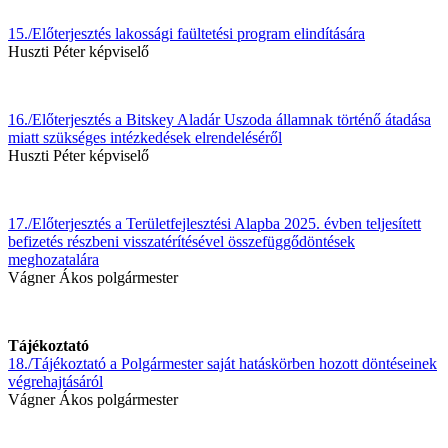
15./Előterjesztés lakossági faültetési program elindítására
Huszti Péter képviselő
16./Előterjesztés a Bitskey Aladár Uszoda államnak történő átadása
miatt szükséges intézkedések elrendeléséről
Huszti Péter képviselő
17./Előterjesztés a Területfejlesztési Alapba 2025. évben teljesített
befizetés részbeni visszatérítésével összefüggődöntések
meghozatalára
Vágner Ákos polgármester
Tájékoztató
18./Tájékoztató a Polgármester saját hatáskörben hozott döntéseinek
végrehajtásáról
Vágner Ákos polgármester