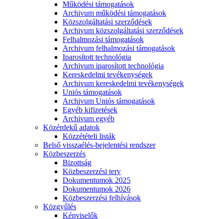
Működési támogatások
Archivum működési támogatások
Közszolgáltatási szerződések
Archivum közszolgáltatási szerződések
Felhalmozási támogatások
Archivum felhalmozási támogatások
Iparosított technológia
Archivum iparosított technológia
Kereskedelmi tevékenységek
Archivum kereskedelmi tevékenységek
Uniós támogatások
Archivum Uniós támogatások
Egyéb kifizetések
Archivum egyéb
Közérdekű adatok
Közzétételi listák
Belső visszaélés-bejelentési rendszer
Közbeszerzés
Bizottság
Közbeszerzési terv
Dokumentumok 2025
Dokumentumok 2026
Közbeszerzési felhívások
Közgyűlés
Képviselők