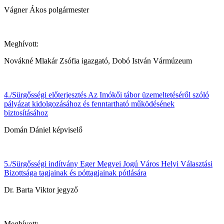
Vágner Ákos polgármester
Meghívott:
Novákné Mlakár Zsófia igazgató, Dobó István Vármúzeum
4./Sürgősségi előterjesztés Az Imókői tábor üzemeltetéséről szóló
pályázat kidolgozásához és fenntartható működésének
biztosításához
Domán Dániel képviselő
5./Sürgősségi indítvány Eger Megyei Jogú Város Helyi Választási
Bizottsága tagjainak és póttagjainak pótlására
Dr. Barta Viktor jegyző
Meghívott: