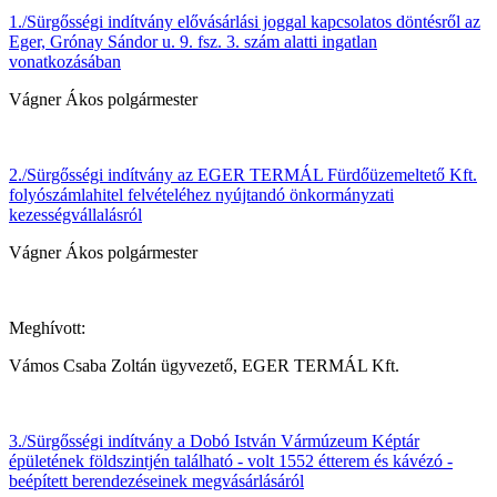
1./Sürgősségi indítvány elővásárlási joggal kapcsolatos döntésről az
Eger, Grónay Sándor u. 9. fsz. 3. szám alatti ingatlan
vonatkozásában
Vágner Ákos polgármester
2./Sürgősségi indítvány az EGER TERMÁL Fürdőüzemeltető Kft.
folyószámlahitel felvételéhez nyújtandó önkormányzati
kezességvállalásról
Vágner Ákos polgármester
Meghívott:
Vámos Csaba Zoltán ügyvezető, EGER TERMÁL Kft.
3./Sürgősségi indítvány a Dobó István Vármúzeum Képtár
épületének földszintjén található - volt 1552 étterem és kávézó -
beépített berendezéseinek megvásárlásáról