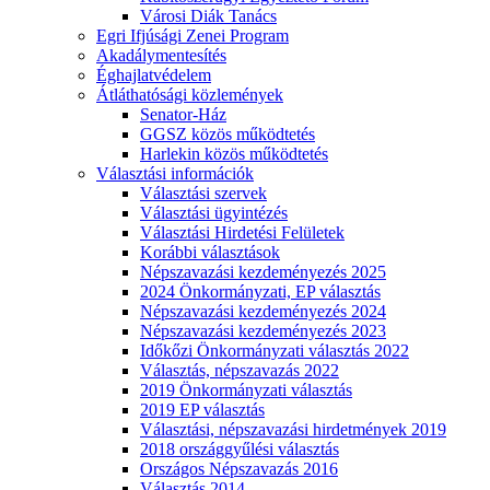
Városi Diák Tanács
Egri Ifjúsági Zenei Program
Akadálymentesítés
Éghajlatvédelem
Átláthatósági közlemények
Senator-Ház
GGSZ közös működtetés
Harlekin közös működtetés
Választási információk
Választási szervek
Választási ügyintézés
Választási Hirdetési Felületek
Korábbi választások
Népszavazási kezdeményezés 2025
2024 Önkormányzati, EP választás
Népszavazási kezdeményezés 2024
Népszavazási kezdeményezés 2023
Időkőzi Önkormányzati választás 2022
Választás, népszavazás 2022
2019 Önkormányzati választás
2019 EP választás
Választási, népszavazási hirdetmények 2019
2018 országgyűlési választás
Országos Népszavazás 2016
Választás 2014