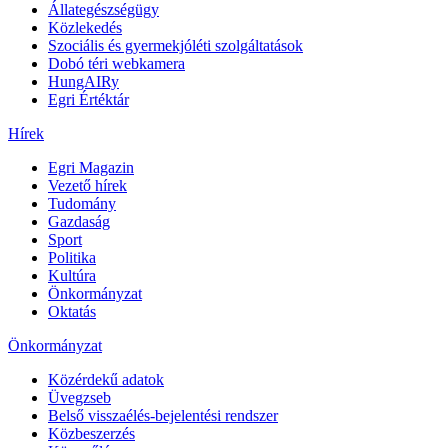
Állategészségügy
Közlekedés
Szociális és gyermekjóléti szolgáltatások
Dobó téri webkamera
HungAIRy
Egri Értéktár
Hírek
Egri Magazin
Vezető hírek
Tudomány
Gazdaság
Sport
Politika
Kultúra
Önkormányzat
Oktatás
Önkormányzat
Közérdekű adatok
Üvegzseb
Belső visszaélés-bejelentési rendszer
Közbeszerzés