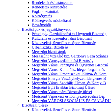
Rendeletek és határozatok
Rendeletek kihirdetése
Foglalkoztatottak
Költségvetés
Költségvetés módosításai
Beszámolók
Bizottságok és jegyzőkönyveik
Pénzügyi-, Gazdálkodási és Ügyrendi Bizottság
Kulturális és Idegenforgalmi Bizottság
Köznevelési, Szociális és Sport Bizottság
Urbanisztikai Bizottság
Megszűnt bizottságok
Mesgszűnt Vizsgáló biz. Gárdonyi Géza Színház
Megszűnt Városgazdálkodási Bizottság
Megszűnt Városi Pénzügyi és Ügyrendi Bizottsá
Megszűnt Városi Kulturális, Idegenforgalmi és
Megszűnt Városi Urbanisztikai, Klíma- és Körn
Megszűnt Energia Veszélyhelyzeti Ideiglenes B
Megszűnt Városi Szociális, Urban. és Körny. B
Megszűnt Egri Értéktár Bizottság Ülései
Megszűnt Városimázs Bizottság ülései
Megszűnt Városképi és Környezetvédelmi Biz.
Megszűnt VÁROSI SZOCIÁLIS ÉS CSALÁDÜ
Bizottsági ülések
Köznevelési, Szociális és Sport Bizottság