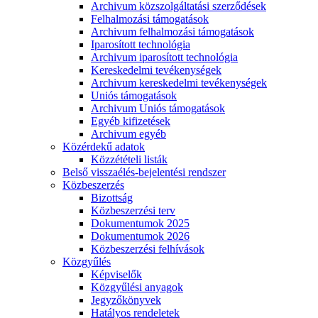
Archivum közszolgáltatási szerződések
Felhalmozási támogatások
Archivum felhalmozási támogatások
Iparosított technológia
Archivum iparosított technológia
Kereskedelmi tevékenységek
Archivum kereskedelmi tevékenységek
Uniós támogatások
Archivum Uniós támogatások
Egyéb kifizetések
Archivum egyéb
Közérdekű adatok
Közzétételi listák
Belső visszaélés-bejelentési rendszer
Közbeszerzés
Bizottság
Közbeszerzési terv
Dokumentumok 2025
Dokumentumok 2026
Közbeszerzési felhívások
Közgyűlés
Képviselők
Közgyűlési anyagok
Jegyzőkönyvek
Hatályos rendeletek