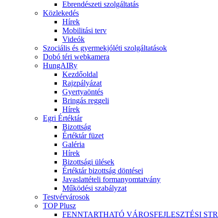
Ebrendészeti szolgáltatás
Közlekedés
Hírek
Mobilitási terv
Videók
Szociális és gyermekjóléti szolgáltatások
Dobó téri webkamera
HungAIRy
Kezdőoldal
Rajzpályázat
Gyertyaöntés
Bringás reggeli
Hírek
Egri Értéktár
Bizottság
Értéktár füzet
Galéria
Hírek
Bizottsági ülések
Értéktár bizottság döntései
Javaslattételi formanyomtatvány
Működési szabályzat
Testvérvárosok
TOP Plusz
FENNTARTHATÓ VÁROSFEJLESZTÉSI ST