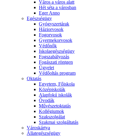
Város a város alatt
Hét séta a városban
Eger Anno
Egészségügy
Gyógyszertárak
Háziorvosok
Fogorvosok
Gyermekorvosok
Védőnők
Iskolaegészségügy
Fogszabályozás
Fogászati röntgen
Ügyelet
Védőoltás program
Oktatás
Egyetem, Főiskola
Középiskolák
Alapfokú iskolák
Óvodák
Művészetoktatás
Kollégiumok
Szakszolgálat
Szakmai szolgáltatás
Városkártya
Állategészségügy