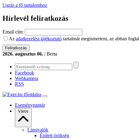
Ugrás a fő tartalomhoz
Hírlevél feliratkozás
Email cím:
Az
adatkezelési tájékoztató
tartalmát megismertem, az abban foglal
2026. augusztus 06.
| Berta
Facebook
Webkamera
RSS
Eseménynaptár
Város
Látnivalók
Épített örökség