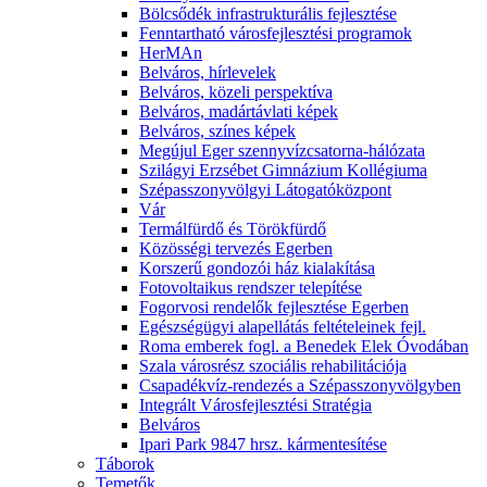
Bölcsődék infrastrukturális fejlesztése
Fenntartható városfejlesztési programok
HerMAn
Belváros, hírlevelek
Belváros, közeli perspektíva
Belváros, madártávlati képek
Belváros, színes képek
Megújul Eger szennyvízcsatorna-hálózata
Szilágyi Erzsébet Gimnázium Kollégiuma
Szépasszonyvölgyi Látogatóközpont
Vár
Termálfürdő és Törökfürdő
Közösségi tervezés Egerben
Korszerű gondozói ház kialakítása
Fotovoltaikus rendszer telepítése
Fogorvosi rendelők fejlesztése Egerben
Egészségügyi alapellátás feltételeinek fejl.
Roma emberek fogl. a Benedek Elek Óvodában
Szala városrész szociális rehabilitációja
Csapadékvíz-rendezés a Szépasszonyvölgyben
Integrált Városfejlesztési Stratégia
Belváros
Ipari Park 9847 hrsz. kármentesítése
Táborok
Temetők