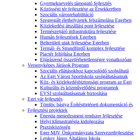
Gyermeknevelés támogató fejlesztés
Közösségi tér fejlesztése az Érsekkertben
Szociális városrehabilitáció
Szegregált élethelyzetek felszámolása Egerben
Közlekedési átszállási pont fejlesztése
Természetjáró infrastruktúra fejlesztése
Humán fejlesztések Egerben
Belterületi utak fejlesztése Egerben
Termál- és Strandfürdő komplex fejlesztése
Piactér felújítása Egerben
Eljárásrend összeférhetetlenségre vonatkozóan
Versenyképes Járások Program
Szociális ellátásokhoz kapcsolódó szolgáltatá
Az Egri Városi Sportiskola szolgáltatásainak
Köz- és közlekedésbiztonsági program az Egri
Kulturális és közművelődési programok
EVSI szolgáltatásainak biztosítása
Egri vár fejlesztés
Tömlöc bástya Építéstörténeti dokumentáció és
Fejlesztési projektek
Energia menedzsment rendszer fejlesztése
Helyi klímastratégia kidolgozása
Praxisközösség
Eger MJV Önkormányzata Szervezetfejlesztése
Lenkey János Általános Iskola