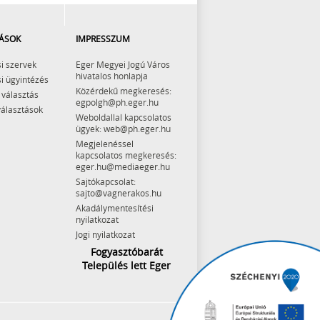
ÁSOK
IMPRESSZUM
i szervek
Eger Megyei Jogú Város
hivatalos honlapja
i ügyintézés
Közérdekű megkeresés:
 választás
egpolgh@ph.eger.hu
választások
Weboldallal kapcsolatos
ügyek: web@ph.eger.hu
Megjelenéssel
kapcsolatos megkeresés:
eger.hu@mediaeger.hu
Sajtókapcsolat:
sajto@vagnerakos.hu
Akadálymentesítési
nyilatkozat
Jogi nyilatkozat
Fogyasztóbarát
Település lett Eger