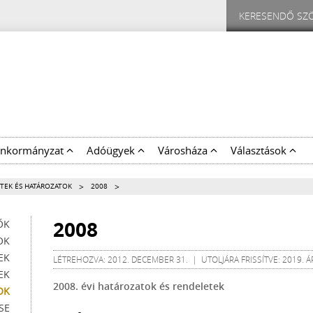
nkormányzat
Adóügyek
Városháza
Választások
>
>
TEK ÉS HATÁROZATOK
2008
2008
ŐK
OK
EK
LÉTREHOZVA: 2012. DECEMBER 31. | UTOLJÁRA FRISSÍTVE: 2019. ÁP
EK
2008. évi határozatok és rendeletek
OK
SE