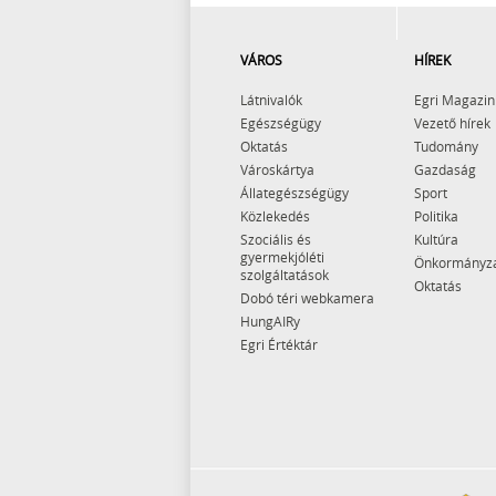
VÁROS
HÍREK
Látnivalók
Egri Magazin
Egészségügy
Vezető hírek
Oktatás
Tudomány
Városkártya
Gazdaság
Állategészségügy
Sport
Közlekedés
Politika
Szociális és
Kultúra
gyermekjóléti
Önkormányz
szolgáltatások
Oktatás
Dobó téri webkamera
HungAIRy
Egri Értéktár