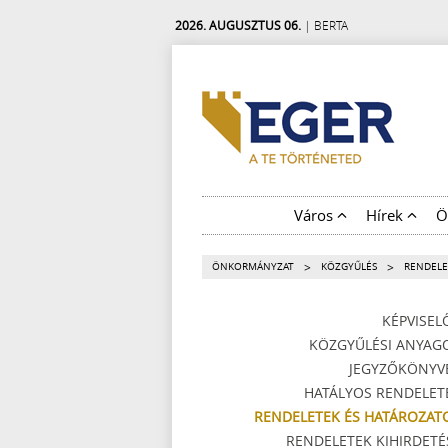
2026. AUGUSZTUS 06.
| BERTA
Város
Hírek
Ö
>
>
ÖNKORMÁNYZAT
KÖZGYŰLÉS
RENDELE
KÉPVISEL
KÖZGYŰLÉSI ANYAG
JEGYZŐKÖNYV
HATÁLYOS RENDELET
RENDELETEK ÉS HATÁROZAT
RENDELETEK KIHIRDETÉ